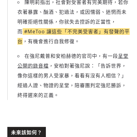
陳明莉指出，社會對受害者有完美期待，若你
衣著暴露、酗酒、犯過法，或因懦弱、迷惘而未
明確拒絕性關係，你就失去控訴的正當性，
而
#MeToo 讓這些「不完美受害者」有發聲的平
台
，有機會進行自我修復。
在強尼戴普和安柏赫德的官司中，有一段
呈堂
公開的錄音檔
，安柏對著強尼說：「告訴世界，
像你這樣的男人受家暴，看看有沒有人相信？」
經過人證、物證的呈堂，陪審團判定強尼勝訴，
終得遲來的正義。
未來該如何？