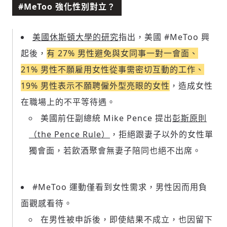
#MeToo 強化性別對立？
美國休斯頓大學的研究
指出，美國 #MeToo 興
起後，
有 27% 男性避免與女同事一對一會面、
21% 男性不願雇用女性從事需密切互動的工作、
19% 男性表示不願聘僱外型亮眼的女性
，造成女性
在職場上的不平等待遇。
美國前任副總統 Mike Pence 提出
彭斯原則
（the Pence Rule）
，拒絕跟妻子以外的女性單
獨會面，若飲酒聚會無妻子陪同也絕不出席。
#MeToo 運動僅看到女性需求，男性因而用負
面觀感看待。
在男性被申訴後，即使結果不成立，也因留下