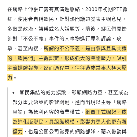
在網路上伸張正義有其演進脈絡。2000年初期PTT竄
輸入 Email 驗證碼
登入或註冊
紅，使用者自稱鄉民，針對熱門議題發表主觀意見，
多數是政治、娛樂或名人話題等。隨後，鄉民們開始
請輸入發送到
的驗證碼
(十分鐘內有效)
針對「不公不義」事件的人事物進行犀利評論、攻
擊、甚至肉搜，
所謂的不公不義，是由參與且具共識
的「鄉民們」主觀認定，形成強大的輿論壓力，吸引
歡迎您加入《旭時報》
主流媒體報導，
然而過程中，往往造成當事人極大壓
掌握國際政經脈動
力
。
參與下一波全球科技革命
驗證
鄉民集結的威力擴散，彰顯網路力量，甚至成為
部分重要決策的影響關鍵，進而出現以主導「網路
輿論」為營利內容的商業模式。
網軍正式崛起，成
為進化版鄉民，具組織規模，影響力更大也更有殺
傷力
，也是公關公司常見的網路部隊，藉以帶動輿