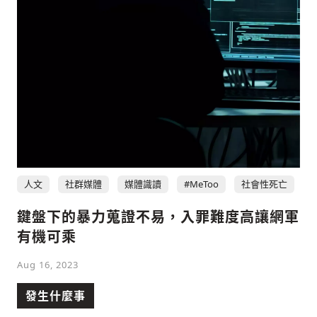
人文
社群媒體
媒體識讀
#MeToo
社會性死亡
鍵盤下的暴力蒐證不易，入罪難度高讓網軍
有機可乘
Aug 16, 2023
發生什麼事