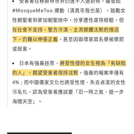
受害者在穆斯林世界仍遭不人道對待，雖發起
#MosqueMeToo 運動（清真寺我也是），鼓勵女
性朝聖者到麥加朝聖途中，分享遭性虐待經驗，但
在社會不支持、警方冷漠、主流媒體沈默的情況
下，仍難以伸張正義
，甚至因毀壞家庭名譽被懲罰
或殺害。
日本有強姦迷思，
將受性侵的女生視為「有缺陷
的人」，期望受害者保持沈默
，強姦的報案率僅有
4% ; 而中國儒家文化也將受性侵、失去貞潔的女性
污名化，認為受害者應該要「忍一時之氣、退一步
海闊天空」。