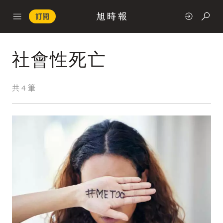
訂閱
社會性死亡
政治
共
4
筆
快速連結
經濟
科技