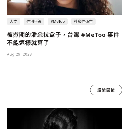
人文
性別平等
#MeToo
社會性死亡
社會
被掀開的潘朵拉盒子，台灣 #MeToo 事件
不能這樣就算了
Aug 29, 2023
人文
繼續閱讀