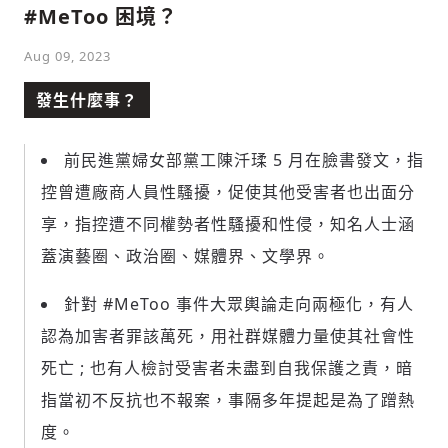
#MeToo 困境？
Aug 09, 2023
發生什麼事？
前民進黨婦女部黨工陳汘瑈 5 月在臉書發文，指
控曾遭廠商人員性騷擾，促使其他受害者也出面分
享，指控遭不同權勢者性騷擾和性侵，知名人士涵
蓋演藝圈、政治圈、媒體界、文學界。
針對 #MeToo 事件大眾輿論走向兩極化，有人
認為加害者罪該萬死，用社群媒體力量使其社會性
死亡 ; 也有人檢討受害者未盡到自我保護之責
，暗
指當初不反抗也不報案，事隔多年提起是為了蹭熱
度。