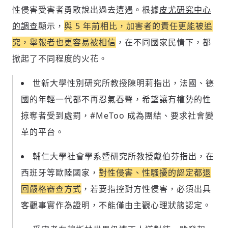
性侵害受害者勇敢說出過去遭遇。根據
皮尤研究中心
的調查
顯示，
與 5 年前相比，加害者的責任更能被追
究，舉報者也更容易被相信
，在不同國家民情下，都
掀起了不同程度的火花。
世新大學性別研究所教授陳明莉指出，法國、德
國的年輕一代都不再忍氣吞聲，希望讓有權勢的性
掠奪者受到處罰，#MeToo 成為團結、要求社會變
革的平台。
輔仁大學社會學系暨研究所教授戴伯芬指出，在
西班牙等歐陸國家，
對性侵害、性騷擾的認定都退
回嚴格審查方式
，若要指控對方性侵害，必須出具
客觀事實作為證明，不能僅由主觀心理狀態認定。