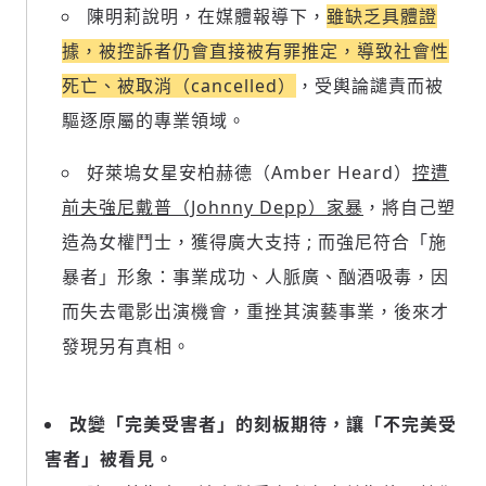
陳明莉說明，在媒體報導下，
雖缺乏具體證
據，被控訴者仍會直接被有罪推定，導致社會性
死亡、被取消（cancelled）
，受輿論譴責而被
驅逐原屬的專業領域。
好萊塢女星安柏赫德（Amber Heard）
控遭
前夫強尼戴普（Johnny Depp）家暴
，將自己塑
造為女權鬥士，獲得廣大支持 ; 而強尼符合「施
暴者」形象：事業成功、人脈廣、酗酒吸毒，因
而失去電影出演機會，重挫其演藝事業，後來才
發現另有真相。
改變「完美受害者」的刻板期待，讓「不完美受
害者」被看見。