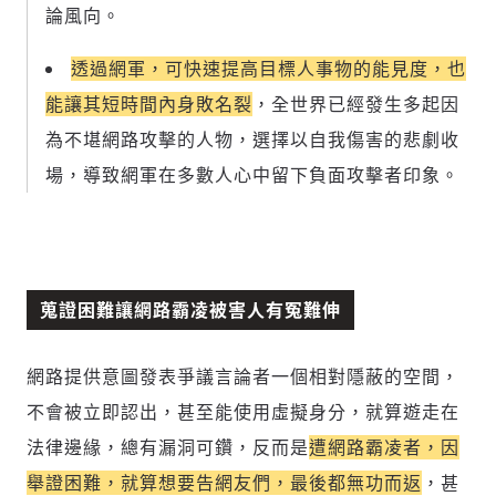
論風向。
透過網軍，可快速提高目標人事物的能見度，也
能讓其短時間內身敗名裂
，全世界已經發生多起因
為不堪網路攻擊的人物，選擇以自我傷害的悲劇收
場，導致網軍在多數人心中留下負面攻擊者印象。
蒐證困難讓網路霸凌被害人有冤難伸
網路提供意圖發表爭議言論者一個相對隱蔽的空間，
不會被立即認出，甚至能使用虛擬身分，就算遊走在
法律邊緣，總有漏洞可鑽，反而是
遭網路霸凌者，因
舉證困難，就算想要告網友們，最後都無功而返
，甚