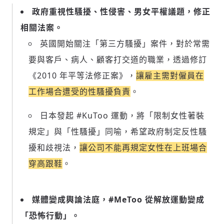
政府重視性騷擾、性侵害、男女平權議題，修正
相關法案。
英國開始關注「第三方騷擾」案件，對於常需
要與客戶、病人、顧客打交道的職業，透過修訂
《2010 年平等法修正案》，
讓雇主需對僱員在
工作場合遭受的性騷擾負責
。
日本發起 #KuToo 運動，將「限制女性著裝
規定」與「性騷擾」同喻，希望政府制定反性騷
擾和歧視法，
讓公司不能再規定女性在上班場合
穿高跟鞋
。
媒體變成輿論法庭，#MeToo 從解放運動變成
「恐怖行動」。