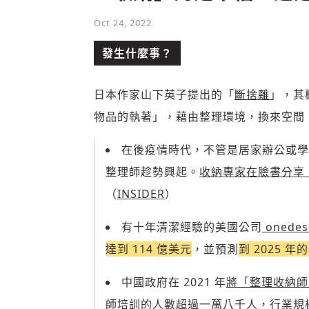
Oct 24, 2022
發生什麼事？
日本作家山下英子提出的「
斷捨離
」，其
物品的執著」，藉由整理環境，換來空間
在後疫情時代，不管是居家辦公或學
整理師趁勢興起。
收納專家在臉書分享
（
INSIDER
）
有十年清潔經驗的美國公司
onede
達到 114 億美元
，並預測
到 2025 
中國政府在 2021 年
將「整理收納師
師培訓的
人數超過一萬八千人
，行業規