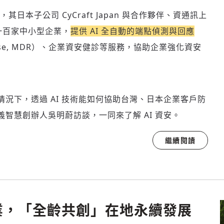
本子公司 CyCraft Japan 與合作夥伴、資通訊上
一百家中小型企業，
提供 AI 全自動的端點偵測與回應
Response, MDR）、企業資安健診等服務，協助企業強化資安
況下，透過 AI 技術能如何協助台灣、日本企業客戶防
智慧創辦人吳明蔚訪談，一同來了解 AI 資安。
繼續閱讀
登入或註冊
輸入 Email 驗證碼
請輸入發送到
的驗證碼
(十分鐘內有效)
業，「全齡共創」在地永續發展