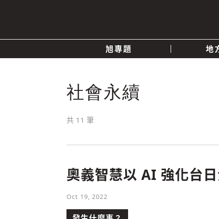
旭專題
地
產業消息
關於我們
追蹤
社會永續
政治
共
11
筆
快速連結
奧義智慧以 AI 強化
Oct 19, 2022
發生什麼事？