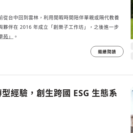
歡迎您加入《旭時報》
前從台中回到雲林，利用閒暇時間陪伴單親或隔代教養
掌握國際政經脈動
夥伴在 2016 年成立「創樂子工作坊」，之後進一步
參與下一波全球科技革命
驗證
學苑」
。
繼續閱讀
型經驗，創生跨國 ESG 生態系