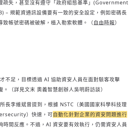
失，甚至沒有遵守「政府組態基準」(Government
，簡稱 GCB) – 規範資通訊設備要有一致的安全設定，例如密碼長
導致帳號密碼被破解，植入勒索軟體。（
自由時報
）
不足，目標透過 AI 協助資安人員在面對駭客攻擊
復。（詳見文末 奧義智慧創辦人吳明蔚訪談）
所長李維斌曾提到，
根據 NSTC（美國國家科學科技理
ersecurity）快速，可
自動化針對企業的資安問題進行
夠時間反應。
不過，AI 資安要有效執行，仍需資安人員