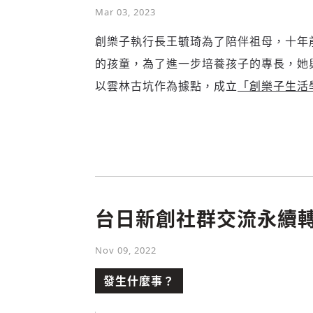
Mar 03, 2023
創樂子執行長王毓琦為了陪伴祖母，十年
的孩童，為了進一步培養孩子的專長，她與
以雲林古坑作為據點，成立
「創樂子生活
台日新創社群交流永續轉
Nov 09, 2022
發生什麼事？