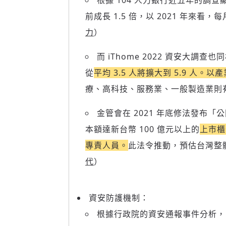
根據 104 人力銀行近五年的調查
前成長 1.5 倍，以 2021 年來
力
）
而 iThome 2022 資安大
從
平均 3.5 人將擴大到 5.9 人
療、高科技、服務業、一般製造業則
金管會在 2021 年底修法發布
本額達新台幣 100 億元以上的
上市櫃
專責人員。
此法令推動，預估台灣整體
代
）
資安防護機制：
根據行政院的資安通報事件分析，