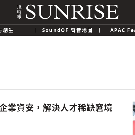
方創生
SoundOF 聲音地圖
APAC Fe
我們
聯絡我們
隱私權政策
使用者條款
經濟
科技
台日企業資安，解決人才稀缺窘境