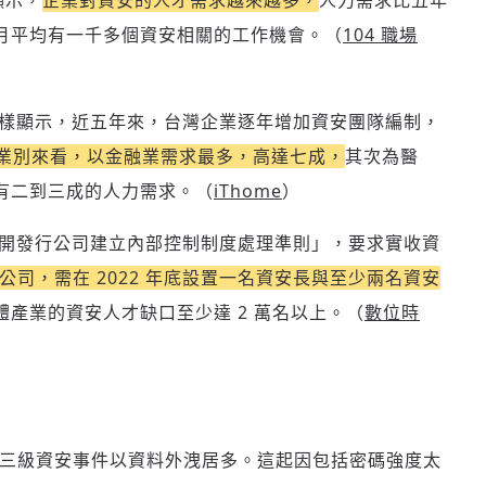
顯示，
企業對資安的人才需求越來越多，
人力需求比五年
看，每月平均有一千多個資安相關的工作機會。（
104 職場
調查也同樣顯示，近五年來，台灣企業逐年增加資安團隊編制，
。以產業別來看，以金融業需求最多，高達七成，
其次為醫
有二到三成的人力需求。
（
iThome
）
「公開發行公司建立內部控制制度處理準則」，
要求實收資
公司，需在 2022 年底設置一名資安長與至少兩名資安
產業的資安人才缺口至少達 2 萬名以上。（
數位時
三級資安事件以資料外洩居多。這起因包括密碼強度太