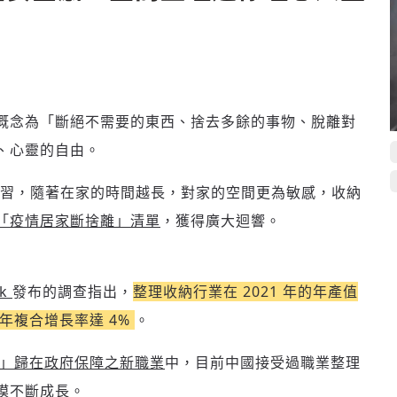
概念為「斷絕不需要的東西、捨去多餘的事物、脫離對
、心靈的自由。
習，隨著在家的時間越長，對家的空間更為敏感，收納
「疫情居家斷捨離」清單
，獲得廣大迴響。
sk
發布的調查指出，
整理收納行業在 2021 年的年產值
年的年複合增長率達 4%
。
」歸在政府保障之新職業
中，目前中國接受過職業整理
模不斷成長。