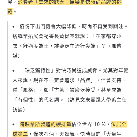
展，
消費者「需求的缺乏」無疑是快時尚品牌的挑
參與下一波全球科技革命
戰
。
驗證
疫情下出門機會大幅降低，時尚不再受到關注。
紡織業拓展會祕書長黃偉基就說：
「
在家都穿睡
衣，
舒適度為王，誰要走在流行尖端
」？（
風傳
媒
）
「缺乏獨特性」對快時尚造成威脅
。尤其對年輕
人來說，現在不一定會追求「品牌」，但會支持一
種「風格」，如「古著」被廣泛接受，甚至成為
「有個性」的代名詞。（詳見文末實踐大學系主任
訪談）
時裝業所製造的碳排量
佔全世界 10 %，
位居全
球第二
，僅次石油、天然氣。快時尚的「大量生