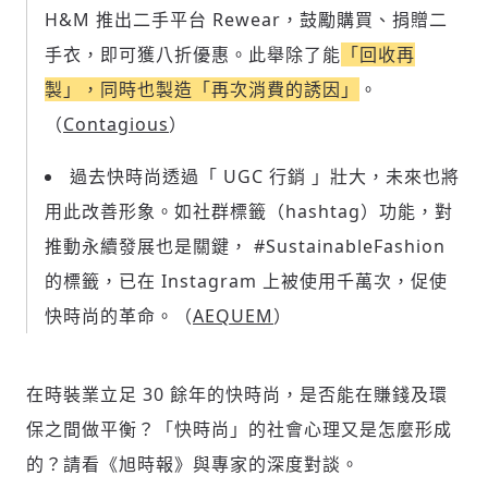
H&M 推出二手平台 Rewear，鼓勵購買、捐贈二
手衣，即可獲八折優惠。此舉除了能
「回收再
製」，同時也製造「再次消費的誘因」
。
（
Contagious
）
過去快時尚透過「 UGC 行銷 」壯大，未來也將
用此改善形象。如社群標籤（hashtag）功能，對
推動永續發展也是關鍵， #SustainableFashion
的標籤，已在 Instagram 上被使用千萬次，促使
快時尚的革命。（
AEQUEM
）
在時裝業立足 30 餘年的快時尚，是否能在賺錢及環
保之間做平衡？「快時尚」的社會心理又是怎麼形成
的？請看《旭時報》與專家的深度對談。