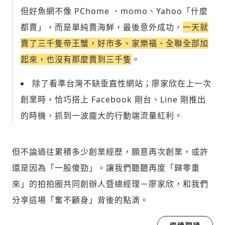
但好魚網不像 PChome 、momo、Yahoo「什麼
都賣」，而是單純賣海鮮，最後意外成功，
一天就
賣了三千隻帝王蟹，好市多、家樂福、全聯全部加
起來，也沒有那麼賣到三千隻
。
除了看準台灣不缺垂直性網站；廖家欣在上一次
創業時，恰巧搭上 Facebook 剛台、Line 剛推出
的時機，抓到一波龐大的行動端流量紅利。
但不論過往累積多少創業經歷，願意再次創業，或許
還是因為「一股傻勁」。讓我們聽聽再度「歸零重
來」的拍拍圈共同創辦人暨總經理－廖家欣，和我們
分享這場「奮不顧身」背後的點滴。