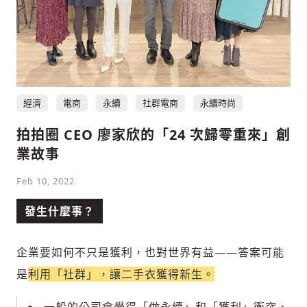
社會
經濟
電商
永續
社群電商
永續時尚
拍拍圈 CEO 廖家欣的「24 次歸零重來」創
人文
業故事
Feb 10, 2022
發生什麼事？
企業要如何不只是獲利，也對世界有益——答案可能
是
利用「社群」，讓二手衣獲得新生。