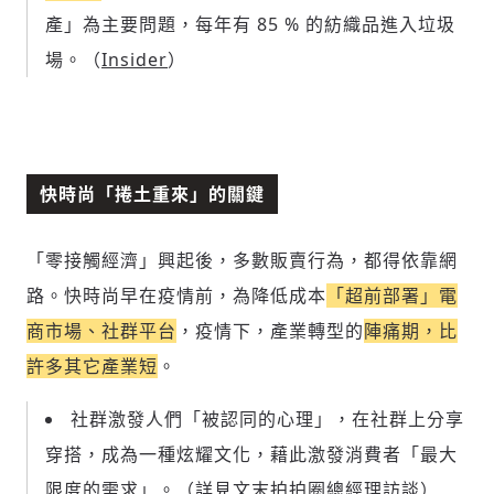
產」為主要問題，每年有 85 % 的紡織品進入垃圾
場。（
Insider
）
快時尚「捲土重來」的關鍵
「零接觸經濟」興起後，多數販賣行為，都得依靠網
路。快時尚
早在疫情前，為降低成本
「超前部署」電
商市場、社群平台
，疫情下，產業轉型的
陣痛期，比
許多其它產業短
。
社群激發人們「被認同的心理」，在社群上分享
穿搭，成為一種炫耀文化，藉此激發消費者「最大
限度的需求」。（詳見文末拍拍圈總經理訪談）