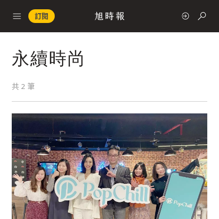
訂閱
永續時尚
政治
共
2
筆
快速連結
經濟
科技