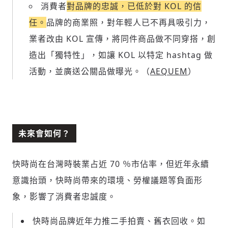
消費者
對品牌的忠誠，已低於對 KOL 的信
任。
品牌的商業照，對年輕人已不再具吸引力，
業者改由 KOL 宣傳，將同件商品做不同穿搭，創
造出「獨特性」，如讓 KOL 以特定 hashtag 做
活動，並廣送公關品做曝光。（
AEQUEM
）
未來會如何？
快時尚在台灣時裝業占近 70 ％市佔率，但近年永續
意識抬頭，快時尚帶來的環境、勞權議題等負面形
象，影響了消費者忠誠度。
快時尚品牌近年力推二手拍賣、舊衣回收。如