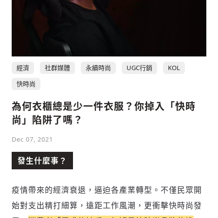
經濟
社群媒體
永續時尚
UGC行銷
KOL
快時尚
為何衣櫃總是少一件衣服？你掉入「快時
輸入 Email 驗證碼
登入或註冊
尚」陷阱了嗎？
Dec 07, 2021
請輸入發送到
的驗證碼
(十分鐘內有效)
發生什麼事？
疫情帶來的經濟衰退，逼迫各產業轉型。不僅民眾開
歡迎您加入《旭時報》
始對支出精打細算，遠距工作風潮，更衝擊快時尚發
掌握國際政經脈動