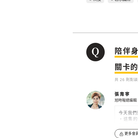
陪伴
關卡
共
26
則對談
張育寧
旭時報總編輯
今天我們
，這集的
Cath
所的助理
更多會
先請 Ca