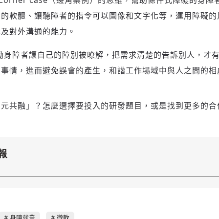
腦的軟體、讓聽障者的指令可以圖像和文字化等，運用障礙的
識及對外溝通的能力。
新增回應
勵身障者讓自己的障別被暸解，把需求清楚的告訴別人，才
的事情，進而避免誤會的產生，和諧工作場域中與人之間的相
參與深度對談的交流原則：
運用段落闡述想法：表達觀點清楚結構，讓多元領域交流更有脈絡化
多元共融」？怎麼選擇要投入的研發題目，或是找到更多的合
討論聚焦議題本身：尊重不同角度的內容、觀點，以及言論
避免不理性的用詞：不因個人主觀感受不同，而使用情緒性攻擊字眼
禁止歧視性的言論：不對他人種族、宗教、性別等身份，發表歧視言
論
登入或註冊
輸入 Email 驗證碼
報
將此文章當作禮物
反對任何型式騷擾：杜絕包含但不限於恐嚇、髒話、威脅、性暗示等
陪你從「科技+人文」視角，深入國際政經脈動
分享
文字
將此文章當作禮物
邀請會員
35元/週解鎖付費會員專屬內容
請輸入發送到
的驗證碼
(十分鐘內有效)
選擇留言文字給平台的使用範疇（皆註記來源）：
成為付費會員，即可擁有：
您確定要花費 NT49 元
✓ 全站深度分析報導文章
身障就業
微軟