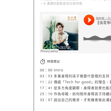
# 溝通的起點是坦白與同理
旭時報｜SUNRISE
·
【旭沙龍-張育寧時間】#041 溝通的起點是坦白與同理 「Tech fo
時間標記
00：00 Intro
03：53 多重身障的孩子需要什麼樣的支持
11：22 傳遞「Tech for good」的
17：41 從多方角度觀察，身障者就業也
25：10 作為母親，如何陪伴身障孩子持續
33：07 說出自己的需求，才有機會彼此