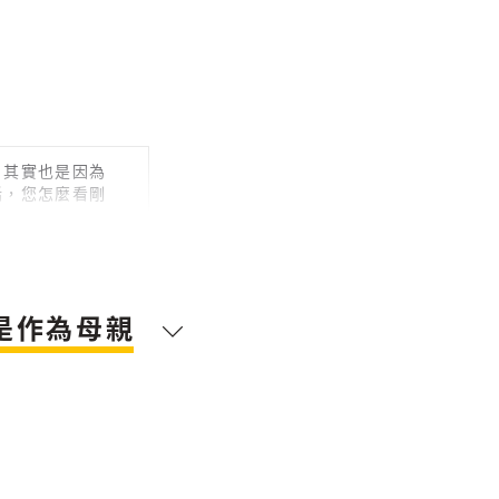
目其實也是因為
話，您怎麼看剛
時代，我覺得大
是作為母親
們看到很多的弱
障者他的障礙沒
這件事情？