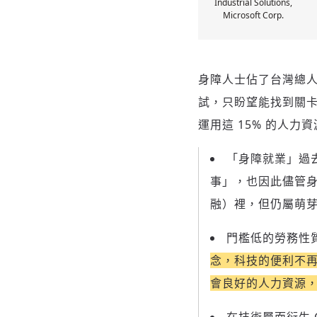
Industrial Solutions,
Microsoft Corp.
身障人士佔了台灣總人
試，只盼望能找到關
運用這 15% 的人
「身障就業」過
事」，也因此儘管身障就
融）裡，但仍屬萌
門檻低的勞務性
念，科技的便利不
會良好的人力資源
在技術層面衍生 