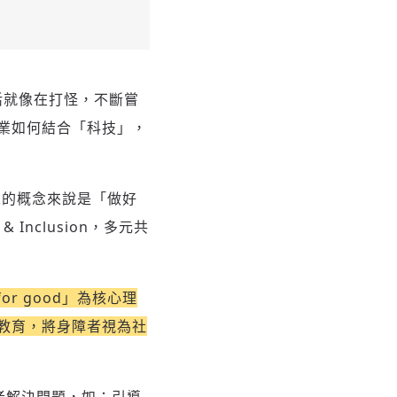
活就像在打怪，不斷嘗
業如何結合「科技」，
人的概念來說是「做好
Inclusion，多元共
for good」為核心理
教育，將身障者視為社
障者解決問題，如：引導