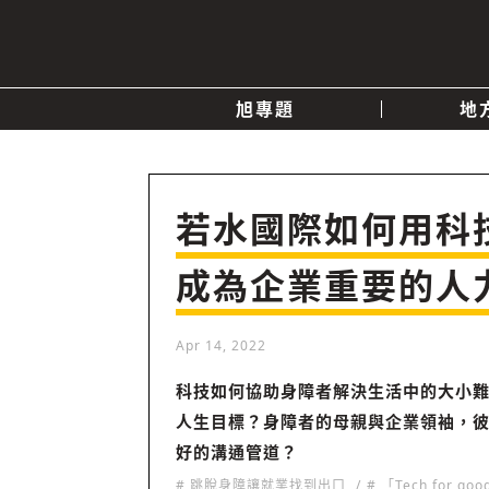
旭專題
地
產業消息
關於我們
追蹤
政治
若水國際如何用科
成為企業重要的人
快速連結
Apr 14, 2022
科技如何協助身障者解決生活中的大小
人生目標？身障者的母親與企業領袖，
好的溝通管道？
# 跳脫身障讓就業找到出口
# 「Tech for