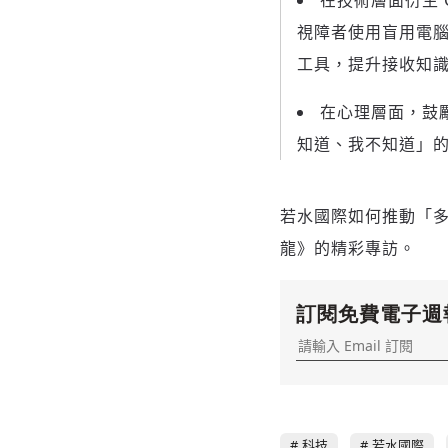
視障者使用盲用電
工具，提升接收知
在心理層面，鼓
知道、我不知道」
若水國際如何推動「
龍》的精彩專訪。
訂閱免費電子週
科技
若水國際