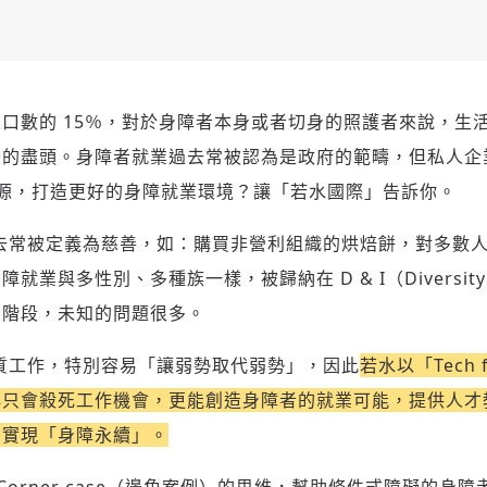
口數的 15％，對於身障者本身或者切身的照護者來說，生
卡的盡頭。身障者就業過去常被認為是政府的範疇，但私人企
力資源，打造更好的身障就業環境？讓「若水國際」告訴你。
去常被定義為慈善，如：購買非營利組織的烘焙餅，對多數
業與多性別、多種族一樣，被歸納在 D & I（Diversity & 
芽階段，未知的問題很多。
質工作，特別容易「讓弱勢取代弱勢」，因此
若水以「Tech 
再只會殺死工作機會，更能創造身障者的就業可能，提供人才
，實現「身障永續」。
Corner case（邊角案例）的思維，幫助條件式障礙的身