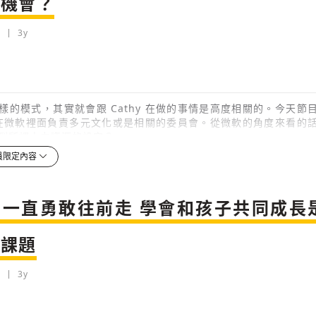
場機會？
3y
檢舉留言
3y
樣的模式，其實就會跟 Cathy 在做的事情是高度相關的。今天節
y 在微軟裡面負責多元文化或是相關的委員會。從微軟的角度來看的
到所謂人力資源的設定？
員限定內容
3y
檢舉留言
會覺得身障好像不是一個良好人力資源的來源，但是來到現在這個
要一直勇敢往前走 學會和孩子共同成長
，一種就是剛剛潔如提到的，以勞動力為主的這種人力資源，那我
到這個方向，這是一種；那另外一種就是知識型的工作者，其實身
大課題
高，這也是另外一種人力資源的思考。那從第二種的角度，您怎麼看
3y
3y
檢舉留言