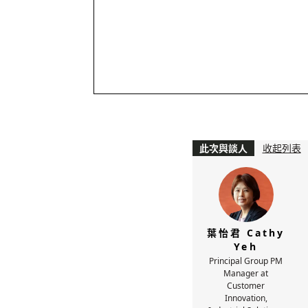
此次與談人
收起列表
葉怡君 Cathy
Yeh
Principal Group PM
Manager at
Customer
Innovation,