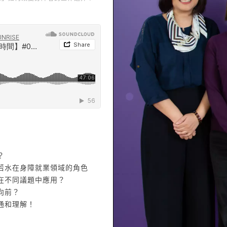
r good」如何改變身障者的工作選擇？ Ft. 葉怡君＆陳潔如＆伍淑惠
？
理念，若水在身障就業領域的角色
能在不同議題中應用？
向前？
溝通和理解！