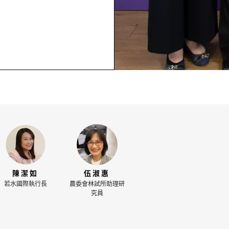
陳潔如
伍淑惠
若水國際執行長
農委會林試所助理研
究員