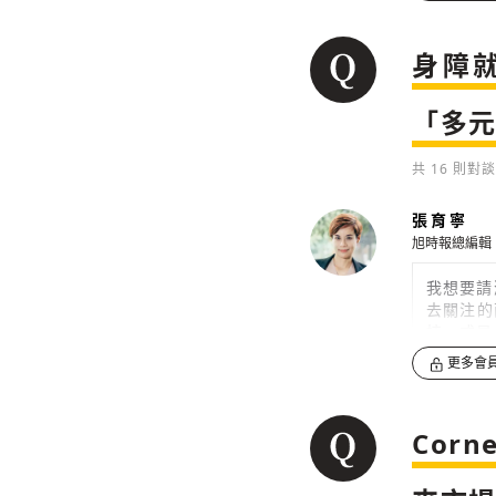
0
身障
「多
共
16
則對談
張育寧
旭時報總編輯
我想要請
去關注的
技，或是
更多會
0
如果以淑
Cor
什麼？