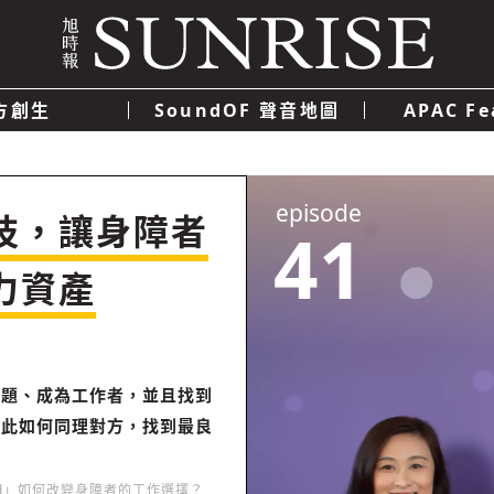
方創生
SoundOF 聲音地圖
APAC Fe
我們
聯絡我們
隱私權政策
使用者條款
經濟
科技
episode
技，讓身障者
41
力資產
難題、成為工作者，並且找到
彼此如何同理對方，找到最良
 good」如何改變身障者的工作選擇？