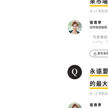
來市
0
共
21
則對談
張育寧
旭時報總編輯
可是像這
Cath
剛潔如談
更多會
0
我們過去
永遠
概分兩種
勢會投入
的最
有那麼的
0
共
19
則對談
張育寧