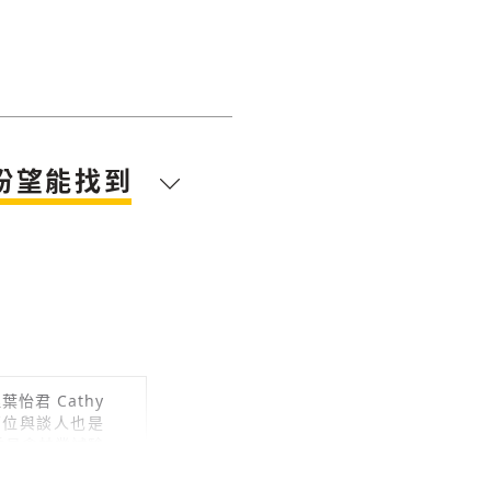
盼望能找到
君 Cathy
兩位與談人也是
委員會林業試驗
是硯淳的媽媽。