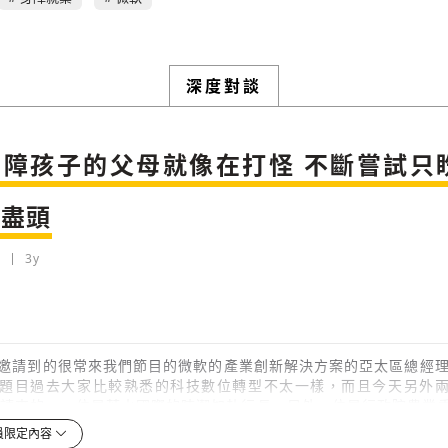
將此文章以禮物的形式送給朋友嗎
近期曾送禮給下列會員
✓ 會員專屬 8 折活動報名優惠
留言文字開放授權
留言文字開放引用
留言連結
歡迎您加入《旭時報》
可送禮額度：
0
|
每月 1 號更新可送禮次數
立即成為付費會員
掌握國際政經脈動
再想一下
確定購買
深度對談
參與下一波全球科技革命
已經是付費會員？
登入繼續閱讀
發送禮物
驗證
身障孩子的父母就像在打怪 不斷嘗試只
的盡頭
3y
存為草稿
提交
規則說明
邀請到的很常來我們節目的微軟的產業創新解決方案的亞太區總經理葉怡
題目過去大家比較熟悉的科技數位轉型不太一樣，而且今天另外
y 邀請來的，一位是若水國際的陳潔如執行長，另外一位是行政院農業
研究員伍淑惠，但是淑惠今天的身分其實是一位媽媽，今天的角色
員限定內容
thy 跟我們介紹一下兩位。