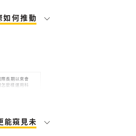
際如何推動
國際長期以來會
我們怎麼樣運用科
的角色大概會是
而更能窺見未