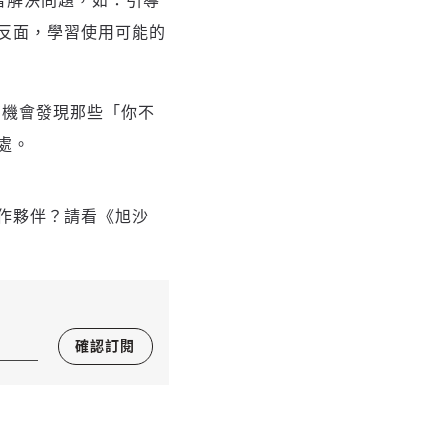
反面，學習使用可能的
有機會發現那些「你不
處。
作夥伴？請看《旭沙
確認訂閱