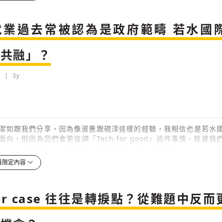
3y
就業過去常被認為是政府範疇 若水國
檢舉留言
元共融」？
3y
潔如跟我們分享，因為像淑惠跟硯淳這樣的經驗，我相信也是若水
面向，但因為您們會更強調「Tech for good」這件事情，就是
一些工具來解決這些我們可能已知的問題或未知的問題。
員限定內容
3y
檢舉留言
惠跟硯淳這樣的例子來看，若水國際在這個過程裡面，您們會扮演
ner case 往往是轉捩點？從難題中反