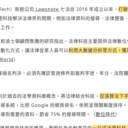
Tech）新創公司
Lawsnote
七法自 2016 年成立以來，
打破
用科技解決法律界的問題，例如法律資料的搜尋、法律遵循
成工作。
 法學院和波士頓顧問集團的研究指出，法律科技主要提供法律數
自動化方式，讓法律從業人員可以
利用大數據分析等方式，獲
 World
）
尋過去判決，必須先確認查詢條件如裁判字號、年分、法院
。
 則有別於過去的法學資料庫概念，將法律結合科技，
從演算法下
系統，比照 Google 的網頁排名，依照呈現關聯度排序。多數
尋到需要的資料，節省 75% 的搜尋時間。（
數位時代
）