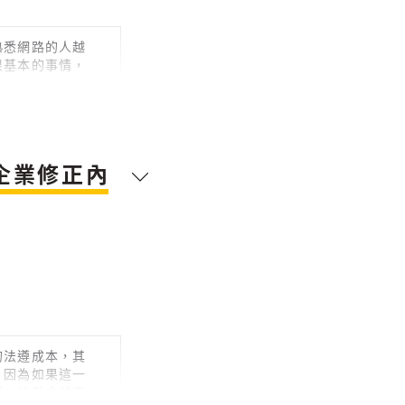
熟悉網路的人越
很基本的事情，
企業修正內
的法遵成本，其
？因為如果這一
議，他就會越來