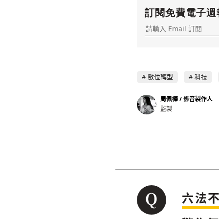
訂閱免費電子週
數位轉型
科技
周佩樺 / 影音製作人
監製
六法