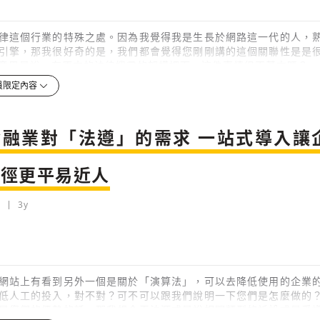
律這個行業的特殊之處。因為我覺得我是生長於網路這一代的人，
引擎，那我很好奇的是，我們都會覺得您剛剛講的這個關聯性是是
意思是說，在原本的法律搜尋的架構裡面，這件事情很不基本嗎？
員限定內容
3y
檢舉留言
金融業對「法遵」的需求 一站式導入讓
路徑更平易近人
3y
網站上有看到另外一個是關於「演算法」，可以去降低使用的企業
低人工的投入，對不對？可不可以跟我們說明一下您們是怎麼做的
是您們的優勢的話，那我想今天法源或是說相關類型的訴訟或是爭