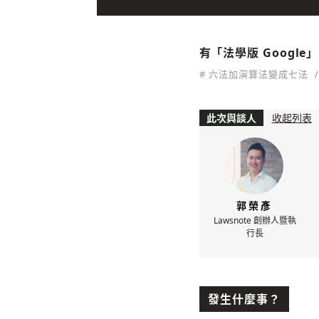
有「法學版 Googl
# 六法加演算法變成七法
此次與談人
收起列表
郭榮彥
Lawsnote 創辦人暨執
行長
發生什麼事？