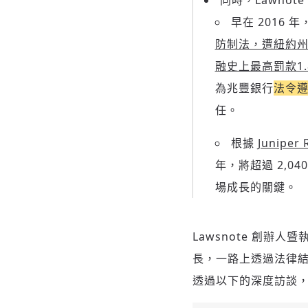
同時，Lawno
早在 2016
防制法，遭紐約州金融服
融史上最高罰款1.
為兆豐銀行
法令
任。
根據
Junipe
年，將超過 2,0
場成長的關鍵。
Lawsnote 創
長，一路上透過法律
透過以下的深度訪談