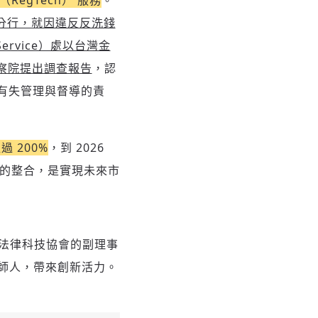
RegTech） 服務
。
分行，就因違反反洗錢
 Service）處以台灣金
察院提出調查報告
，認
有失管理與督導的責
 200%
，到 2026
模式的整合，是實現未來市
為法律科技協會的副理事
師人，帶來創新活力。