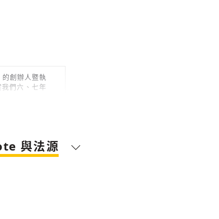
e 的創辦人暨執
其實我們六、七年
te 與法源