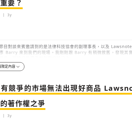
何重要？
3y
節目對談來賓邀請到的是法律科技協會的副理事長，以及 Lawsnot
彥 Barry 來到我們的現場。我剛剛跟 Barry 有稍微敘舊，發現
碰過，那時候是還沒有創業的時候？
員限定內容
3y
檢舉留言
有競爭的市場無法出現好商品 Lawsno
網的著作權之爭
3y