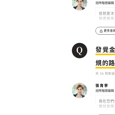
旭時報總編輯
這就是法
熟悉搜尋
所以您的
更多會
0
發覺
規的
共
56
則對談
張育寧
旭時報總編輯
我在您們
實就是降
段很明顯