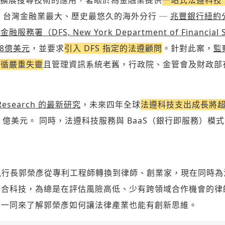
te 擴展搜尋技術的應用，著眼於為金融業提供
一站式法遵科技 （
 年，台灣金融業最大、歷史最悠久的海外分行 ─
兆豐銀行紐約
務署（DFS, New York Department of Financial
新增回應
8億美元
，並要求
引入 DFS 指定的法遵顧問
。針對此案，
監
遵循嚴重失靈
且管理資訊系統老舊，行政院、金管會及財政部
參與深度對談的交流原則：
r Research 的最新研究
，未來四年全球
法遵科技支出成長將超過
運用段落闡述想法：表達觀點清楚結構，讓多元領域交流更有脈絡化
討論聚焦議題本身：尊重不同角度的內容、觀點，以及言論
40 億美元。 同時，法遵科技服務與 BaaS（銀行即服務）
避免不理性的用詞：不因個人主觀感受不同，而使用情緒性攻擊字眼
禁止歧視性的言論：不對他人種族、宗教、性別等身份，發表歧視言
論
登入或註冊
輸入 Email 驗證碼
將此文章當作禮物
反對任何型式騷擾：杜絕包含但不限於恐嚇、髒話、威脅、性暗示等
陪你從「科技+人文」視角，深入國際政經脈動
辦人暨執行長郭榮彥從專利工程師轉換到律師、創業家，現在同時
分享
文字
將此文章當作禮物
邀請會員
35元/週解鎖付費會員專屬內容
結合科技，為總是在評估風險高低、少有跨領域合作機會的律
請輸入發送到
的驗證碼
(十分鐘內有效)
，一同來了解郭榮彥如何讓法律產業也能有創新思維。
選擇留言文字給平台的使用範疇（皆註記來源）：
成為付費會員，即可擁有：
您確定要花費 NT49 元
✓ 全站深度分析報導文章