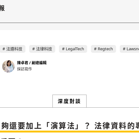
將此文章以禮物的形式送給朋友嗎
近期曾送禮給下列會員
✓ 會員專屬 8 折活動報名優惠
留言文字開放授權
留言文字開放引用
報
留言連結
歡迎您加入《旭時報》
可送禮額度：
0
|
每月 1 號更新可送禮次數
立即成為付費會員
掌握國際政經脈動
再想一下
確定購買
參與下一波全球科技革命
已經是付費會員？
登入繼續閱讀
發送禮物
驗證
法遵科技
法律科技
LegalTech
Regtech
Lawsn
陳卓君 / 副總編輯
採訪寫作
深度對談
存為草稿
提交
規則說明
不夠還要加上「演算法」？ 法律資料的