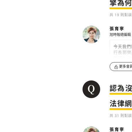
擎為
共
19
則對談
張育寧
旭時報總編輯
今天我們
行長郭榮
前可能就
更多會
0
認為沒
法律
共
31
則對談
張育寧