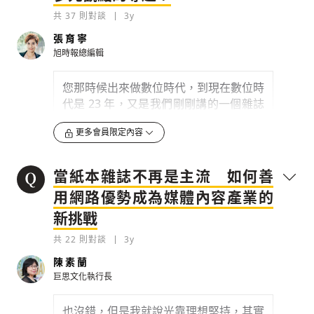
都還要更熟。我今天請素蘭姐來到節目，
共
37
則對談
3y
一方面是因為已經有一段時間沒有跟素蘭
張育寧
聊了，二方面是因為，我最近一直在思考
旭時報總編輯
我過去這段時間在媒體這個行業的職涯路
徑，一路走來我發現媒體行業是女性創業
您那時候出來做數位時代，到現在數位時
存為草稿
提交
規則說明
家最多的一個行業。
代是 23 年，又是我們剛剛講的一個雜誌
多元化、蓬勃發展，媒體的變化非常大的
0
3y
更多會員限定內容
20 年。
檢舉留言
當然素蘭姐早我非常多就加入創業者的行
0
3y
列，但是我覺得素蘭姐過去這段時間的這
當紙本雜誌不再是主流 如何善
些經歷，對我個人來說，或是對於接下來
檢舉留言
用網路優勢成為媒體內容產業的
您覺得這 20 年，現在跟 20 年前您那時
想要跟節目的聽眾朋友分享的一個主題，
新挑戰
候在創業的時候，您覺得媒體有什麼最重
由她來跟我們談是最好的。兩個方面，一
要的不同？
個是女性創業者，我剛才有提了，在媒體
共
22
則對談
3y
這個行業，女性創業者不知道為什麼特別
陳素蘭
0
3y
多；第二個事情是媒體的創業，其實過去
巨思文化執行長
這 10 年、20 年是一個轉速跟變化很劇烈
檢舉留言
的一段期間，然後您剛好經歷了這段期
也沒錯，但是我就說光靠理想堅持，其實