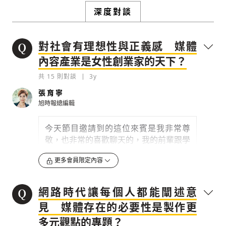
輸入 Email 驗證碼
登入或註冊
將此文章當作禮物
反對任何型式騷擾：杜絕包含但不限於恐
深度對談
陪你從「科技+人文」視角，深入國際政經脈動
嚇、髒話、威脅、性暗示等文字
將此文章當作禮物
分享
邀請會員
35元/週解鎖付費會員專屬內容
請輸入發送到
的驗證碼
對社會有理想性與正義感 媒體
(十分鐘內有效)
選擇留言文字給平台的使用範疇（皆註記
成為付費會員，即可擁有：
內容產業是女性創業家的天下？
您確定要花費 NT49 元
來源）：
✓ 全站深度分析報導文章
將此文章以禮物的形式送給朋友嗎
近期曾送禮給下列會員
✓ 會員專屬 8 折活動報名優惠
共
15
則對談
3y
留言文字開放授權
留言連結
張育寧
歡迎您加入《旭時報》
旭時報總編輯
可送禮額度：
0
|
每月 1 號更新可送禮次數
立即成為付費會員
掌握國際政經脈動
再想一下
確定購買
留言文字開放引用
參與下一波全球科技革命
今天節目邀請到的這位來賓是我非常尊
已經是付費會員？
登入繼續閱讀
發送禮物
驗證
敬，也非常的喜歡聊天的，我的前輩跟學
姐，歡迎巨思文化的執行長，也是數位時
更多會員限定內容
代雜誌的創辦人素蘭姐。
0
3y
網路時代讓每個人都能闡述意
檢舉留言
見 媒體存在的必要性是製作更
如果有常在聽我們節目的，我猜也有些是
多元觀點的專題？
新創圈的朋友，今天的來賓搞不好你比我