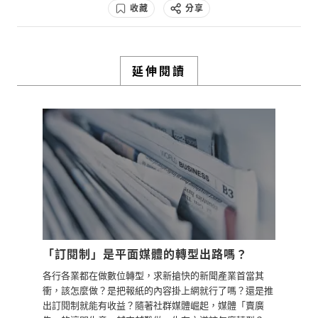
收藏
分享
是您是一個很成功的女性的創業者。
檢舉留言
0
3y
延伸閱讀
檢舉留言
「訂閱制」是平面媒體的轉型出路嗎？
各行各業都在做數位轉型，求新搶快的新聞產業首當其
衝，該怎麼做？是把報紙的內容掛上網就行了嗎？還是推
出訂閱制就能有收益？隨著社群媒體崛起，媒體「賣廣