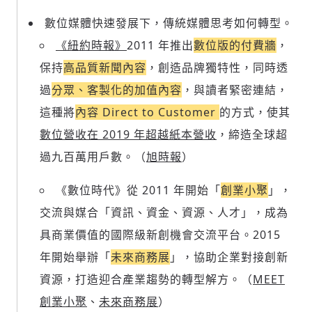
數位媒體快速發展下，傳統媒體思考如何轉型。
《紐約時報》
2011 年推出
數位版的付費牆
，
保持
高品質新聞內容
，創造品牌獨特性，同時透
過
分眾、客製化的加值內容
，與讀者緊密連結，
這種將
內容 Direct to Customer
的方式，使其
數位營收在 2019 年超越紙本營收
，締造全球超
過九百萬用戶數。（
旭時報
）
《數位時代》從 2011 年開始「
創業小聚
」，
交流與媒合「資訊、資金、資源、人才」，成為
具商業價值的國際級新創機會交流平台。2015
年開始舉辦「
未來商務展
」，協助企業對接創新
資源，打造迎合產業趨勢的轉型解方。（
MEET
創業小聚
、
未來商務展
）