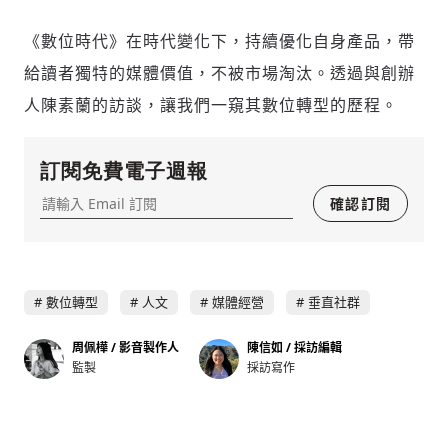
《數位時代》在時代變化下，持續優化自身產品，帶
給讀者獨特的媒體價值，不被市場淘汰。透過與創辦
人陳素蘭的訪談，讓我們一窺其數位轉型的歷程。
新增回應
訂閱免費電子週報
確認訂閱
參與深度對談的交流原則：
運用段落闡述想法：表達觀點清楚結構，讓
多元領域交流更有脈絡化
數位轉型
人文
媒體經營
垂直社群
討論聚焦議題本身：尊重不同角度的內容、
觀點，以及言論
周佩樺 / 影音製作人
陳信如 / 採訪編輯
監製
採訪寫作
避免不理性的用詞：不因個人主觀感受不
同，而使用情緒性攻擊字眼
禁止歧視性的言論：不對他人種族、宗教、
性別等身份，發表歧視言論