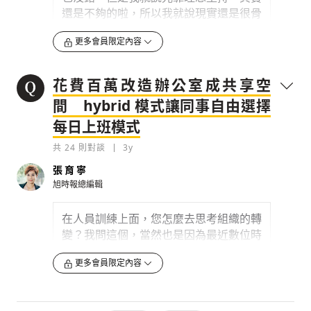
間。
還是不夠的啦，所以我就說現實還是很骨
感的。在堅持理想的過程裡面，我真的覺
0
3y
更多會員限定內容
得還是要不斷的去想那個商業模式是什
檢舉留言
麼，這也是我覺得我們很幸運的，在過去
我是 2010 年離開雜誌社出來創業，我覺
這 20 年媒體產業很重大變化的過程裡
花費百萬改造辦公室成共享空
得我反而沒有經歷到素蘭姐經歷到的，紙
面，我們很幸運的不只可以活下來，然後
本雜誌非常快速、多元迸發的那一段，我
間 hybrid 模式讓同事自由選擇
還可以獲利。我自己仔細回頭看我們整個
比較是後端碰到之後直接轉到數位。我覺
每日上班模式
公司的營收跟 10 年前比較，可能還成長
得素蘭姐有碰觸到紙本的多元迸發，同時
了兩倍。
共
也看到數位工具怎麼樣改變這個行業，所
24
則對談
3y
以今天特別請素蘭姐來節目裡面跟我們分
0
張育寧
3y
享這件事情。因為我覺得媒體行業的變
旭時報總編輯
化，其實也牽涉到整個社會這種彼此互相
檢舉留言
溝通的一種心態跟方法，我覺得這是對我
在人員訓練上面，您怎麼去思考組織的轉
們的社會來說滿重要的一環，也是大家滿
變？我問這個，當然也是因為最近數位時
有興趣的一環。
代的辦公室做了一個滿大的轉換，您們從
更多會員限定內容
原本傳統大家想像那種辦公室型的組織變
0
3y
成 hybrid work。
檢舉留言
可是節目開始，我要先問一下素蘭姐，就
0
3y