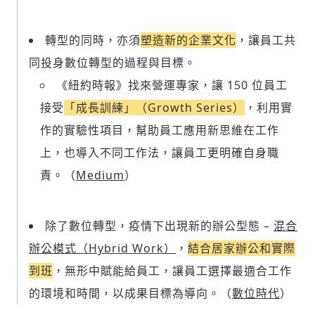
轉型的同時，亦須
塑造新的企業文化
，讓員工共
同投身數位轉型的過程與目標。
《紐約時報》找來營運專家，讓 150 位員工
接受
「成長訓練」（Growth Series）
，利用實
作的實驗性項目，幫助員工應用新思維在工作
上，也導入不同工作法，讓員工更明確自身職
責。（
Medium
）
除了數位轉型，疫情下出現新的辦公型態 –
混合
辦公模式（Hybrid Work）
，
結合居家辦公和實際
到班
，無形中賦能給員工，讓員工選擇最適合工作
的環境和時間，以成果目標為導向。（
數位時代
）