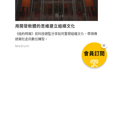
用開發軟體的思維建立組織文化
《紐約時報》前科技總監分享如何重塑組織文化，帶領傳
統報社走向數位轉型。
Medium
會員訂閱
下一篇文章
為了永續，願意開始計算每日「碳
足跡」攝取量嗎？
1
秒後自動進入下一篇