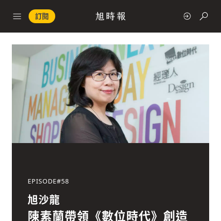
訂閱
政治
快速連結
經濟
EPISODE#
58
科技
旭沙龍
陳素蘭帶領《數位時代》創造