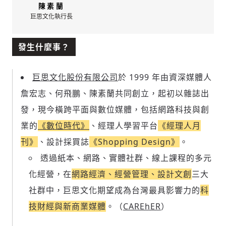
陳素蘭
巨思文化執行長
發生什麼事？
巨思文化股份有限公司
於 1999 年由資深媒體人
詹宏志、何飛鵬、陳素蘭共同創立，起初以雜誌出
發，現今橫跨平面與數位媒體，包括
網路科技與
創
業的
《數位時代》
、
經理人學習平台
《經理人月
刊》
、
設計採買誌
《Shopping Design》
。
透過紙本、網路、實體社群、線上課程的多元
化經營，在
網路經濟、經營管理、設計文創
三大
社群中，巨思文化期望成為台灣最具影響力的
科
技財經與新商業媒體
。（
CAREhER
）