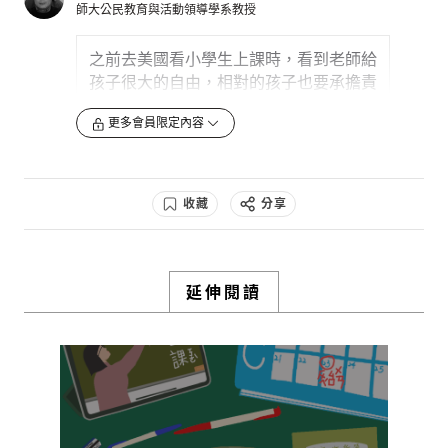
師大公民教育與活動領導學系教授
件事他還不理解，因為
0
3y
之前去美國看小學生上課時，看到老師給
孩子很大的自由，相對的孩子也要承擔責
檢舉留言
任。比如在分組討論時，他們小孩是可以
更多會員限定內容
跑到離位子很遠的地方去，甚至跑到桌子
上面討論等，但當時間一到時，大家就都
能放下手邊東西，然後隨即向全班報告成
果。這裡
他們在教的「自由」背後就帶有
收藏
分享
「責任」，不是只是「隨便」而已，是更
高度的去相互尊重的概念。
在西方國家，很多地方也從小學就有選修
延伸閱讀
課，他們的教育哲學是認定「每個人都不
一樣」，所以...
0
3y
檢舉留言