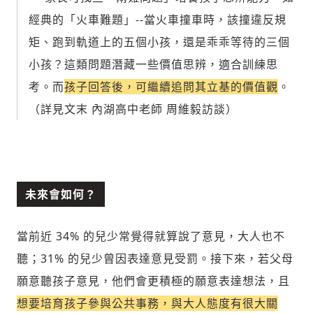
經典的「火車難題」--當火車撞車時，該撞違反規
參與深度對談的交流原則：
矩、跑到軌道上的五個小孩，還是乖乖等待的三個
運用段落闡述想法：表達觀點清楚結構，讓
小孩？這類問題潛藏一些價值思辨，適合訓練思
多元領域交流更有脈絡化
討論聚焦議題本身：尊重不同角度的內容、
考。而
孩子回答後，可繼續追問其立基的價值觀
。
觀點，以及言論
（詳見文末 內湖高中老師 周維毅訪談）
避免不理性的用詞：不因個人主觀感受不
同，而使用情緒性攻擊字眼
禁止歧視性的言論：不對他人種族、宗教、
性別等身份，發表歧視言論
輸入 Email 驗證碼
登入或註冊
將此文章當作禮物
反對任何型式騷擾：杜絕包含但不限於恐
未來會如何？
陪你從「科技+人文」視角，深入國際政經脈動
嚇、髒話、威脅、性暗示等文字
將此文章當作禮物
分享
邀請會員
35元/週解鎖付費會員專屬內容
請輸入發送到
的驗證碼
當前近 34% 的兒少常覺得就算說了意見，大人也不
(十分鐘內有效)
選擇留言文字給平台的使用範疇（皆註記
成為付費會員，即可擁有：
您確定要花費 NT49 元
聽；31% 的兒少曾因表達意見受罰。接下來，若父母
來源）：
✓ 全站深度分析報導文章
將此文章以禮物的形式送給朋友嗎
近期曾送禮給下列會員
✓ 會員專屬 8 折活動報名優惠
願意聽孩子意見，他們會更積極的願意表達想法，且
留言文字開放授權
留言連結
想要培育孩子參與公共事務，與大人態度有很大關
歡迎您加入《旭時報》