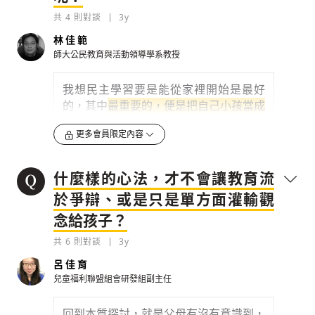
共
4
則對談
3y
林佳範
師大公民教育與活動領導學系教授
我想民主學習要是能從家裡開始是最好
的，其中
最重要的，便是把自己小孩當成
一個大人。
更多會員限定內容
因為即便是小孩，也是能給予我們很多觀
點與想法，過去通常會以為小孩沒有經
什麼樣的心法，才不會讓教育流
驗，就什麼都不懂，或是覺得他都不懂，
就都不跟他聊，但這樣很容易喪失「教學
於爭辯、或是只是單方面灌輸觀
相長」的機會。
念給孩子？
美國教育哲學家杜威曾...
共
6
則對談
3y
0
3y
呂佳育
兒童福利聯盟組會研發組副主任
檢舉留言
回到本質探討，就是父母有沒有意識到，