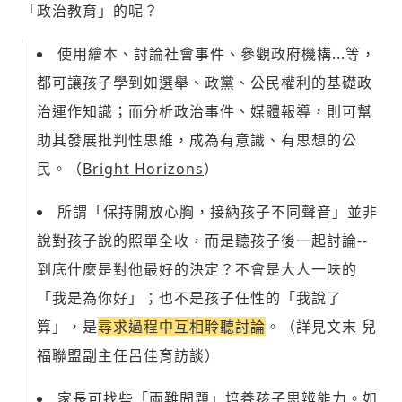
「政治教育」的呢？
使用繪本、討論社會事件、參觀政府機構...等，
都可讓孩子學到如選舉、政黨、公民權利的基礎政
治運作知識；而分析政治事件、媒體報導，則可幫
助其發展批判性思維，成為有意識、有思想的公
民。（
Bright Horizons
）
所謂「保持開放心胸，接納孩子不同聲音」並非
說對孩子說的照單全收，而是聽孩子後一起討論--
到底什麼是對他最好的決定？不會是大人一味的
「我是為你好」；也不是孩子任性的「我說了
算」，是
尋求過程中互相聆聽討論
。（詳見文末 兒
福聯盟副主任呂佳育訪談）
新增回應
家長可找些「兩難問題」培養孩子思辨能力。如