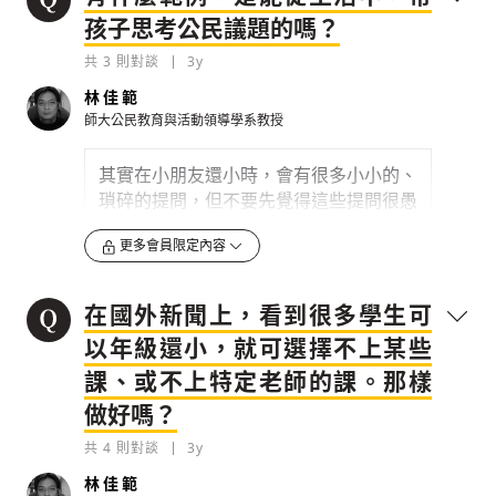
見發表」這個議題來說，父母就可以藉此
孩子思考公民議題的嗎？
去帶領，發想說「到底怎樣才是幽默」、
「 怎樣是歧視的不當言論」、「政見應
共
3
則對談
3y
該要出現哪類言論」、「言論自由界線在
林佳範
哪」 …等。這樣能使小孩在未來發表自
師大公民教育與活動領導學系教授
己言論前，知道議題敏感、不被社會接受
的點在哪，畢竟這些孩子...
其實在小朋友還小時，會有很多小小的、
瑣碎的提問，但不要先覺得這些提問很愚
0
3y
蠢，要把這些當成他學習的一個契機，我
更多會員限定內容
檢舉留言
們做大人的，要知道怎麼去「引導孩子學
習」。
在國外新聞上，看到很多學生可
舉例來說，當小孩到了幼稚園、學校來學
習社會化，但發生了
搶玩具的情況時，這
以年級還小，就可選擇不上某些
其實就是一個「學習機會」
了。這時...
課、或不上特定老師的課。那樣
0
3y
做好嗎？
共
4
則對談
3y
檢舉留言
大人很多會直接跟孩子說「你不可以這樣」，
林佳範
但忘了小孩的認知發展，還沒跟的這麼快，這