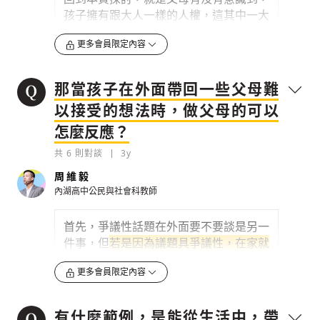
孩子擁有跟大人一樣的人權，這其中一大
原則，就是
孩子的意見要被尊重，他也擁
更多會員限定內容
有表達意見的權利
，也就是表意權。
政府現在不管是在校園教育裡，或是在公
那當孩子在外面帶回一些父母難
共事務參與方面，也都是希望能有更多兒
少的聲音進來，如果讓孩子失去這些參與
以接受的想法時，做父母的可以
的學習機會。很多時候大人可以先放下心
怎麼反應？
中的陳見，比如像是亞洲文化裡，總是叫
小孩「聽一聽就不要多嘴」，但孩子們...
共
6
則對談
3y
周維毅
0
3y
內湖高中公民與社會科教師
檢舉留言
首先，爭議性話題在外面要不要談是另一
件事，但
若是因為議題具爭議性，在家就
不談的話，孩子就會失去去理解另一面見
更多會員限定內容
解的可能性。
以先前的網路社群上「台大學生歧視性政
有什麼範例，是能從生活中，帶