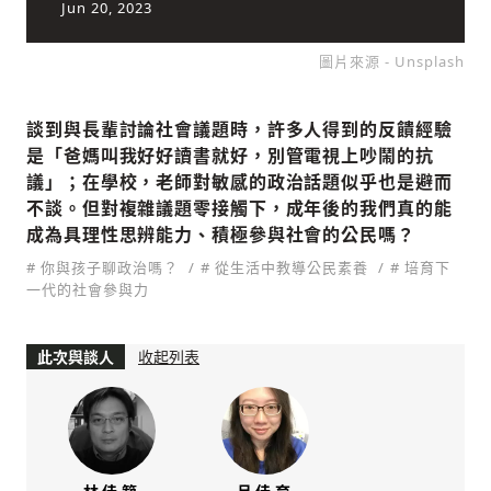
Jun 20, 2023
圖片來源 - Unsplash
社會
談到與長輩討論社會議題時，許多人得到的反饋經驗
是「爸媽叫我好好讀書就好，別管電視上吵鬧的抗
議」；在學校，老師對敏感的政治話題似乎也是避而
不談。但對複雜議題零接觸下，成年後的我們真的能
成為具理性思辨能力、積極參與社會的公民嗎？
人文
# 你與孩子聊政治嗎？
# 從生活中教導公民素養
# 培育下
一代的社會參與力
此次與談人
收起列表