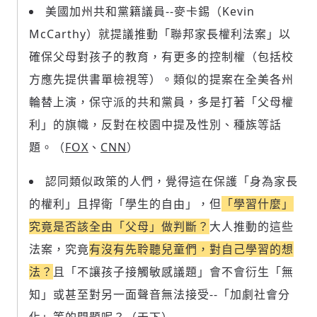
美國加州共和黨籍議員--麥卡錫（Kevin
McCarthy）就提議推動「聯邦家長權利法案」以
確保父母對孩子的教育，有更多的控制權（包括校
方應先提供書單檢視等）。類似的提案在全美各州
輪替上演，保守派的共和黨員，多是打著「父母權
利」的旗幟，反對在校園中提及性別、種族等話
題。（
FOX
、
CNN
）
認同類似政策的人們，覺得這在保護「身為家長
的權利」且捍衛「學生的自由」，但
「學習什麼」
究竟是否該全由「父母」做判斷？
大人推動的這些
法案，究竟
有沒有先聆聽兒童們，對自己學習的想
法？
且「不讓孩子接觸敏感議題」會不會衍生「無
知」或甚至對另一面聲音無法接受--「加劇社會分