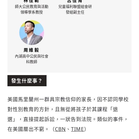
林佳範
呂佳育
師大公民教育與活動
兒童福利聯盟組會研
領導學系教授
發組副主任
周維毅
內湖高中公民與社會
科教師
發生什麼事？
美國馬里蘭州一群具宗教信仰的家長，因不認同學校
對性別教育的方針，且無從將孩子於其課程「退
選」，直接提起訴訟，一狀告到法院。類似的事件，
在美國層出不窮。（
CBN
、
TIME
）