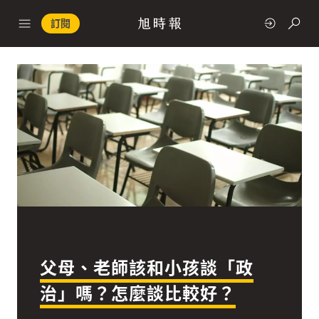
訂閱
政治
快速連結
經濟
父母、老師該和小孩談「政
科技
治」嗎？怎麼談比較好？