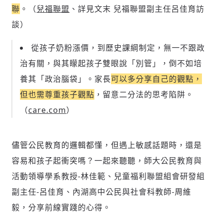
可送禮額度：
0
|
每月 1 號更新可送禮次數
立即成為付費會員
掌握國際政經脈動
聯
。（
兒福聯盟
、詳見文末 兒福聯盟副主任呂佳育訪
再想一下
確定購買
留言文字開放引用
參與下一波全球科技革命
談）
已經是付費會員？
登入繼續閱讀
發送禮物
驗證
從孩子奶粉漲價，到歷史課綱制定，無一不跟政
治有關，與其矇起孩子雙眼說「別管」，倒不如培
養其「政治腦袋」。家長
可以多分享自己的觀點，
但也需尊重孩子觀點
，留意二分法的思考陷阱。
（
care.com
）
儘管公民教育的邏輯都懂，但遇上敏感話題時，還是
容易和孩子起衝突嗎？一起來聽聽，師大公民教育與
活動領導學系教授-林佳範、兒童福利聯盟組會研發組
存為草稿
提交
規則說明
副主任-呂佳育、內湖高中公民與社會科教師-周維
毅，分享前線實踐的心得。