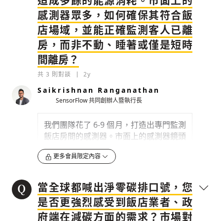
造成多餘的能源消耗。市面上的
檢舉留言
感測器眾多，如何確保其符合飯
檢舉留言
深究後發現，每個房客通常會拿到 2 張
店場域，並能正確監測客人已離
房卡。
有高達 54% 比例就算離開房間，
房，而非不動、睡著或僅是短時
客人仍會在鑰匙槽留下第 2 張卡
，讓房
間離房？
內的電力繼續運作，否則就無法幫手機、
筆記型電腦等設備充電，且人通常在付錢
共
3
則對談
2y
後都會想要「物超所值」，既然付錢了就
Saikrishnan Ranganathan
要任意使用。
SensorFlow 共同創辦人暨執行長
與其叫客人改變他們的行為，我們想出了
創新方法來解決此問題，我跟 Max 的強
我們團隊花了 6-9 個月，打造出專門監測
項在於 IoT 領域，智慧建築也是社會中相
飯店房間的感測器。市面上的感測器鏡頭
當缺乏的領域，我們就希望藉由
安裝簡當
很大，看起來像一台相機，不是很美觀，
的 AIoT 系統，降低旅館不必要的支出，
更多會員限定內容
而且是磁吸式接觸感測，不適用各飯店房
同時提升能源效率並加以節能
。
型。我們開發出的感測器很小，放在天花
板上就像煙霧偵測器，完美跟房間其他裝
當全球都喊出淨零碳排口號，您
0
2y
潢融合，
因為用雷達偵測，適用於折疊
是否更強烈感受到飯店業者、政
門、口袋門（pocket door）、拉門、木
檢舉留言
SensorFlow 目前有兩套系統，一個是智能管
府端在減碳方面的需求？市場對
門等各種類型，可準確偵測門是否打開
。