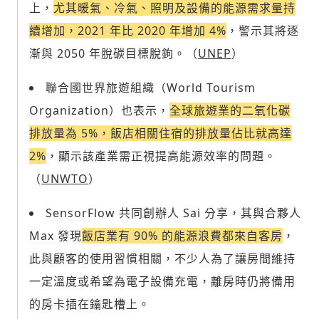
上，
尤其暖氣、冷氣、照明及設備的能源需求量持
續增加，2021 年比 2020 年增加 4%
，警示其將逐
漸與 2050 年脫碳目標脫鉤。（
UNEP
）
聯合國世界旅遊組織（World Tourism
Organization）也表示，
全球旅遊業的二氧化碳
排放量為 5%，飯店相關住宿的排放量佔比就高達
2%
，顯示該產業需正視提高能源效率的問題。
（
UNWTO
）
SensorFlow 共同創辦人 Sai 分享，其與合夥人
Max 發現
飯店業有 90% 的能源浪費都來自客房
，
此與顧客的使用習慣相關，不少人為了讓房間維持
一定溫度或希望為電子設備充電，離房時仍將備用
的房卡插在鑰匙槽上。