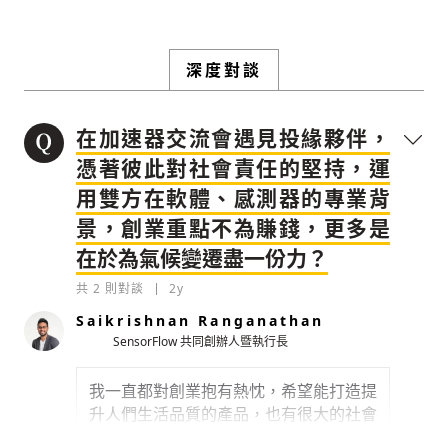
已經是付費會員？
登入繼續閱讀
發送禮物
驗證
深度對談
在加速器交流會遇見投緣夥伴，
憑著彼此對社會責任的堅持，運
用雙方在軟體、感測器的專業背
景，創業重點不為賺錢，更多是
在於為氣候變遷盡一份力？
共
2
則對談
2y
Saikrishnan Ranganathan
存為草稿
提交
規則說明
SensorFlow 共同創辦人暨執行長
我一直都對創業抱有熱忱，希望能打造提
升人們生活品質的產品，也有很大的社會
使命，我認為氣候變遷是相當嚴重的問