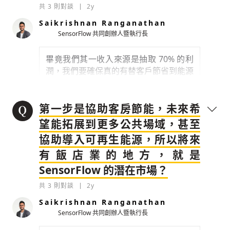
入 AI 訓練系統作出自動化決策，分析感測器收
檢舉留言
共
3
則對談
2y
我們提供兩種定價模式，第一種叫
集到的數據，包
Flexi，我們理解飯店對於支出管理很謹
Saikrishnan Ranganathan
0
2y
慎，不一定願意投入大量資本在硬體設
SensorFlow 共同創辦人暨執行長
備，所以提供「零成本解方」，飯店不需
檢舉留言
先支付任何費用，我們團隊會直接去飯店
畢竟我們其一收入來源是抽取 70% 的利
安裝感測器
。
開始運作後，我們將節能省
潤，我們要確保真的有替客戶節省到能源
下來的 70% 金額作為酬勞
。第二種是
訂
成本。我們利用感測器收集到數據，建立
閱制，飯店每月支付固定的費用給我們
，
一套機器學習的計算系統，
算出有裝、未
此費用通常都會低於每月他們節能的金
裝產品的耗能差異，此計算方式取得永續
第一步是協助客房節能，未來希
額。
旅遊領域的獨立權威機構 EarthCheck 認
望能拓展到更多公共場域，甚至
證
，讓飯店端跟我們都能確保正面收益。
協助導入可再生能源，所以將來
0
2y
除外，我們在硬體、供應鏈、物流團隊、
有飯店業的地方，就是
安裝成本上都有下功夫，利用不同的技術
檢舉留言
成果上，我們的客戶在 HVAC（heating,
SensorFlow 的潛在市場？
降低成本，讓我們能持續為飯店提供有效
ventilation, air-conditio
的服務，這是我們過去 5、6 年在解決的
共
3
則對談
2y
挑戰，目前都開始看到成果。
0
2y
Saikrishnan Ranganathan
SensorFlow 共同創辦人暨執行長
0
2y
檢舉留言