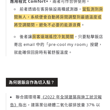
應用程式 Comfort+
，兩者可作合併使用。
前者透過在客房裝設兩種感測器，
當監測到房
間無人，系統便會自動將房間調整到最適溫度或
將空調關閉，避免不必要的能源浪費
。
後者讓
房客遠端遙控冷氣開關
，只要點擊飯店
寄出 email 中的「pre-cool my room」按鍵，
就能確保回房時有著舒服溫度。
為何選飯店作為切入點？
聯合國環境署
《2022 年全球建築與施工狀況報
告》
指出，建築業佔總體二氧化碳排放量 37% 以