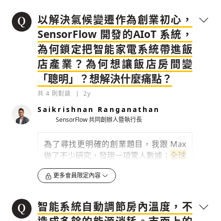
題。當時我參加由加速器 Entrepreneur
First 舉辦的活動，跟各界新創領袖及領
以解決氣候變遷作為創業初心，
域專家交流，認識到現在的共同創辦人
SensorFlow 開發的AIoT 系統，
Max，我倆一拍即合，發現彼此都有很大
為何鎖定把智能家電系統帶進飯
的社會責任，
在初見面就取得共識：「不
店產業？為何想讓飯店房間變
管最後建立什麼樣的公司，題目都必須跟
氣候變遷相關」
。
「聰明」？想解決什麼痛點？
共
4
則對談
2y
0
2y
Saikrishnan Ranganathan
檢舉留言
我的專業在於軟體、數據，過去曾在一家
SensorFlow 共同創辦人暨執行長
IoT 相關的新創工作，他們主要在做智慧
型家庭、能源效率管理 ; Max 則是硬體感
為了尋找更明確的創業題目，我跟 Max
測器專業，同時在新加坡國立大學
做了不少研究，發現一項驚人數據：
全球
（NUS）做一系列 IoT 相關的博士研
40% 的碳排來自建築物的能源使用，尤
更多會員限定內容
究，我們才決定要
建立一套物聯網系統去
其旅館業的能源使用效率低，總收入約
建立永續社會
。
8-10% 都花在能源，其中有 90% 的電力
浪費來自客房
。
智能系統自動調節房內溫度，不
0
2y
0
2y