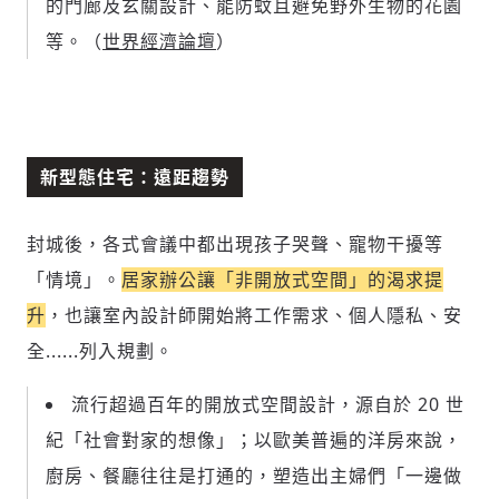
的門廊及玄關設計、能防蚊且避免野外生物的花園
等。（
世界經濟論壇
）
新型態住宅：遠距趨勢
封城後，各式會議中都出現孩子哭聲、寵物干擾等
「情境」。
居家辦公讓「非開放式空間」的渴求提
升
，也讓室內設計師開始將工作需求、個人隱私、安
全......列入規劃。
流行超過百年的開放式空間設計，源自於 20 世
紀「社會對家的想像」；以歐美普遍的洋房來說，
廚房、餐廳往往是打通的，塑造出主婦們「一邊做