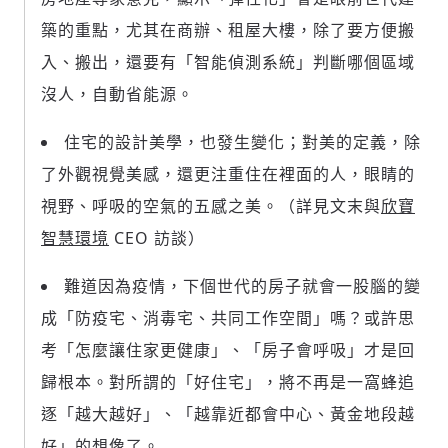
築的重點，尤其在商辦、租屋大樓，除了要方便搬
入、搬出，還要有「智能偵測系統」判斷哪個區域
沒人，自動省能源。
住宅的設計美學，也發生變化；對美的定義，除
了外觀視覺美感，還更注重住在裡面的人，眼睛的
視野、呼吸的空氣的五感之美。（詳見文末與
欣寶
存為草稿
提交
規則說明
智慧環境
CEO 訪談）
難道因為疫情，下個世代的房子就會一股腦的變
成「防疫宅、消毒宅、共同工作空間」嗎？或許思
考「怎麼讓住家更健康」、「房子會呼吸」才是回
歸根本。對所謂的「好住宅」，將不再是一窩蜂追
逐「越大越好」、「越靠近都會中心、黃金地段越
好」的想像了。