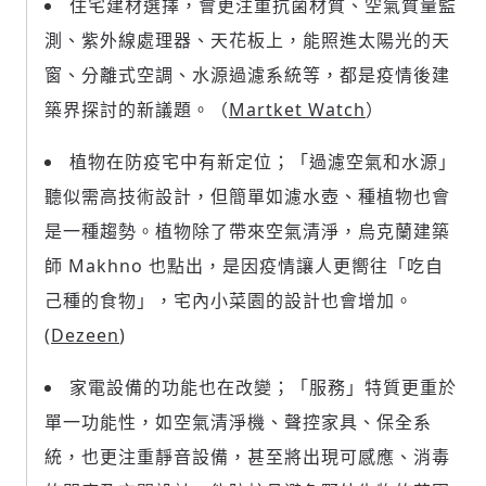
住宅建材選擇，會更注重抗菌材質、空氣質量監
測、紫外線處理器、天花板上，能照進太陽光的天
窗、分離式空調、水源過濾系統等，都是疫情後建
築界探討的新議題。（
Martket Watch
）
植物在防疫宅中有新定位；「過濾空氣和水源」
聽似需高技術設計，但簡單如濾水壺、種植物也會
是一種趨勢。植物除了帶來空氣清淨，烏克蘭建築
師 Makhno 也點出，是因疫情讓人更嚮往「吃自
己種的食物」，宅內小菜園的設計也會增加。
(
Dezeen
)
家電設備的功能也在改變；「服務」特質更重於
單一功能性，如空氣清淨機、聲控家具、保全系
統，也更注重靜音設備，甚至將出現可感應、消毒