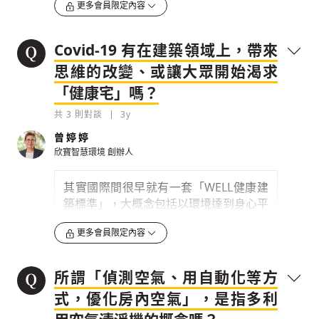
更多會員限定內容
前往辦公室時，來回通行的
室內空間路徑
當中，持續殺菌
，另外如應用智控、聲
控、感應等高階設備方式減少觸碰、接觸
Covid-19 有在建築領域上，帶來
風險，亦是一進階智能化方式，相對則
需
思維的改變、或讓大眾開始渴求
有高效的網路
及
增加升級的建置成本
。
「健康宅」嗎？
此外更可設置負離子設備，是屬於亞健
康、促進健康的設備，可淨化空氣，減少
共
3
則對談
3y
空氣中的 PM2.5、分解有害物質，並使
曾婷婷
空氣中的飛沫快速沉降，降低空氣中的傳
欣寶智慧環境
創辦人
染機率、提升免疫力、增加人體免疫力，
安定人體自律神經。值得一提的是...
其實國際間很早就有一套「WELL健康建
築標準」，大概念包括以環境達到身心平
0
3y
衡，而其中一塊基礎就是「空氣」，因為
更多會員限定內容
空氣系統沒有做好，其它添加的功能、設
檢舉留言
讓人生活居住健康的「健築」，而不僅在音／
計都是枉然。這次
Covid-19 很嚴重，一
光／熱／氣／水的規劃調控下，讓生活者免於
部分也是跟空污有關，就是現在常常在講
疫情威脅下更安全、更
所謂「偵測空氣、用自動化等方
的「氣膠」
。當病毒在佈滿氣溶膠的空間
式，優化房內空氣」，是指多利
傳得越遠，感染性越高。現在用戴口罩、
0
3y
洗手的方法避免氣溶膠，其實不太人性