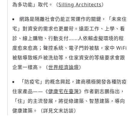
為多功能」取代。（
Silling Architects
）
網路是隔離社會仍能正常運作的關鍵，「未來住
宅」對資安的需求也更嚴苛。遠距工作、上學、看
診、線上購物、行動支付......人依賴虛擬環境的程
度愈來愈高；聲控系統、電子門鈴被駭，家中 WiFi
被駭導致帳戶被洗劫等，住家資安的等級要求會跟
企業一樣高。（
世界經濟論壇
）
「防疫宅」的概念興起，建商積極開發各種防疫
住家產品——《
健康宅在臺灣
》作者劉志鵬指出，
「住」的主流發展，將從綠建築、智慧建築，導向
健康建築。（詳見文末訪談）