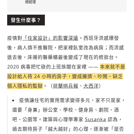
總經理
發生什麼事？
疫情對
「住家設計」的影響深遠
。西班牙流感爆發
後，病人擠不進醫院，把家裡臥室改為病房；而流感
退去後，床邊的醫藥櫃最後變成了現在的梳妝台。
2020 病毒把忙碌的上班族關在家裡 ——
本來就不是
設計給人待 24 小時的房子，變成擁擠、吵鬧、缺乏
個人隱私的監獄
。（
荷蘭哨兵報
、
大西洋
）
疫情讓住宅的實用需求變得多元，家不只是家，
還要「身兼」辦公室、學校、健身房、劇院、酒
吧、公園等。建築與心理學專家
Susanka
認為，
過去期待房子「越大越好」的心理，逐漸被「是否