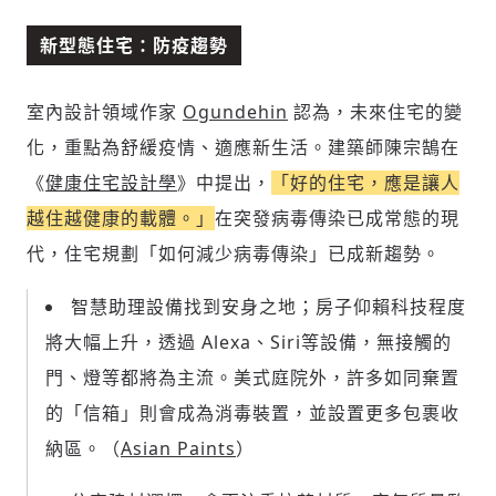
新型態住宅：防疫趨勢
室內設計領域作家
Ogundehin
認為，未來住宅的變
化，重點為舒緩疫情、適應新生活。建築師陳宗鵠在
《
健康住宅設計學
》中提出，
「好的住宅，應是讓人
越住越健康的載體。」
在突發病毒傳染已成常態的現
代，住宅規劃「如何減少病毒傳染」已成新趨勢。
智慧助理設備找到安身之地；房子仰賴科技程度
將大幅上升，透過 Alexa、Siri等設備，無接觸的
門、燈等都將為主流。美式庭院外，許多如同棄置
的「信箱」則會成為消毒裝置，並設置更多包裹收
納區。（
Asian Paints
）