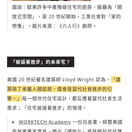
觀點，以及言論
圖說：歐美許多中產階級住宅的廚房、飯廳為「開
避免不理性的用詞：不因個人主觀感受不
放式空間」，是 20 世紀開始，工業社會對「家的
同，而使用情緒性攻擊字眼
禁止歧視性的言論：不對他人種族、宗教、
想像」。圖片來源：《六人行》劇照。
性別等身份，發表歧視言論
輸入 Email 驗證碼
登入或註冊
將此文章當作禮物
反對任何型式騷擾：杜絕包含但不限於恐
陪你從「科技+人文」視角，深入國際政經脈動
嚇、髒話、威脅、性暗示等文字
將此文章當作禮物
分享
邀請會員
35元/週解鎖付費會員專屬內容
請輸入發送到
的驗證碼
「被逼著進步」的未來宅？
(十分鐘內有效)
選擇留言文字給平台的使用範疇（皆註記
成為付費會員，即可擁有：
您確定要花費 NT49 元
來源）：
✓ 全站深度分析報導文章
將此文章以禮物的形式送給朋友嗎
近期曾送禮給下列會員
✓ 會員專屬 8 折活動報名優惠
美國 20 世紀著名建築師 Lloyd Wright 認為，
「建
留言文字開放授權
留言連結
築除了承載人類起居，還會是當代社會進步的引
歡迎您加入《旭時報》
可送禮額度：
0
|
每月 1 號更新可送禮次數
立即成為付費會員
掌握國際政經脈動
擎。」
每一個世代住宅設計，都反應著當代社會生活
再想一下
確定購買
留言文字開放引用
參與下一波全球科技革命
已經是付費會員？
登入繼續閱讀
需求；「住宅被逼著進步」的情境。
發送禮物
驗證
WORKTECH Academy
一份白皮書，統整美國
房地產專家意見，顯示「彈性化」會是眼前世代建