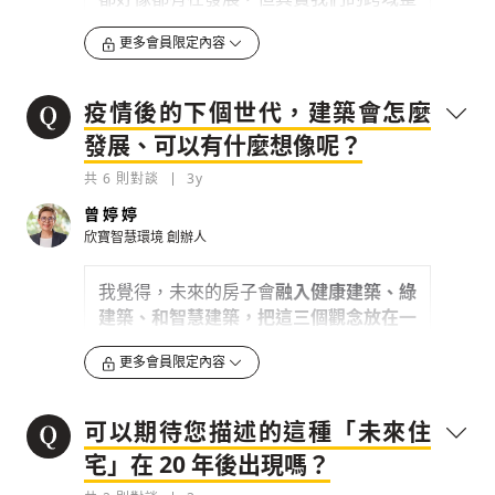
合很弱。我們公司比較特別，像大廚一樣
0
3y
更多會員限定內容
把每道菜配起來，這樣的專業其實不多。
建築應該是要讓人「住得舒服」，但很多
檢舉留言
不應該用「50 坪辦公室」去計算需要幾台空氣
住進去後會發現各種障礙性，這是因為集
疫情後的下個世代，建築會怎麼
清淨機，而是用「50 個人在這個空間」去判
合住宅越蓋越多了，變成要一直開冷氣、
斷。另外，屋內
發展、可以有什麼想像呢？
加一堆配件，失去本來在住宅裡舒適的功
能。
共
6
則對談
3y
0
3y
這件事我過去有試圖想說服設計師、建商
曾婷婷
檢舉留言
等關係人，但
市場大部分還是多重在美
欣寶智慧環境
創辦人
學，對「視野」、「空氣」這兩件事的觀
念相對薄弱
。我是希望能從建築的結構
我覺得，未來的房子會
融入健康建築、綠
上，把空氣自己帶進來，這設計上其實很
建築、和智慧建築，把這三個觀念放在一
複雜，消費者當然也不會了解...
起
，這才會是真正的「未來智能建築」。
更多會員限定內容
以
綠建築
方面
，講求就地取材，而
疫情讓
0
3y
很多情況變成「只能就地取材」
，例如大
檢舉留言
可以期待您描述的這種「未來住
理石不能從義大利進口，就要在台灣找；
我們現在做建築分成三個領域：綠建築、智慧
在
智慧建築方面
，因為缺工缺料，所以會
宅」在 20 年後出現嗎？
建築、和健康建築。綠建築講的是環保概念，
走向多用「運算」的智慧建築，把人力降
講求少排碳、少用能源