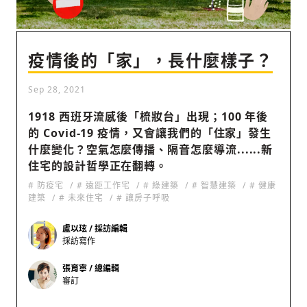
社會
疫情後的「家」，長什麼樣子？
Sep 28, 2021
1918 西班牙流感後「梳妝台」出現；100 年後
的 Covid-19 疫情，又會讓我們的「住家」發生
人文
什麼變化？空氣怎麼傳播、隔音怎麼導流......新
住宅的設計哲學正在翻轉。
# 防疫宅
# 遠距工作宅
# 綠建築
# 智慧建築
# 健康
建築
# 未來住宅
# 讓房子呼吸
盧以玹 / 採訪編輯
採訪寫作
張育寧 / 總編輯
審訂