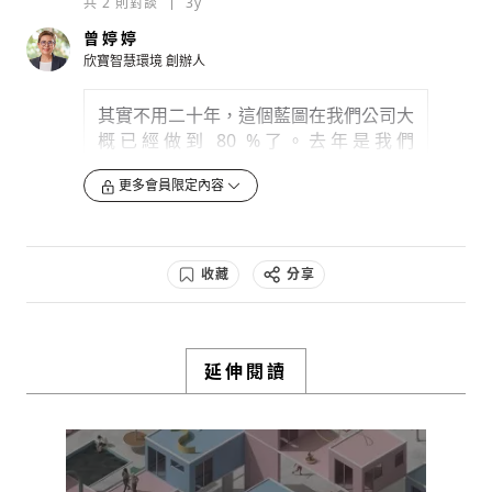
共
2
則對談
3y
低到最少；最後是
健康建築方面
，不管是
0
防疫、空氣品質、甲醛含量...等問題，會
3y
曾婷婷
全部歸到一個專業系統去管理，當指數超
欣寶智慧環境
創辦人
檢舉留言
標時，讓系統丟訊號給消費者通知。最後
可能不用通知，就是結合智慧化後，自動
其實不用二十年，這個藍圖在我們公司大
開窗、開空調、開除濕等。所以未來會走
概已經做到 80 %了。去年是我們
向「精準計算每個空間」...
business model 的的元年，從過去是弄
更多會員限定內容
技術、研究的打底，到現在已經慢慢串起
0
3y
整個藍圖，目前已經做到大數據搜集、住
宅空氣健診報告、未來是要「把空氣模組
檢舉留言
化」、裝修模組化、所有東西模組化，透
收藏
分享
過雲端去計算。有了 SOP 的的運作...
0
3y
延伸閱讀
檢舉留言
就可以解決施工人員嚴重不足的問題。這些我
都希望在兩年內全部做完，而我作為一個執行
長，給下個世代的交接
0
3y