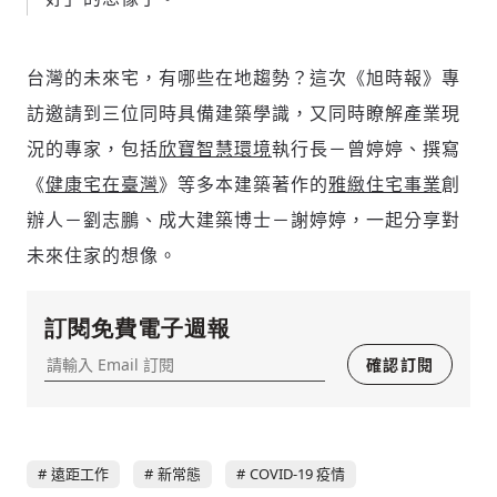
台灣的未來宅，有哪些在地趨勢？這次《旭時報》專
訪邀請到三位同時具備建築學識，又同時瞭解產業現
況的專家，包括
欣寶智慧環境
執行長－曾婷婷、撰寫
《
健康宅在臺灣
》等多本建築著作的
雅緻住宅事業
創
辦人－劉志鵬、成大建築博士－謝婷婷，一起分享對
未來住家的想像。
訂閱免費電子週報
確認訂閱
遠距工作
新常態
COVID-19 疫情