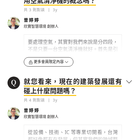
用空氣清淨機的概念嗎？
檢舉留言
化，因為不是長久之計，最終還是要回歸
共
3
則對談
3y
到測量「空氣的質量」，也就是...
曾婷婷
欣寶智慧環境
創辦人
0
3y
檢舉留言
要處理空氣，其實對我們來說是分四段，
不是只要一台空氣清淨機就好。首先是引
進新風，這是台灣絕大多數人都沒有在做
更多會員限定內容
的事，而我相信
全世界的疫情延燒，也是
碰到這個問題
。
就您看來，現在的建築發展還有
因為
過去空氣的換算量，都是站在空調的
角度去計算，而不是站在人呼吸的量去計
碰上什麼問題嗎？
算
。比如在健身房跑步的成人，一小時可
共
4
則對談
3y
能需要 40 立方米的空氣，但一個 5 歲的
小孩，可能就只需要 20 立方米左右，而
曾婷婷
人的胖、瘦、運動量......等，這些都是需
欣寶智慧環境
創辦人
要去被計算的，再配合空間、地點等外在
條件，可說是需要很精準的計算。簡單來
從設備、技術、IC 等專業切開看，台灣
說...
都好像都有在發展，但其實我們的跨域整