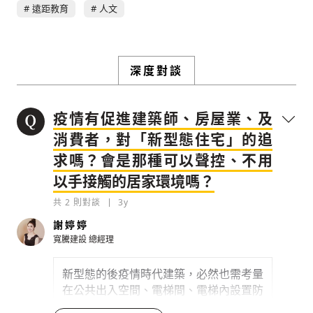
遠距教育
人文
深度對談
疫情有促進建築師、房屋業、及
消費者，對「新型態住宅」的追
求嗎？會是那種可以聲控、不用
以手接觸的居家環境嗎？
共
2
則對談
3y
謝婷婷
寬騰建設
總經理
新型態的後疫情時代建築，必然也需考量
在公共出入空間、電梯間、電梯內設置防
疫 VUV 空氣光合除菌設備，於人回家、