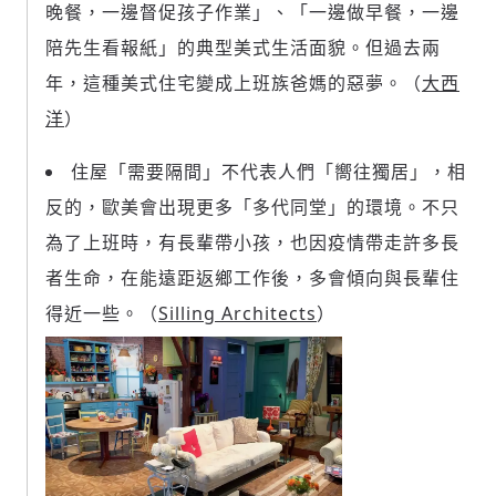
晚餐，一邊督促孩子作業」、「一邊做早餐，一邊
陪先生看報紙」的典型美式生活面貌。但過去兩
年，這種美式住宅變成上班族爸媽的惡夢。（
大西
洋
）
住屋「需要隔間」不代表人們「嚮往獨居」，相
反的，歐美會出現更多「多代同堂」的環境。不只
為了上班時，有長輩帶小孩，也因疫情帶走許多長
者生命，在能遠距返鄉工作後，多會傾向與長輩住
新增回應
得近一些。（
Silling Architects
）
參與深度對談的交流原則：
運用段落闡述想法：表達觀點清楚結構，讓
多元領域交流更有脈絡化
討論聚焦議題本身：尊重不同角度的內容、