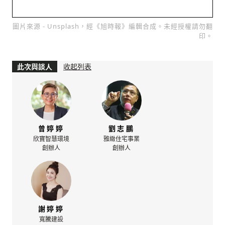
圖片來源 - Unsplash，經《旭時報》編輯合成。未經授權請勿翻
印。
此次與談人
收起列表
曾婷婷
劉志鵬
欣寶智慧環境
雅緻住宅事業
創辦人
創辦人
謝婷婷
寬騰建設