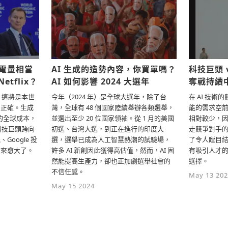
科技巨頭 v
耗電量相當
AI 生成的造勢內容，你買單嗎？
奪戰持續
etflix？
AI 如何影響 2024 大選年
在 AI 技
，這將是本世
今年（2024 年）是全球大選年，除了台
能的需求空前
治正確。生成
灣，全球有 48 個國家陸續舉辦各類選舉，
相對較少，
道的全球成本，
並選出至少 20 位國家領袖。從 1 月的美國
走競爭對手
科技巨頭跨向
初選、台灣大選，到正在進行的印度大
了令人瞠目
oogle 投
選，選舉已成為人工智慧熱潮的試驗場，
有吸引人才的
愈來愈大了。
許多 AI 新創因此獲得高估值，然而，AI 固
選擇。
然能提高生產力，卻也正加劇選舉社會的
不信任感。
May 13 202
May 15 2024