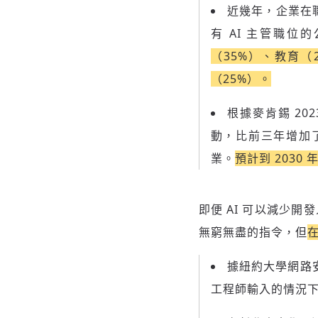
近幾年，企業在
有 AI 主管職位的
（35%）、教育（
（25%）。
根據麥肯錫 202
動，比前三年增加
業。
預計到 203
即便 AI 可以減少
無窮無盡的指令，但
據紐約大學網路安
工程師輸入的情況下產