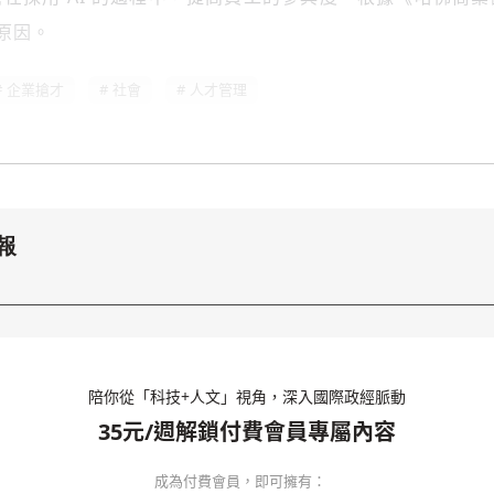
的原因。
企業搶才
社會
人才管理
報
陪你從「科技+人文」視角，深入國際政經脈動
35元/週解鎖付費會員專屬內容
成為付費會員，即可擁有：