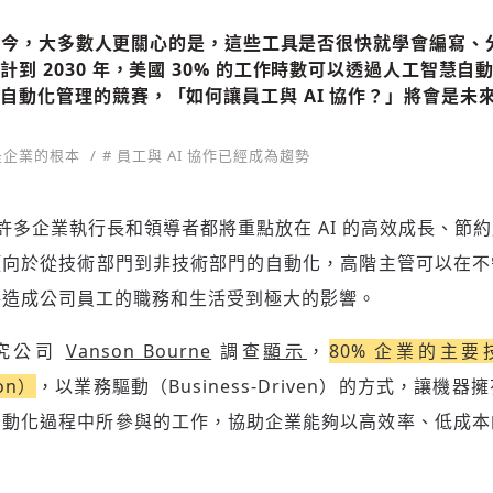
 出現至今，大多數人更關心的是，這些工具是否很快就學會編寫
到 2030 年，美國 30% 的工作時數可以透過人工智慧
自動化管理的競賽，「如何讓員工與 AI 協作？」將會是未
才是企業的根本
# 員工與 AI 協作已經成為趨勢
步，許多企業執行長和領導者都將重點放在 AI 的高效成長、節
傾向於從技術部門到非技術部門的自動化，高階主管可以在不
將造成公司員工的職務和生活受到極大的影響。
究公司
Vanson Bourne
調查
顯示
，
80% 企業的主
ion）
，以業務驅動（Business-Driven）的方式，讓機
自動化過程中所參與的工作，協助企業能夠以高效率、低成本