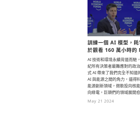
訓練一個 AI 模型，
於觀看 160 萬小時的 N
AI 技術和環境永續背道而馳
紀所有決策者最難應對的政
式 AI 帶來了我們完全不知
AI 與能源之間的角力，逼得
能源創新領域，微軟投向核能、G
向綠電，巨頭們的領域展開
May 21 2024