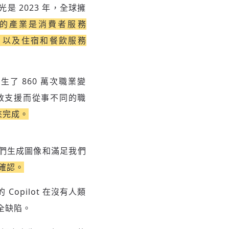
光是 2023 年，全球擁
快的產業是消費者服務
） 以及住宿和餐飲服務
發生了 860 萬次職業變
政支援而從事不同的職
來完成。
我們生成圖像和滿足我們
確認。
Copilot 在沒有人類
安全缺陷。