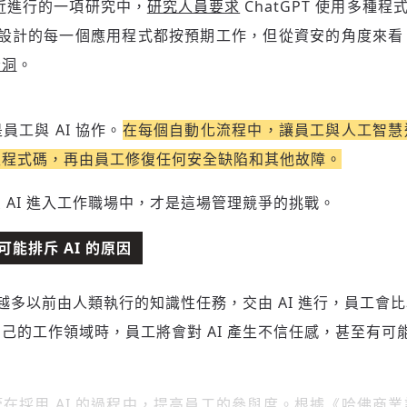
您確定要花費 NT49 元
近進行的一項研究中，
研究人員要求
ChatGPT 使用多種程
✓ 全站深度分析報導文章
將此文章以禮物的形式送給朋友嗎
近期曾送禮給下列會員
✓ 會員專屬 8 折活動報名優惠
留言文字開放授權
留言文字開放引用
I 設計的每一個應用程式都按預期工作，但從資安的角度來
留言連結
漏洞
。
歡迎您加入《旭時報》
可送禮額度：
0
|
每月 1 號更新可送禮次數
立即成為付費會員
掌握國際政經脈動
再想一下
確定購買
參與下一波全球科技革命
已經是付費會員？
登入繼續閱讀
發送禮物
驗證
工與 AI 協作。
在每個自動化流程中，讓員工與人工智慧
生程式碼，再由員工修復任何安全缺陷和其他故障。
 AI 進入工作職場中，才是這場管理競爭的挑戰。
能排斥 AI 的原因
越來越多以前由人類執行的知識性任務，交由 AI 進行，員工會
己的工作領域時，員工將會對 AI 產生不信任感，甚至有可能會
存為草稿
提交
規則說明
在採用 AI 的過程中，提高員工的參與度。根據《哈佛商業