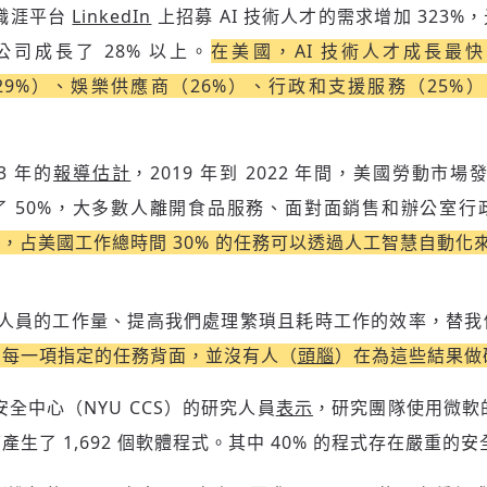
職涯平台
LinkedIn
上招募 AI 技術人才的需求增加 323%，
公司成長了 28% 以上。
在美國，AI 技術人才成長最
29%）、娛樂供應商（26%）、行政和支援服務（25%
新增回應
3 年的
報導估計
，2019 年到 2022 年間，美國勞動市場
了 50%，大多數人離開食品服務、面對面銷售和辦公室行
參與深度對談的交流原則：
0 年，占美國工作總時間 30% 的任務可以透過人工智慧自動化
運用段落闡述想法：表達觀點清楚結構，讓多元領域交流更有脈絡化
討論聚焦議題本身：尊重不同角度的內容、觀點，以及言論
避免不理性的用詞：不因個人主觀感受不同，而使用情緒性攻擊字眼
開發人員的工作量、提高我們處理繁瑣且耗時工作的效率，替
禁止歧視性的言論：不對他人種族、宗教、性別等身份，發表歧視言
論
在每一項指定的任務背面，並沒有人（
頭腦
）在為這些結果做
登入或註冊
輸入 Email 驗證碼
將此文章當作禮物
反對任何型式騷擾：杜絕包含但不限於恐嚇、髒話、威脅、性暗示等
陪你從「科技+人文」視角，深入國際政經脈動
分享
文字
全中心（NYU CCS）的研究人員
表示
，研究團隊使用微軟的 
將此文章當作禮物
邀請會員
35元/週解鎖付費會員專屬內容
請輸入發送到
的驗證碼
生了 1,692 個軟體程式。其中 40% 的程式存在嚴重的
(十分鐘內有效)
選擇留言文字給平台的使用範疇（皆註記來源）：
成為付費會員，即可擁有：