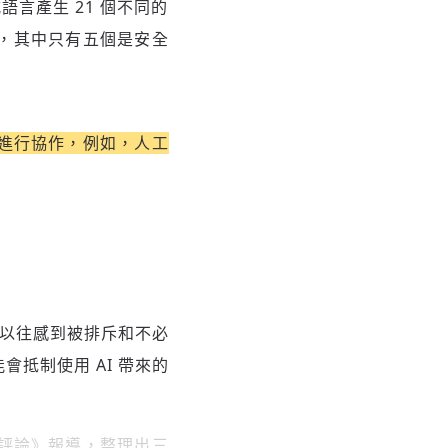
式語言產生 21 個不同的
看，其中只有五個是安全
進行協作，例如，人工
比以往感到被排斥和不必
抵制使用 AI 帶來的
評論》
報導
，整理出三