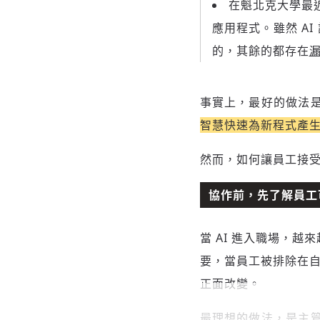
在魁北克大學最
應用程式。雖然 A
的，其餘的都存在
事實上，最好的做法是員
智慧快速為新程式產
然而，如何讓員工接受
協作前，先了解員工可
當 AI 進入職場，
要，當員工被排除在自
正面改變。
最理想的做法，是主管