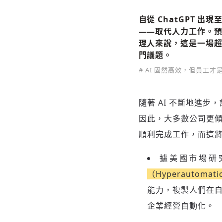
自從 ChatGPT
——取代人力工作。預計
理人來說，這是一場超
門議題。
# AI 固然高效，但員工
隨著 AI 不斷地進
因此，大多數公司更
順利完成工作，而這
據美國市場研
（Hyperautomat
能力，複製人們在
企業經營自動化。