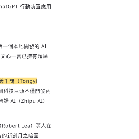
hatGPT 行動裝置應用
一個本地開發的 AI
，文心一言已擁有超過
問（Tongyi
國科技巨頭不僅開發內
智譜 AI（Zhipu AI）
bert Lea）等人在
持的新創月之暗面