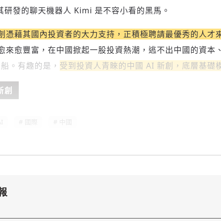
），其研發的聊天機器人 Kimi 是不容小看的黑馬。
 新創憑藉其國內投資者的大力支持，正積極聘請最優秀的人才來開
名單愈來愈豐富，在中國掀起一股投資熱潮，逃不出中國的資本、
上船。有趣的是，
受到投資人青睞的中國 AI 新創，底層基
新創
存為草稿
提交
規則說明
I
國際
中國
報