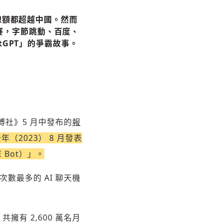
總額都超越中國。然而
收藏
霸賽，字節跳動、百度、
GPT」的爭霸故事。
分享
博社》5 月中發布的
報
（2023） 8 月發表
 Bot）」。
次數最多的 AI 聊天機
擁有 2,600 萬名月