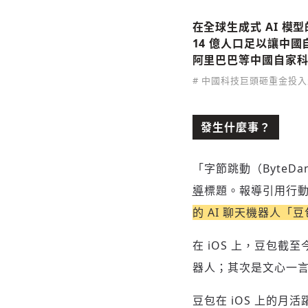
在全球生成式 AI 
14 億人口足以讓中國
阿里巴巴等中國自家科
# 中國科技巨頭砸重金投入
發生什麼事？
「字節跳動（ByteD
導
標題。報導引用行動應
的 AI 聊天機器人「
在 iOS 上，豆包截至
器人；其次是文心一言，
豆包在 iOS 上的月活