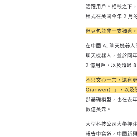
活躍用戶。相較之下，根據
程式在美國今年 2 月的
但豆包並非一支獨秀
在中國 AI 聊天機器
聊天機器人，並於同年
2 億用戶，以及超過 8
不只文心一言，還有更
Qianwen）」，以
部基礎模型，也在去年 
數億美元。
大型科技公司大舉押注 
報告
中寫道，中國新興