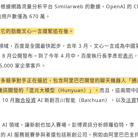
網路流量分析平台 Similarweb 的數據，OpenAI 的 C
參與深度對談的交流原則：
用戶數僅為 670 萬。
運用段落闡述想法：表達觀點清楚結構，讓多元領域交流更有脈絡化
討論聚焦議題本身：尊重不同角度的內容、觀點，以及言論
，它的勁敵文心一言還緊追在後。
避免不理性的用詞：不因個人主觀感受不同，而使用情緒性攻擊字眼
禁止歧視性的言論：不對他人種族、宗教、性別等身份，發表歧視言
人領域，百度是全國最快起步，去年 3 月，文心一言成為中國第
論
登入或註冊
輸入 Email 驗證碼
將此文章當作禮物
 8 月公開發布。到了今年 4 月中，百度執行長李彥宏
表示
反對任何型式騷擾：杜絕包含但不限於恐嚇、髒話、威脅、性暗示等
陪你從「科技+人文」視角，深入國際政經脈動
分享
文字
5,000 家企業客戶。
將此文章當作禮物
邀請會員
35元/週解鎖付費會員專屬內容
請輸入發送到
的驗證碼
多競爭對手正在逼近，包含阿里巴巴開發的聊天機器人「通義千
(十分鐘內有效)
選擇留言文字給平台的使用範疇（皆註記來源）：
成為付費會員，即可擁有：
您確定要花費 NT49 元
及騰訊開發的「混元大模型（Hunyuan）」。
而且，這兩間中
✓ 全站深度分析報導文章
將此文章以禮物的形式送給朋友嗎
近期曾送禮給下列會員
✓ 會員專屬 8 折活動報名優惠
留言文字開放授權
留言文字開放引用
10 月
聯合投資
AI 新創百川智能（Baichuan），以及
注資
留言連結
歡迎您加入《旭時報》
可送禮額度：
0
|
每月 1 號更新可送禮次數
立即成為付費會員
掌握國際政經脈動
再想一下
確定購買
AI 領域，讓新創也加入賽場。彭博資訊分析師羅伯特・李（Ro
參與下一波全球科技革命
已經是付費會員？
登入繼續閱讀
發送禮物
驗證
的 AI 服務競賽參與者還包括新創公司，例如由阿里巴巴支