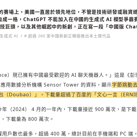
模型的賽場上，美國一直居於領先地位，不管是技術研發或融資
自成一格，ChatGPT 不能加入在中國的生成式 AI 模型爭
技巨頭，以及其他崛起中的新創，正在寫一段「中國版 Chat
生成式 AI
# 超過 260 家中國新創正積極推出本土替代品
ance）現已擁有中國最受歡迎的 AI 聊天機器人。」這是《彭
用數據分析機構 Sensor Tower 的資料，顯示
字節跳動去年
豆包（Doubao）」，下載量超過了百度的「文心一言（ERNIE
今年（2024） 4 月的一年內，下載量接近 900 萬次，是下載
下載量為 800 萬次。
新增回應
躍用戶數也最多，超過 400 萬，總計目前在手機端和 PC 端，共