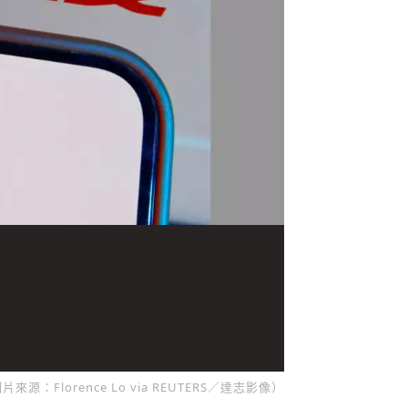
lorence Lo via REUTERS／達志影像）