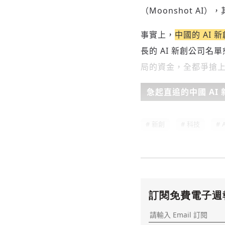
（Moonshot AI
事實上，
中國的 AI
長的 AI 新創公司
局的資金，全都爭搶
急起直追的中國 AI 
新創
科技
A
訂閱免費電子週