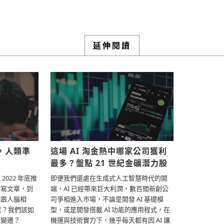
延伸閱讀
」，人類準
這場 AI 淘金熱中哪家公司獲利
最多？盤點 21 世紀金礦潛力股
2022 年底推
即便我們還處在生成式人工智慧時代的開
、寫文章，到
端，AI 已經帶來巨大利潤，數百間新創公
腦跟人腦相
司爭相進入市場，不論是開發 AI 基礎模
度？我們該如
型，或是開發搭載 AI 功能的應用程式，在
性變遷？
機運與技術實力下，幾乎每天都有因 AI 讓