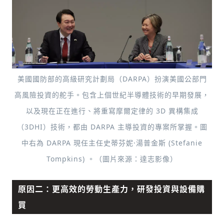
多元領域交流更有脈絡化
討論聚焦議題本身：尊重不同角度的內容、
觀點，以及言論
避免不理性的用詞：不因個人主觀感受不
同，而使用情緒性攻擊字眼
禁止歧視性的言論：不對他人種族、宗教、
性別等身份，發表歧視言論
美國國防部的高級研究計劃局（DARPA）扮演美國公部門
輸入 Email 驗證碼
登入或註冊
將此文章當作禮物
反對任何型式騷擾：杜絕包含但不限於恐
高風險投資的舵手。包含上個世紀半導體技術的早期發展，
陪你從「科技+人文」視角，深入國際政經脈動
嚇、髒話、威脅、性暗示等文字
將此文章當作禮物
分享
邀請會員
以及現在正在進行、將重寫摩爾定律的 3D 異構集成
35元/週解鎖付費會員專屬內容
請輸入發送到
的驗證碼
（3DHI）技術，都由 DARPA 主導投資的專案所掌握。圖
(十分鐘內有效)
選擇留言文字給平台的使用範疇（皆註記
成為付費會員，即可擁有：
中右為 DARPA 現任主任史蒂芬妮·湯普金斯 (Stefanie
您確定要花費 NT49 元
來源）：
✓ 全站深度分析報導文章
將此文章以禮物的形式送給朋友嗎
近期曾送禮給下列會員
✓ 會員專屬 8 折活動報名優惠
Tompkins) 。（圖片來源：達志影像）
留言文字開放授權
留言連結
歡迎您加入《旭時報》
可送禮額度：
0
|
每月 1 號更新可送禮次數
立即成為付費會員
原因二：更高效的勞動生產力，研發投資與設備購
掌握國際政經脈動
再想一下
確定購買
留言文字開放引用
參與下一波全球科技革命
買
已經是付費會員？
登入繼續閱讀
發送禮物
驗證