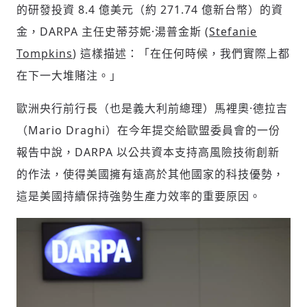
的研發投資 8.4 億美元（約 271.74 億新台幣）的資
金，DARPA 主任史蒂芬妮·湯普金斯 (
Stefanie
Tompkins
) 這樣描述：「在任何時候，我們實際上都
在下一大堆賭注。」
歐洲央行前行長（也是義大利前總理）馬裡奧·德拉吉
（Mario Draghi）在今年提交給歐盟委員會的一份
報告中說，DARPA 以公共資本支持高風險技術創新
的作法，使得美國擁有遠高於其他國家的科技優勢，
這是美國持續保持強勢生產力效率的重要原因。
新增回應
參與深度對談的交流原則：
運用段落闡述想法：表達觀點清楚結構，讓