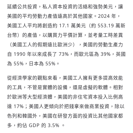
延續公共投資，私人資本投資的活絡和強勢美元，讓
美國的平均勞動力產值遠高於其他國家。2024 年，
美國工人平均將創造約 17.1 萬美元（約 553.19 萬新
台幣）的產值，以購買力平價計算，並考量工時差異
（美國工人的假期遠比歐洲少），美國的勞動生產力
自 1990 年以來成長了 73%，而歐元區為 39%，英國
為 55%，日本為 55%。
從經濟學家的觀點來看，美國工人擁有更多提高效能
存為草稿
提交
規則說明
的工具，不管是實體的設備，還是虛擬的軟體。相對
於歐洲等大型經濟體，美國的非住宅資本投入比例高
達 17%；美國人更傾向於把錢拿來做商業投資，除以
色列和韓國外，美國在研發方面的投資比其他國家都
多，約佔 GDP 的 3.5% 。