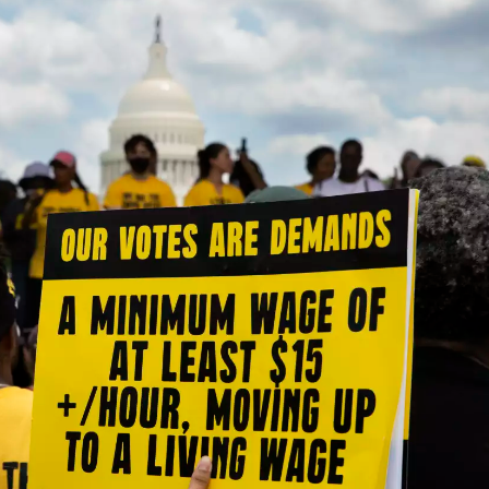
將此文章以禮物的形式送給朋友嗎
近期曾送禮給下列會員
✓ 會員專屬 8 折活動報名優惠
留言文字開放授權
留言文字開放引用
留言連結
歡迎您加入《旭時報》
可送禮額度：
0
|
每月 1 號更新可送禮次數
立即成為付費會員
掌握國際政經脈動
再想一下
確定購買
參與下一波全球科技革命
已經是付費會員？
登入繼續閱讀
發送禮物
驗證
存為草稿
提交
規則說明