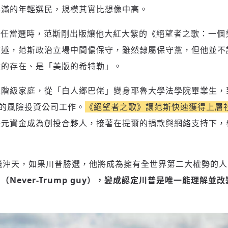
不滿的年輕選民，規模其實比想像中高。
選上一任當選時，范斯剛出版讓他大紅大紫的《絕望者之歌：一
新增回應
描述，范斯政治立場中間偏保守，雖然隸屬保守黨，但他並不
般的存在、是「美版的希特勒」。
參與深度對談的交流原則：
人階級家庭，從「白人鄉巴佬」變身耶魯大學法學院畢業生，
運用段落闡述想法：表達觀點清楚結構，讓多元領域交流更有脈絡化
el）的風險投資公司工作。
《絕望者之歌》讓范斯快速獲得上層
討論聚焦議題本身：尊重不同角度的內容、觀點，以及言論
美元資金成為創投合夥人，接著在提爾的捐款與網絡支持下，
避免不理性的用詞：不因個人主觀感受不同，而使用情緒性攻擊字眼
禁止歧視性的言論：不對他人種族、宗教、性別等身份，發表歧視言
論
登入或註冊
輸入 Email 驗證碼
將此文章當作禮物
一飛沖天，如果川普勝選，他將成為擁有全世界第二大權勢的人
反對任何型式騷擾：杜絕包含但不限於恐嚇、髒話、威脅、性暗示等
陪你從「科技+人文」視角，深入國際政經脈動
分享
文字
Never-Trump guy），變成認定川普是唯一能理解並
將此文章當作禮物
邀請會員
35元/週解鎖付費會員專屬內容
請輸入發送到
的驗證碼
(十分鐘內有效)
選擇留言文字給平台的使用範疇（皆註記來源）：
成為付費會員，即可擁有：
您確定要花費 NT49 元
✓ 全站深度分析報導文章