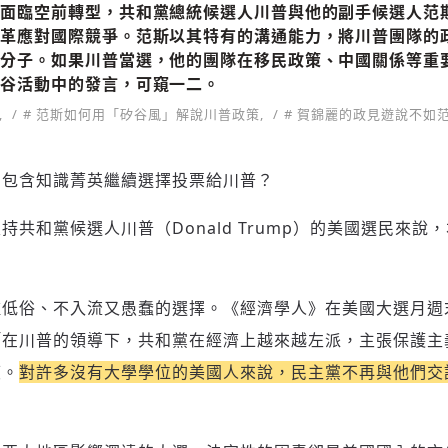
面臨空前轉型，共和黨總統候選人川普與他的副手候選人范斯主
改革應對國際競爭。范斯以其特有的溝通能力，將川普團隊的
識分子。如果川普當選，他的團隊在移民政策、中國關係等重
矽谷活動中的發言，可窺一二。
,
# 范斯如何用「矽谷風」解說川普政策,
# 賀錦麗的政見遊說不如
，包含知識菁英繼續選擇投票給川普？
持共和黨候選人川普（Donald Trump）的美國選民來說
種低俗、不入流又愚蠢的選擇。《經濟學人》在美國大選月週
「在川普的領導下，共和黨在經濟上越來越左派，主張保護主
度。
對許多沒有大學學位的美國人來說，民主黨不再與他們交