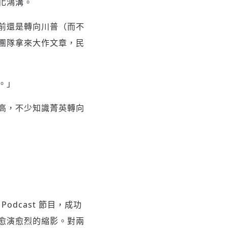
化鴻溝。
前還是轉向川普（而不
團隊拿來大作文章，民
。」
高，不少知識菁英轉向
odcast 節目，成功
愈演愈烈的縮影。對兩