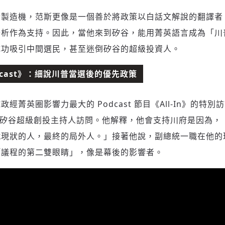
情製造機，范斯更像是一個善於將政策以白話文解說的翻譯者
分析作為支持。因此，當他來到矽谷，能用菁英語言成為「川
成功吸引中間選民，甚至迷倒矽谷的超級投資人。
Podcast》：細說川普當選後的優先政策
菁英圈影響力最大的 Podcast 節目《All-In》的特別訪談
四個矽谷超級創投主持人訪問。他解釋，他會支持川府是因為
戰現狀的人，最終的局外人。」接著他說，副總統一職在他的
「議程的第二雙眼睛」，像是幕後的影響者。