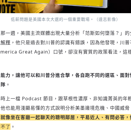
低薪問題是美國本次大選的一個重要戰場。（達志影像）
的那一週，美國主流媒體出現大量分析「范斯如何墮落？」的
斯
解釋
，他只是過去對川普的認識有錯誤，因為他發現，川普
 America Great Again）口號，卻沒有實質的政策看法
達能力，讓他可以和川普分進合擊，各自跑不同的選區、面對
團隊
。
時上一檔 Podcast 節目，跟草根性濃厚、非知識菁英的
，他也能用淺顯易懂的方式說明分析美墨邊境危機、中國威脅
，就像坐在客廳一起聊天的聰明鄰居，平易近人、有問必答，
錯不了
。