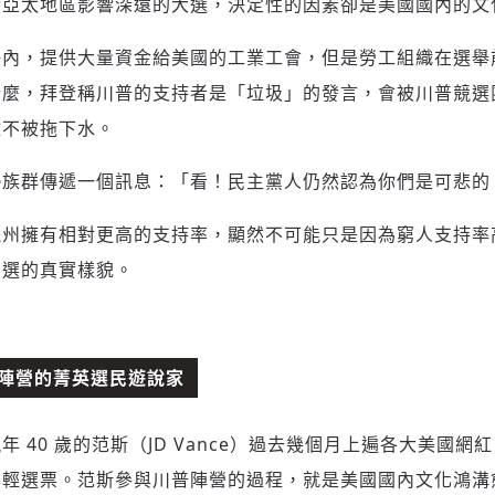
對亞太地區影響深遠的大選，決定性的因素卻是美國國內的文
任內，提供大量資金給美國的工業工會，但是勞工組織在選舉
什麼，拜登稱川普的支持者是「垃圾」的發言，會被川普競選
難不被拖下水。
勢族群傳遞一個訊息：「看！民主黨人仍然認為你們是可悲的
擺州擁有相對更高的支持率，顯然不可能只是因為窮人支持率
大選的真實樣貌。
陣營的菁英選民遊說家
40 歲的范斯（JD Vance）過去幾個月上遍各大美國網紅 P
年輕選票。范斯參與川普陣營的過程，就是美國國內文化鴻溝