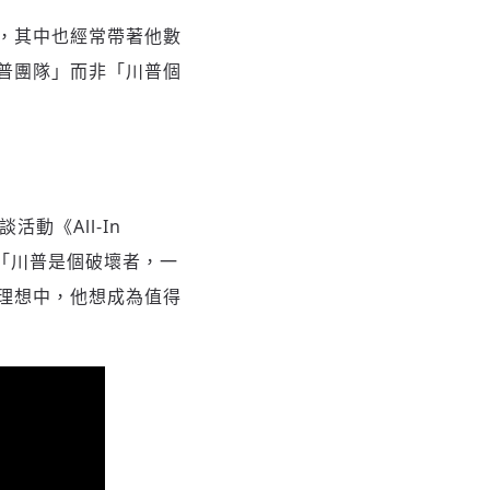
，其中也經常帶著他數
普團隊」而非「川普個
活動《All-In
，「川普是個破壞者，一
理想中，他想成為值得