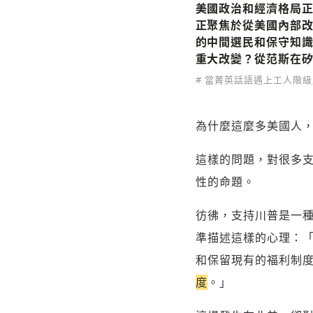
美國政治和經濟格局正
正聚焦於從美國內部
的中間選民和保守知
重大改變？從范斯在
# 當菁英話語遇上工人階級
為什麼這麼多美國人
這樣的問題，對很多支
性的命題。
彷彿，支持川普是一
準描述這樣的心理：
和保留現有的福利制
度
。」