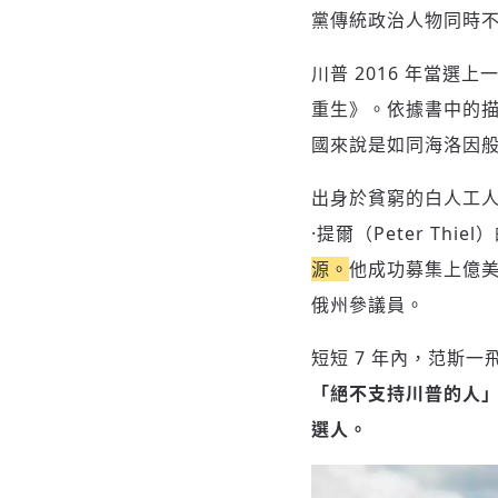
黨傳統政治人物同時
川普 2016 年當
重生》。依據書中的
國來說是如同海洛因
出身於貧窮的白人工
·提爾（Peter Thi
源。
他成功募集上億
俄州參議員。
短短 7 年內，范斯
「絕不支持川普的人」（
選人。