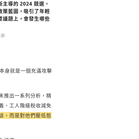
導的 2024 競選，
收藏
政策藍圖，吸引了年輕
要議題上，會發生哪些
分享
范斯
，本身就是一個充滿攻擊
末推出一系列分析，精
義、工人階級稅收減免
談，而是對他們壓低態