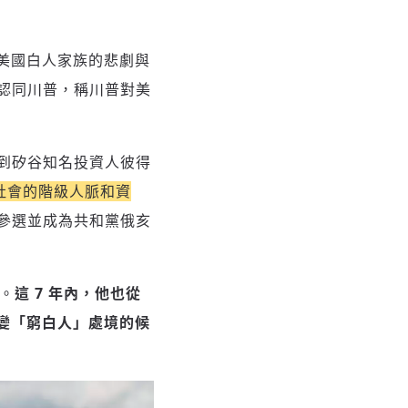
個美國白人家族的悲劇與
認同川普，稱川普對美
到矽谷知名投資人彼得
社會的階級人脈和資
參選並成為共和黨俄亥
。
這 7 年內，他也從
改變「窮白人」處境的候