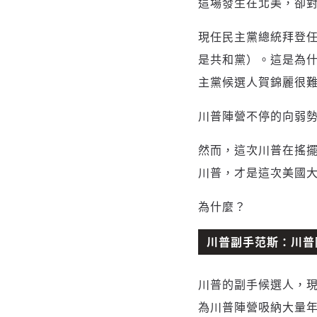
這場發生在北美，卻
現任民主黨總統拜登
是共和黨）。這是為
主黨候選人賀錦麗很
川普陣營不停的向弱
然而，這次川普在搖
川普，才是這次美國
為什麼？
川普副手范斯：川普
川普的副手候選人，現年 
為川普陣營吸納大量