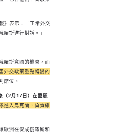
街日報》表示：「正常外交
俄羅斯進行對話。」
俄羅斯意圖的機會，而
國外交政策重點轉變的
判席位。
急（2月17日）在愛麗
隊進入烏克蘭，負責維
讓
歐洲在促成俄羅斯和