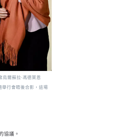
主席烏爾蘇拉·馮德萊恩
全問題舉行會晤後合影，這場
的協議。