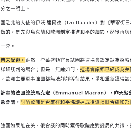
五分之一領土。
駐北約大使的伊沃·達爾德（Ivo Daalder）對《華爾
新增回應
該做的，是先與烏克蘭和歐洲制定推進和平的細節，然後再與
這一套。
參與深度對談的交流原則：
蘭皆未受邀，
雖然一些華盛頓官員試圖將這場會談定調為探索
運用段落闡述想法：表達觀點清楚結構，讓多元領域交流更有脈絡化
討論聚焦議題本身：尊重不同角度的內容、觀點，以及言論
行詳細談判的場合；但是，無論如何，
這場會議都已經成為美
避免不理性的用詞：不因個人主觀感受不同，而使用情緒性攻擊字眼
下，歐洲主要軍事強國都無法靜靜等待結果，爭相重新獲得談
禁止歧視性的言論：不對他人種族、宗教、性別等身份，發表歧視言
論
登入或註冊
輸入 Email 驗證碼
畫的法國總統馬克宏（Emmanuel Macron），昨天緊
將此文章當作禮物
反對任何型式騷擾：杜絕包含但不限於恐嚇、髒話、威脅、性暗示等
陪你從「科技+人文」視角，深入國際政經脈動
緊急會議，
討論歐洲是否應在和平協議達成後派遣聯合維和部
分享
文字
將此文章當作禮物
邀請會員
35元/週解鎖付費會員專屬內容
請輸入發送到
的驗證碼
(十分鐘內有效)
選擇留言文字給平台的使用範疇（皆註記來源）：
成為付費會員，即可擁有：
您確定要花費 NT49 元
事強國如果能在美、俄會談的同時獲得歐陸應對變局的共識，
✓ 全站深度分析報導文章