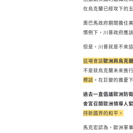
在烏克蘭已經攻下的
奧巴馬政府期間擔任美國
慣例下，川普政府應
但是，川普就是不來
這場會談
歐洲與烏克
不是就烏克蘭未來進
標誌
。在巨變的擔憂
過去一直倡議歐洲防衛計
舍宮召開歐洲領導人
持新國界的和平。
馬克宏認為，歐洲軍