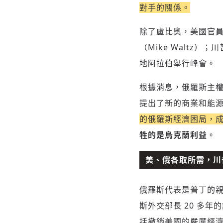
對手的關係。
除了盧比奧，美國官員還
（Mike Walt
地阿拉伯舉行峰會。
根據消息，俄羅斯主權財
提出了新的商業和能
的俄羅斯經濟困局，
牲的是烏克蘭利益
。
美、俄各取所需，川
俄羅斯代表是普丁的親密
斯外交部長 20 多年
括撤銷美國的嚴厲經