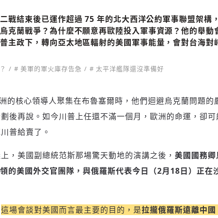
二戰結束後已運作超過 75 年的北大西洋公約軍事聯盟架構
決烏克蘭戰爭？為什麼不願意再歐陸投入軍事資源？他的舉動
川普主政下，轉向亞太地區輻射的美國軍事能量，會對台海對
？
# 美軍的軍火庫存告急
# 太平洋艦隊還沒準備好
群歐洲的核心領導人聚集在布魯塞爾時，他們迴避烏克蘭問題的
計劃後再說。如今川普上任還不滿一個月，歐洲的命運，卻可
統川普給賣了。
議上，美國副總統范斯那場驚天動地的演講之後，
美國國務卿
o ）帶領的美國外交官團隊，與俄羅斯代表今日（2月18日）正
，
這場會談對美國而言最主要的目的，是
拉攏俄羅斯遠離中國