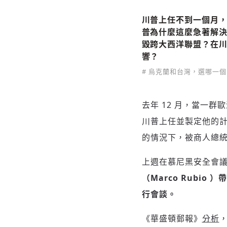
川普上任不到一個月，
普為什麼這麼急著解
毀跨大西洋聯盟？在
響？
# 烏克蘭和台灣，選哪一個
去年 12 月，當一
川普上任並製定他的
的情況下，被商人總
上週在慕尼黑安全會
（Marco Rubi
行會談。
《華盛頓郵報》
分析