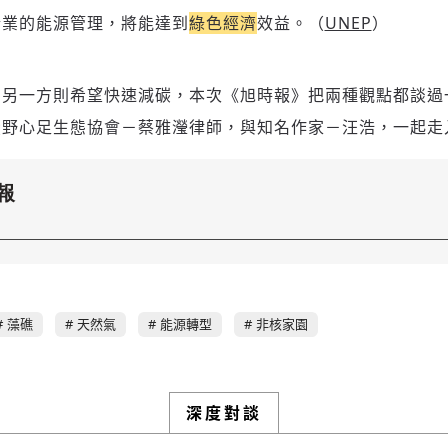
企業的能源管理，將能達到
綠色經濟
效益。（
UNEP
）
，另一方則希望快速減碳，本次《旭時報》把兩種觀點都談過
蠻野心足生態協會－蔡雅瀅律師，與知名作家－汪浩，一起走
報
藻礁
天然氣
能源轉型
非核家園
深度對談