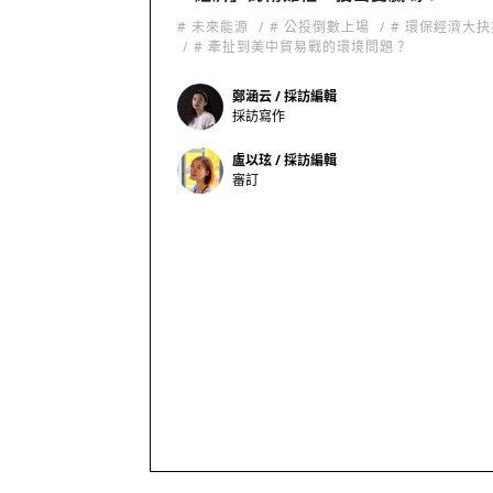
# 未來能源
# 公投倒數上場
# 環保經濟大
# 牽扯到美中貿易戰的環境問題？
鄭涵云 / 採訪編輯
採訪寫作
盧以玹 / 採訪編輯
審訂