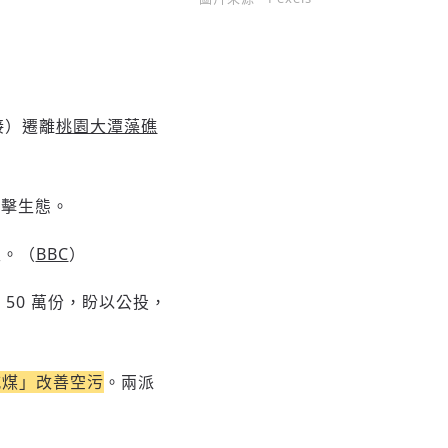
收藏
分享
接）遷離
桃園大潭藻礁
衝擊生態。
性。（
BBC
）
50 萬份，盼以公投，
減煤」改善空污
。兩派