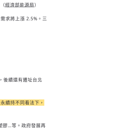
。（
經濟部能源局
）
求將上漲 2.5%。三
關，後續還有遷址台北
對永續持不同看法下，
塑膠…等。政府發展再