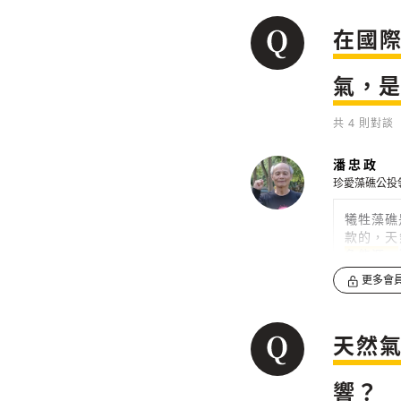
在國
氣，
共
4
則對談
潘忠政
珍愛藻礁公投
犧牲藻礁
款的，天
色能源。
更多會
0
天然
響？