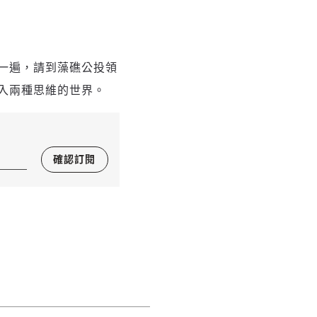
一遍，請到藻礁公投領
入兩種思維的世界。
確認訂閱