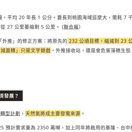
，平均 20 年長 1 公分。要長到桃園海域這麼大，需耗 7
新增回應
27 公里萎縮剩 5 公里。 (
聯合報
）
「外推」的修正方案：將原先的
232 公頃目標，縮減到 23 
參與深度對談的交流原則：
縮減面積」只是文字遊戲
，
外推接收站，還是會危害藻礁生態
運用段落闡述想法：表達觀點清楚結構，讓多元領域交流更有脈絡化
討論聚焦議題本身：尊重不同角度的內容、觀點，以及言論
避免不理性的用詞：不因個人主觀感受不同，而使用情緒性攻擊字眼
禁止歧視性的言論：不對他人種族、宗教、性別等身份，發表歧視言
論
登入或註冊
輸入 Email 驗證碼
將此文章當作禮物
濟發展？
反對任何型式騷擾：杜絕包含但不限於恐嚇、髒話、威脅、性暗示等
陪你從「科技+人文」視角，深入國際政經脈動
分享
文字
將此文章當作禮物
邀請會員
35元/週解鎖付費會員專屬內容
請輸入發送到
的驗證碼
源轉型計劃
，
天然氣將成主要發電來源
。
(十分鐘內有效)
選擇留言文字給平台的使用範疇（皆註記來源）：
成為付費會員，即可擁有：
您確定要花費 NT49 元
25 預計需求量為 2350 萬噸，加上同年將啟用的基隆、台
✓ 全站深度分析報導文章