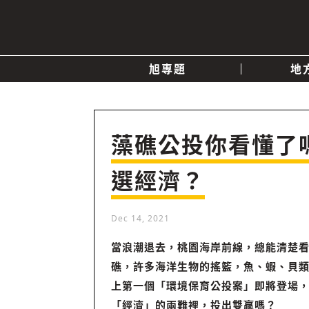
旭專題
地
產業消息
關於我們
追蹤
政治
藻礁公投你看懂了
選經濟？
快速連結
Dec 14, 2021
當浪潮退去，桃園海岸前線，總能清楚
礁，許多海洋生物的搖籃，魚、蝦、貝類..
上第一個「環境保育公投案」即將登場
「經濟」的兩難裡，投出雙贏嗎？