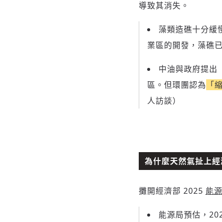
導致其消失。
藻類造礁十分緩慢
業區的開發，藻礁已從 
中油與政府提出
區。但環團認為
「
人訪談）
為什麼天然氣扯上經
攤開經濟部 2025
能
能源局預估，20