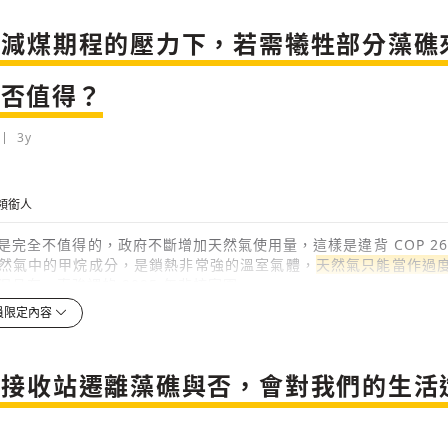
際減煤期程的壓力下，若需犧牲部分藻礁
是否值得？
3y
領銜人
是完全不值得的，政府不斷增加天然氣使用量，這樣是違背 COP 26
然氣中的甲烷成分，是鎖熱非常強的溫室氣體，
天然氣只能當作過
況且在一直強調的 2025 年非核家園 ...
員限定內容
3y
檢舉留言
氣接收站遷離藻礁與否，會對我們的生活