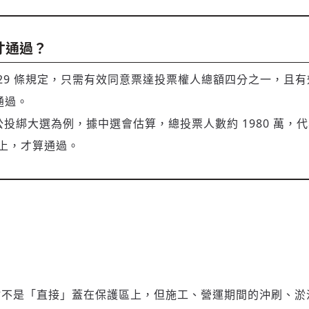
才通過？
 29 條規定，只需有效同意票達投票權人總額四分之一，且
通過。
年的公投綁大選為例，據中選會估算，總投票人數約 1980 萬
票以上，才算通過。
站不是「直接」蓋在保護區上，但施工、營運期間的沖刷、淤