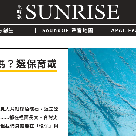
方創生
SoundOF 聲音地圖
APAC Fe
我們
聯絡我們
隱私權政策
使用者條款
經濟
科技
嗎？選保育或
看見大片紅棕色礁石。這是藻
....都在裡面長大。台灣史
，但我們真的能在「環保」與