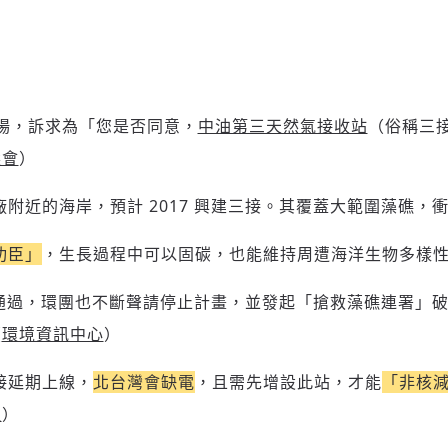
 日上場，訴求為「您是否同意，
中油第三天然氣接收站
（俗稱三
選會
）
附近的海岸，預計 2017 興建三接。其覆蓋大範圍藻礁，
功臣」
，生長過程中可以固碳，也能維持周遭海洋生物多樣
環評通過，環團也不斷聲請停止計畫，並發起「搶救藻礁連署」破 
（
環境資訊中心
）
接延期上線，
北台灣會缺電
，且需先增設此站，才能
「非核
社
）