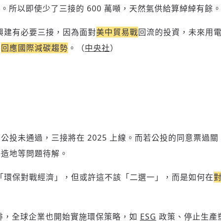
將此文章以禮物的形式送給朋友嗎
近期曾送禮給下列會員
✓ 會員專屬 8 折活動報名優惠
留言文字開放授權
留言文字開放引用
萬噸。所以即使少了三接的 600 萬噸，天然氣供給算綽綽有餘
留言連結
歡迎您加入《旭時報》
可送禮額度：
0
|
每月 1 號更新可送禮次數
興建有必要三接，因為面對
美中貿易戰
回流的投資，未來用電需
立即成為付費會員
掌握國際政經脈動
再想一下
確定購買
為
回應國際減碳趨勢
。（
中央社
）
參與下一波全球科技革命
已經是付費會員？
登入繼續閱讀
發送禮物
驗證
公投未通過，三接將在 2025 上線。而若公投的同意票過
海造地等問題待解。
存為草稿
提交
規則說明
「環保對戰經濟」，但或許這不該「二選一」，而是如何在
。
零碳排，全球企業也開始實施環保策略，如
ESG
政策、停止生產