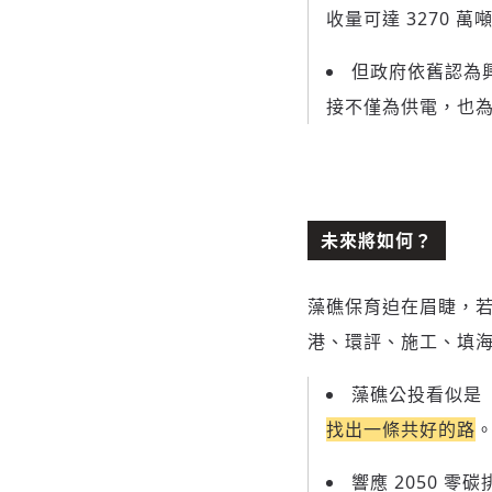
收量可達 3270 
但政府依舊認為
接不僅為供電，也
未來將如何？
藻礁保育迫在眉睫，若
港、環評、施工、填
藻礁公投看似是
找出一條共好的路
響應 2050 