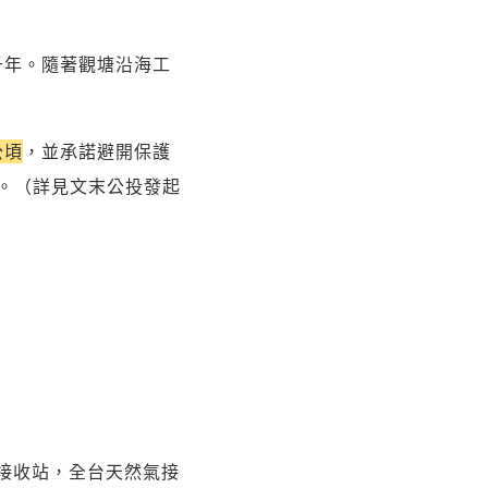
 千年。隨著觀塘沿海工
公頃
，並承諾避開保護
。
（詳見文末公投發起
中接收站，全台天然氣接