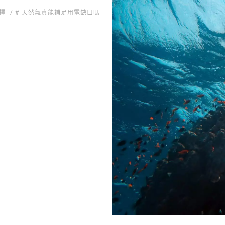
抉擇
# 天然氣真能補足用電缺口嗎