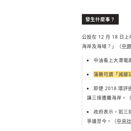
發生什麼事？
公投在 12 月 18
海岸及海域？」（
中
中油看上大潭電廠
藻礁可謂「減碳
即便 2018 
讓三接遷離海岸。
政府表示，若三
爭議至今。（
中央