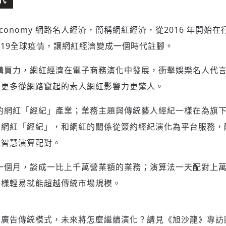
brity Economy 網路名人經濟，簡稱網紅經濟，從2016 年
ID-19全球疫情，讓網紅經濟變成一個時代註腳。
購買力，網紅經濟在電子商務演化中發展，衝擊娛樂名人代
，更多從網路竄起的素人網紅影響力更驚人。
的網紅「經紀」產業；業務主題與傳統藝人經紀一樣在為旗
的網紅「經紀」，和網紅的關係從簽約經紀演化為平台服務，
工智慧演算配對。
一個月，談成一比上千萬營業額的業務；演算法一天配對上
一樣輕易就能超越傳統市場規模。
言廣告傳統模式，未來將怎麼繼續演化？請見《旭沙龍》專訪