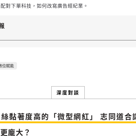
告配對下單科技，如何改寫廣告經紀業。
新增回應
報
參與深度對談的交流原則：
運用段落闡述想法：表達觀點清楚結構，讓多元領域交流更有脈絡化
討論聚焦議題本身：尊重不同角度的內容、觀點，以及言論
數位賦能
避免不理性的用詞：不因個人主觀感受不同，而使用情緒性攻擊字眼
禁止歧視性的言論：不對他人種族、宗教、性別等身份，發表歧視言
論
登入或註冊
輸入 Email 驗證碼
將此文章當作禮物
反對任何型式騷擾：杜絕包含但不限於恐嚇、髒話、威脅、性暗示等
陪你從「科技+人文」視角，深入國際政經脈動
深度對談
分享
文字
將此文章當作禮物
邀請會員
35元/週解鎖付費會員專屬內容
請輸入發送到
的驗證碼
(十分鐘內有效)
選擇留言文字給平台的使用範疇（皆註記來源）：
成為付費會員，即可擁有：
粉絲黏著度高的「微型網紅」 志同道合
您確定要花費 NT49 元
✓ 全站深度分析報導文章
將此文章以禮物的形式送給朋友嗎
近期曾送禮給下列會員
✓ 會員專屬 8 折活動報名優惠
留言文字開放授權
留言文字開放引用
力更龐大？