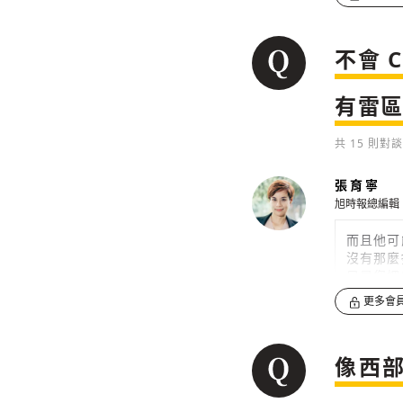
不會 
有雷
共
15
則對談
張育寧
旭時報總編輯
而且他可
沒有那麼
只是您把
更多會
0
像西