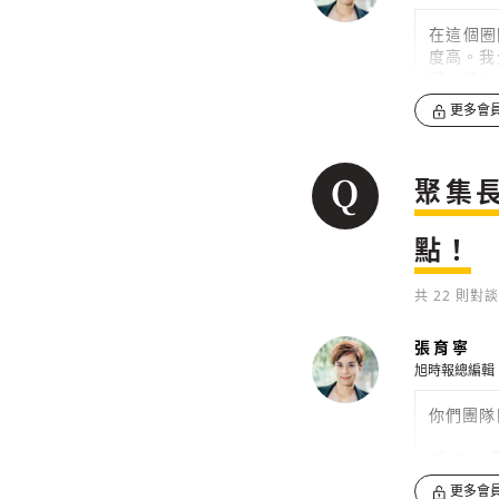
在這個圈
度高。我
體、線上
更多會
0
可是其實
聚集
紅雷達服
點！
0
共
22
則對談
張育寧
旭時報總編輯
你們團隊
0
更多會