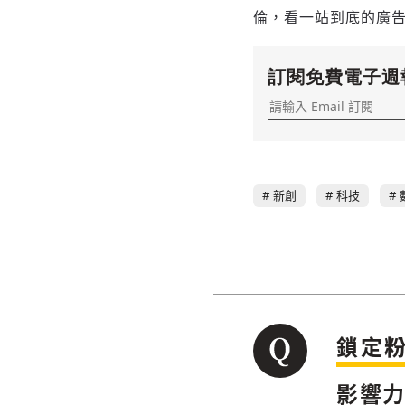
倫，看一站到底的廣
訂閱免費電子週
新創
科技
鎖定
影響