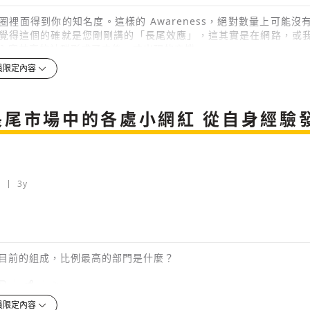
圈裡面得到你的知名度。這樣的 Awareness，絕對數量上可能沒
覺得這個的確就是您剛剛講的「長尾效應」，這其實是在網路，或
內容共享的社群形成了之後，才出現的商機。
員限定內容
3y
檢舉留言
滿多新創公司在做類似的事情，比如說，像之前我們有介紹過的 iKa
長尾市場中的各處小網紅 從自身經驗
務好像也是類似的東西，圈圈科技跟這些服務有什麼樣的不同嗎？
3y
檢舉留言
3y
目前的組成，比例最高的部門是什麼？
3y
員限定內容