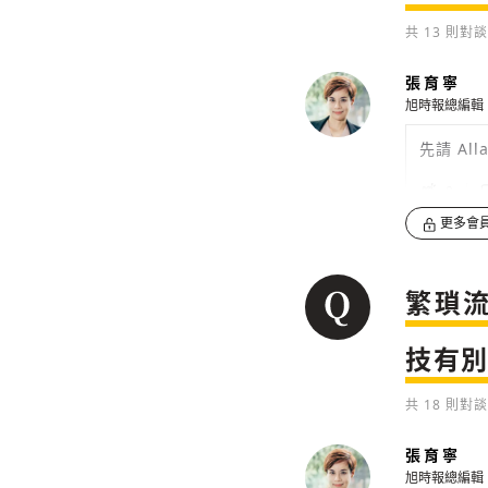
共
13
則對談
張育寧
旭時報總編輯
先請 A
0
更多會
繁瑣
技有
共
18
則對談
張育寧
旭時報總編輯