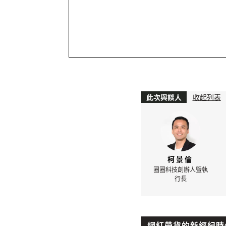
此次與談人
收起列表
柯景倫
圈圈科技創辦人暨執
行長
網紅帶貨的新經紀時