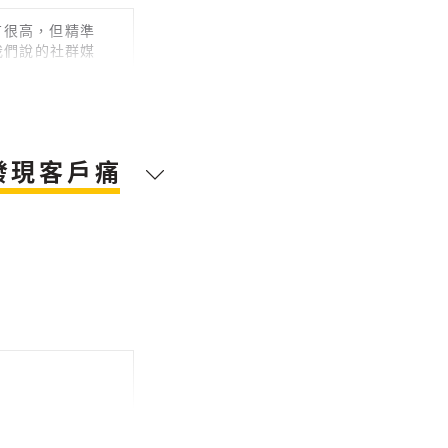
有很高，但精準
我們說的社群媒
la，他們的網
發現客戶痛