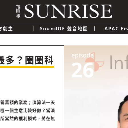
方創生
SoundOF 聲音地圖
APAC Fe
我們
聯絡我們
隱私權政策
使用者條款
經濟
科技
episode
最多？圈圈科
26
萬營業額的業務；演算法一天
，哪一個生意比較好做？當演
理所當然的獲利模式，將在無