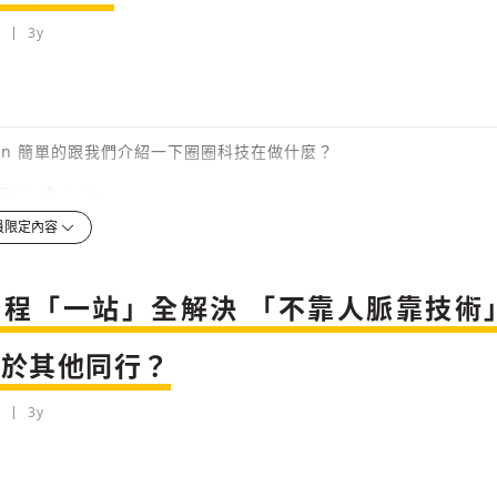
留言連結
歡迎您加入《旭時報》
可送禮額度：
0
|
每月 1 號更新可送禮次數
3y
立即成為付費會員
掌握國際政經脈動
再想一下
確定購買
參與下一波全球科技革命
已經是付費會員？
登入繼續閱讀
發送禮物
驗證
llan 簡單的跟我們介紹一下圈圈科技在做什麼？
3y
員限定內容
檢舉留言
流程「一站」全解決 「不靠人脈靠技術
存為草稿
提交
規則說明
別於其他同行？
3y