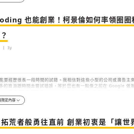
檢舉留言
Coding 也能創業！柯景倫如何率領圈
區？
3y
能要經歷很長一段時間的試錯。我相信對這些小型的公司或廣告主
多的資源跟時間去嘗試錯誤，等於您也有一點像之前在 Google 做
他的場域移到我們現在談的這樣的市場，那您怎麼建立技術團隊？
員限定內容
3y
檢舉留言
部拓荒者般勇往直前 創業初衷是「讓世