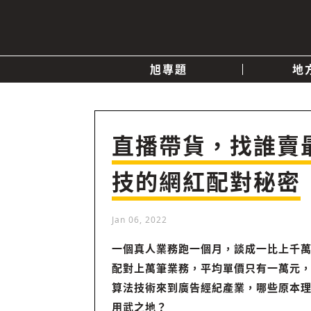
旭專題
地
產業消息
關於我們
追蹤
政治
直播帶貨，找誰賣
技的網紅配對秘密
快速連結
Jan 06, 2022
一個真人業務跑一個月，談成一比上千
配對上萬筆業務，平均單價只有一萬元
算法技術來到廣告經紀產業，哪些原本
用武之地？