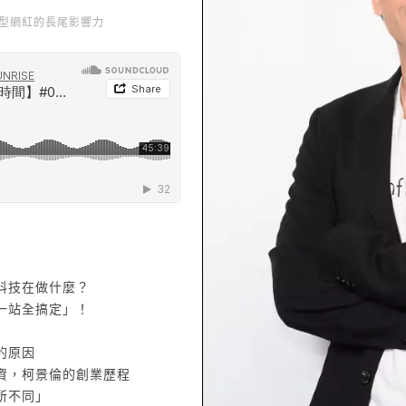
微型網紅的長尾影響力
y！圈圈科技讓微型網紅發揮最大影響力 Ft. 柯景倫
圈科技在做什麼？
「一站全搞定」！
的原因
 投資，柯景倫的創業歷程
所不同」