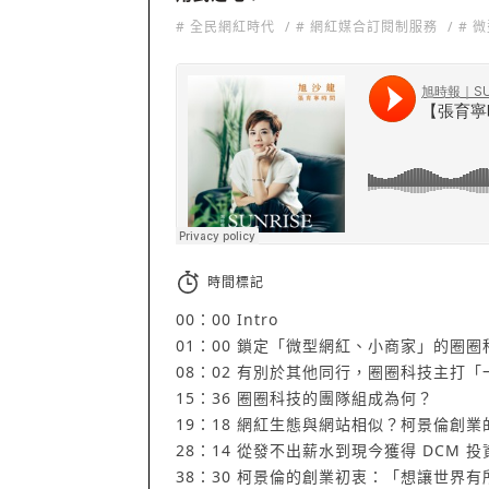
# 全民網紅時代
# 網紅媒合訂閱制服務
# 
旭時報｜SUNRISE
·
【旭沙龍-張育寧時間】#028 搞定行銷So eas
時間標記
00：00 Intro
01：00 鎖定「微型網紅、小商家」的圈
08：02 有別於其他同行，圈圈科技主打
15：36 圈圈科技的團隊組成為何？
19：18 網紅生態與網站相似？柯景倫創業
28：14 從發不出薪水到現今獲得 DCM
38：30 柯景倫的創業初衷：「想讓世界有