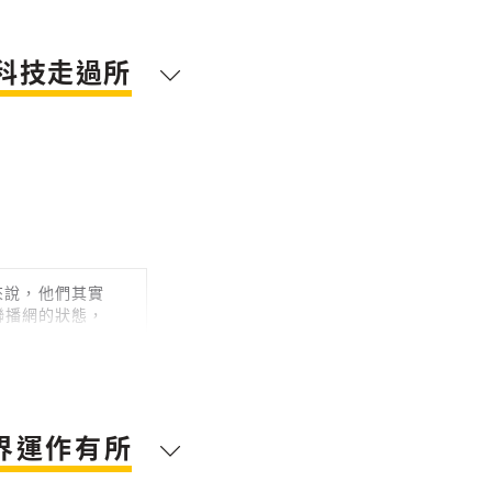
圈科技走過所
來說，他們其實
聯播網的狀態，
界運作有所