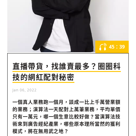
社會
45：39
直播帶貨，找誰賣最多？圈圈科
人文
技的網紅配對秘密
Jan 06, 2022
一個真人業務跑一個月，談成一比上千萬營業額
的業務；演算法一天配對上萬筆業務，平均單價
只有一萬元，哪一個生意比較好做？當演算法技
術來到廣告經紀產業，哪些原本理所當然的獲利
模式，將在無用武之地？