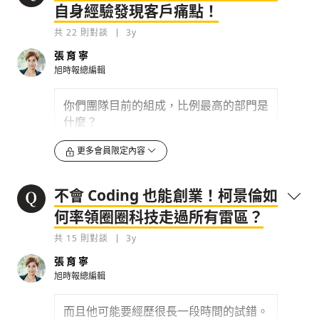
自身經驗發現客戶痛點！
0
3y
共
22
則對談
3y
檢舉留言
可是其實滿多新創公司在做類似的事情，
張育寧
比如說，像之前我們有介紹過的 iKala，
旭時報總編輯
他們的網紅雷達服務好像也是類似的東
西，圈圈科技跟這些服務有什麼樣的不同
你們團隊目前的組成，比例最高的部門是
嗎？
什麼？
0
3y
0
更多會員限定內容
3y
檢舉留言
檢舉留言
不會 Coding 也能創業！柯景倫如
何率領圈圈科技走過所有雷區？
共
15
則對談
3y
張育寧
旭時報總編輯
而且他可能要經歷很長一段時間的試錯。