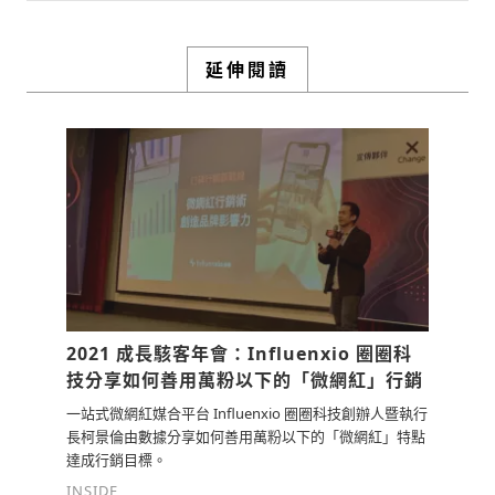
0
3y
檢舉留言
那您們現在在規模上面，因為我知道您們
延伸閱讀
才剛拿到一個 Pre-A輪 的投資，而且是
國際資金，是來自矽谷的 DCM，您可不
可以跟我們講一下，現在公司到哪個階
段？那怎麼樣吸引到 DCM 這樣類型的創
投的投資？
0
3y
檢舉留言
2021 成長駭客年會：Influenxio 圈圈科
技分享如何善用萬粉以下的「微網紅」行銷
一站式微網紅媒合平台 Influenxio 圈圈科技創辦人暨執行
長柯景倫由數據分享如何善用萬粉以下的「微網紅」特點
達成行銷目標。
INSIDE