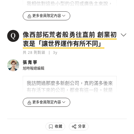
我相信對這些小型的公司或廣告主來說，
他們其實沒有那麼多的資源跟時間去嘗試
更多會員限定內容
錯誤，等於您也有一點像之前在 Google
做聯播網的狀態，只是您把他的場域移到
我們現在談的這樣的市場，那您怎麼建立
像西部拓荒者般勇往直前 創業初
技術團隊？
衷是「讓世界運作有所不同」
0
3y
共
28
則對談
3y
檢舉留言
張育寧
旭時報總編輯
我訪問過那麼多新創公司，真的滿多後來
有存活下來的公司，都會有這一段。就是
在那個快要「死掉」的那一刻，投資就剛
更多會員限定內容
好進來。但是通常只要走過這個階段的公
司，過了那一條谷底，他就慢慢的會穩定
了，因為基本上該試的錯都試過了，市場
上也有一個基礎了。
收藏
分享