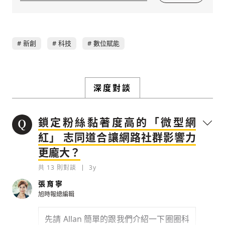
同，而使用情緒性攻擊字眼
禁止歧視性的言論：不對他人種族、宗教、
性別等身份，發表歧視言論
輸入 Email 驗證碼
登入或註冊
將此文章當作禮物
反對任何型式騷擾：杜絕包含但不限於恐
新創
科技
數位賦能
陪你從「科技+人文」視角，深入國際政經脈動
嚇、髒話、威脅、性暗示等文字
將此文章當作禮物
分享
邀請會員
35元/週解鎖付費會員專屬內容
請輸入發送到
的驗證碼
(十分鐘內有效)
選擇留言文字給平台的使用範疇（皆註記
成為付費會員，即可擁有：
深度對談
您確定要花費 NT49 元
來源）：
✓ 全站深度分析報導文章
將此文章以禮物的形式送給朋友嗎
近期曾送禮給下列會員
✓ 會員專屬 8 折活動報名優惠
留言文字開放授權
鎖定粉絲黏著度高的「微型網
留言連結
歡迎您加入《旭時報》
紅」 志同道合讓網路社群影響力
可送禮額度：
0
|
每月 1 號更新可送禮次數
立即成為付費會員
掌握國際政經脈動
再想一下
確定購買
留言文字開放引用
更龐大？
參與下一波全球科技革命
已經是付費會員？
登入繼續閱讀
發送禮物
驗證
共
13
則對談
3y
張育寧
旭時報總編輯
先請 Allan 簡單的跟我們介紹一下圈圈科