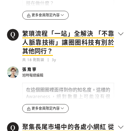
技在做什麼？
0
更多會員限定內容
3y
檢舉留言
繁瑣流程「一站」全解決 「不靠
人脈靠技術」讓圈圈科技有別於
其他同行？
存為草稿
提交
規則說明
共
18
則對談
3y
張育寧
旭時報總編輯
在這個圈圈裡面得到你的知名度。這樣的
Awareness，絕對數量上可能沒有很
高，但精準度高。我覺得這個的確就是您
更多會員限定內容
剛剛講的「長尾效應」，這其實是在網
路，或我們說的社群媒體、線上內容共享
的社群形成了之後，才出現的商機。
聚集長尾市場中的各處小網紅 從