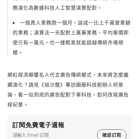
務演化為數據科技人工智慧演算配對。
一個真人業務跑一個月，談成一比上千萬營業額
的業務；演算法一天配對上萬筆業務，平均單價即
使只有一萬元，也一樣輕易就能超越傳統市場規
模。
新增回應
網紅經濟顛覆名人代言廣告傳統模式，未來將怎麼繼
續演化？請見《旭沙龍》專訪圈圈科技創辦人柯景
參與深度對談的交流原則：
倫，看一站到底的廣告配對下單科技，如何改寫廣告
運用段落闡述想法：表達觀點清楚結構，讓
經紀業。
多元領域交流更有脈絡化
討論聚焦議題本身：尊重不同角度的內容、
訂閱免費電子週報
觀點，以及言論
避免不理性的用詞：不因個人主觀感受不
確認訂閱