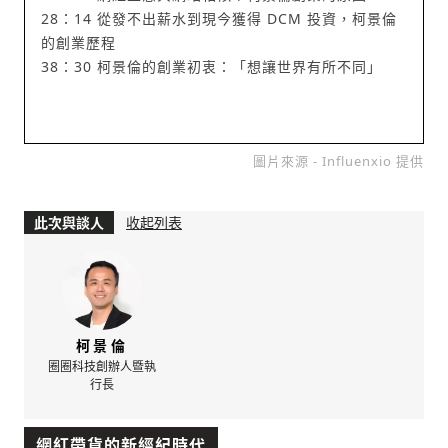
28：14 從發不出薪水到現今獲得 DCM 投資，柯景倫
的創業歷程
38：30 柯景倫的創業初衷：「想讓世界有所不同」
圖片來源 - Influenxio 提供
此次與談人
收起列表
柯景倫
圈圈科技創辦人暨執
行長
網紅帶貨的新經紀時代