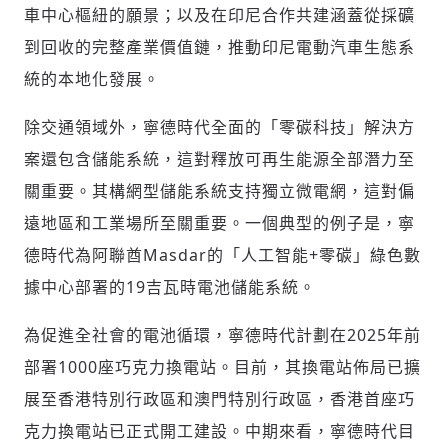
車中心樞紐的願景；以及在印尼合作共建涵蓋從採礦
到回收的完整產業價值鏈，推動印尼電動汽車生態系
統的本地化發展。
除交通領域外，寧德時代全面的「零碳科技」解決方
案還包含儲能系統，這對釋放可再生能源全部潛力至
關重要。其構網型儲能系統支持獨立微電網，這對偏
遠地區和工業場所至關重要。一個典型的例子是，寧
德時代為阿聯酋Masdar的「人工智能+零碳」綠色數
據中心部署的19吉瓦時電池儲能系統。
輸入 Email 驗證碼
登入或註冊
為促進全社會的電池循環，寧德時代計劃在2025年前
請輸入發送到
的驗證碼
部署1000座巧克力換電站。目前，其換電站佈局已擴
(十分鐘內有效)
展至香港特別行政區和澳門特別行政區，香港首座巧
克力換電站已正式開工建設。中期來看，寧德時代目