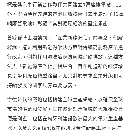
標是與汽車行業合作夥伴共同建立1萬座換電站。此
歡迎您加入《旭時報》
外，寧德時代先進的電池回收技術（去年處理了13萬
掌握國際政經脈動
參與下一波全球科技革命
噸廢舊電池）彰顯了其對循環經濟的堅定承諾。
驗證
曾毓群博士還談到了「產業新能源化」的概念，他解
釋說，這是利用新能源解決方案對傳統高能耗產業進
行改造，例如採用濕法冶煉技術減少碳排放。這種方
法與「新能源產業化」相結合，旨在創造新的經濟增
長引擎和綠色轉型路徑，尤其對於尋求產業升級和可
持續發展的國家具有重要意義。
寧德時代的戰略包括構建全球生產網絡，以確保全球
市場的供應和發展。其在歐洲製造領域的大規模投資
便是例證，包括在匈牙利建設歐洲最大的電池生產基
地，以及與Stellantis在西班牙合作新建工廠。這些