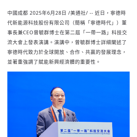
中國成都
2025年6月28日
/美通社/ -- 近日，寧德時
代新能源科技股份有限公司（簡稱「寧德時代」）董
社會
事長兼CEO曾毓群博士在第二屆「一帶一路」科技交
流大會上發表演講。演講中，曾毓群博士詳細闡述了
寧德時代致力於全球開放、合作、共贏的發展理念，
並著重強調了賦能新興經濟體的重要性。
人文