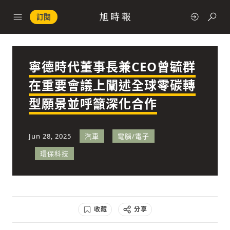
訂閱
寧德時代董事長兼CEO曾毓群
政治
在重要會議上闡述全球零碳轉
型願景並呼籲深化合作
快速連結
經濟
Jun 28, 2025
汽車
電腦/電子
環保科技
科技
收藏
分享