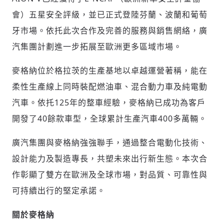
會）五星安全評級，並已正式登陸芬蘭、波蘭和葡萄
牙市場。依托此次合作及完善的服務與銷售網絡，廣
汽集團計劃進一步拓展至歐洲更多區域市場。
麥格納位於格拉茨的生產基地以卓越運營著稱，能在
柔性生產線上同時裝配燃油車、混合動力車及純電動
汽車。依托125年的整車經驗，麥格納已成功為客戶
輸入 Email 驗證碼
登入或註冊
開發了40餘款車型，全球累計生產汽車400多萬輛。
請輸入發送到
的驗證碼
廣汽集團與麥格納強強聯手，通過整合電動化技術、
(十分鐘內有效)
設計能力及製造專長，共塑未來出行新生態。本次合
作彰顯了雙方在歐洲及全球市場，對品質、可靠性與
可持續出行的堅定承諾。
歡迎您加入《旭時報》
掌握國際政經脈動
關於麥格納
參與下一波全球科技革命