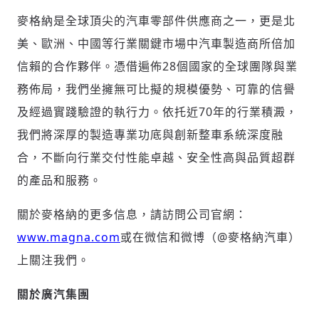
驗證
麥格納是全球頂尖的汽車零部件供應商之一，更是北
美、歐洲、中國等行業關鍵市場中汽車製造商所倍加
信賴的合作夥伴。憑借遍佈28個國家的全球團隊與業
務佈局，我們坐擁無可比擬的規模優勢、可靠的信譽
及經過實踐驗證的執行力。依托近70年的行業積澱，
我們將深厚的製造專業功底與創新整車系統深度融
合，不斷向行業交付性能卓越、安全性高與品質超群
的產品和服務。
關於
麥格納的更多信息
，請訪問公司官網：
www.magna.com
或在微信和微博（@麥格納汽車）
上關注我們。
關於廣汽集團