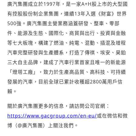
廣汽集團成立於1997年，是一家A+H股上市的大型國
有控股股份制企業集團，連續13年入選《財富》世界
500強。廣汽集團主營業務涵蓋研發、整車、零部
件、能源及生態、國際化、商貿與出行、投資與金融
等七大板塊，構建了燃油、純電、混動、插混及增程
汽車完整研發與生產體系，打造了傳祺、埃安、昊鉑
三大自主品牌，建成了汽車行業首家且唯一的新能源
「燈塔工廠」，致力於生產高品質、高科技、可持續
發展的汽車，目前全球已累計收穫超2800萬用戶信
賴。
關於廣汽集團更多的信息，請訪問公司官網：
https://www.gacgroup.com/en-eu/
或在微信和微
博（@廣汽集團）上關注我們。