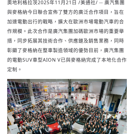
奧地利格拉茨
2025年11月21日
/美通社/ -- 廣汽集團
與麥格納今日聯合宣佈了雙方的廣泛合作項目，旨在
加速電動出行的戰略，擴大在歐洲市場電動汽車的合
社會
作規模。此次合作是廣汽集團加碼歐洲市場的重要舉
措，同步拓展其技術合作、供應鏈及銷售業務，同時
彰顯了麥格納在整車製造領域的優勢目前，廣汽集團
的電動SUV車型AION V已與麥格納完成了本地化合作
人文
定制。