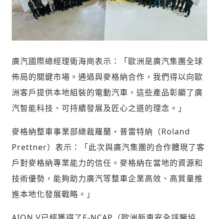
廣汽國際總經理衛海崗表示：「歐洲是廣汽集團全球
佈局的關鍵市場。通過與麥格納合作，我們得以向歐
洲客戶提供本地組裝的電動汽車，這些產品彰顯了廣
汽智能科技、可持續發展及匠心之道的理念。」
麥格納整車事業部總裁羅蘭・普雷特納（Roland
Prettner）表示：「此次與廣汽集團的合作體現了客
戶對麥格納專業能力的信任。麥格納在當地的資源和
技術優勢，能夠助力廣汽等整車企業高效、高質量推
進本地化發展戰略。」
AION V已經獲得了E-NCAP（歐洲新車安全評鑒協