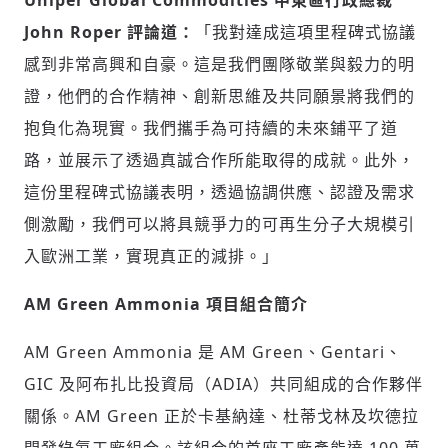
Uniper Global Commodities 中東區行政總裁
John Roper 評論道：
「我對達成這項里程碑式協議
歡迎您加入《旭時報》
感到非常高興和自豪。這是我們團隊敬業與毅力的明
掌握國際政經脈動
參與下一波全球科技革命
證，他們的合作精神、創新思維及共同願景將我們的
驗證
抱負化為現實。我們攜手為可持續的未來鋪平了道
路，並展示了透過真誠合作所能取得的成就。此外，
這份里程碑式協議表明，透過協調供應、認證及需求
側激勵，我們可以將具競爭力的可再生分子大規模引
入歐洲工業，實現真正的減排。」
AM Green Ammonia 項目組合簡介
AM Green Ammonia 是 AM Green、Gentari、
GIC 及阿布扎比投資局（ADIA）共同組成的合作夥伴
關係。AM Green 正於卡基納達、杜蒂戈林及坎德拉