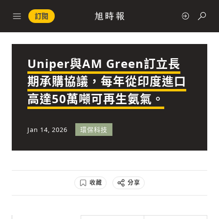
訂閱
Uniper與AM Green訂立長
政治
期承購協議，每年從印度進口
高達50萬噸可再生氨氣。
快速連結
經濟
Jan 14, 2026
環保科技
收藏
分享
科技