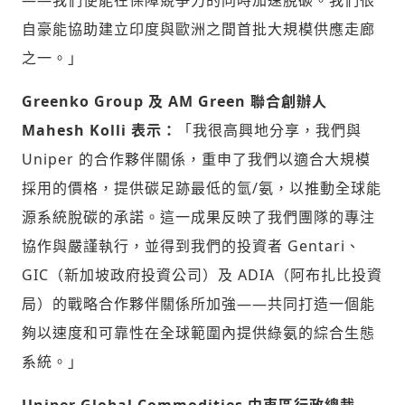
——我們便能在保障競爭力的同時加速脫碳。我們很
自豪能協助建立印度與歐洲之間首批大規模供應走廊
之一。」
Greenko Group 及 AM Green 聯合創辦人
Mahesh Kolli 表示：
「我很高興地分享，我們與
Uniper 的合作夥伴關係，重申了我們以適合大規模
採用的價格，提供碳足跡最低的氫/氨，以推動全球能
源系統脫碳的承諾。這一成果反映了我們團隊的專注
協作與嚴謹執行，並得到我們的投資者 Gentari、
輸入 Email 驗證碼
GIC（新加坡政府投資公司）及 ADIA（阿布扎比投資
登入或註冊
局）的戰略合作夥伴關係所加強——共同打造一個能
夠以速度和可靠性在全球範圍內提供綠氨的綜合生態
請輸入發送到
的驗證碼
(十分鐘內有效)
系統。」