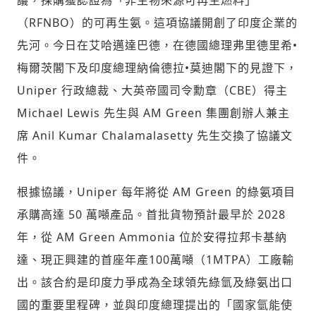
議，採購獲認證為「非生物來源可再生燃料」
（RFNBO）的可再生氨。這項協議開創了印度企業的
先河。今日在艾哈邁達巴德，在德國總理弗里德里希•
梅爾茨閣下及印度總理納倫德拉•莫迪閣下的見證下，
Uniper 行政總裁、大英帝國司令勳章（CBE）得主
Michael Lewis 先生與 AM Green 集團創辦人兼主
席 Anil Kumar Chalamalasetty 先生交換了協議文
件。
根據協議，Uniper 每年將從 AM Green 的綠氨項目
承購高達 50 萬噸產品。首批貨物預計最早於 2028
年，從 AM Green Ammonia 位於安得拉邦卡基納
達、現正興建的首座年產100萬噸（1MTPA）工廠輸
出。該合約是印度力爭成為全球領先綠氫及綠氨出口
國的重要里程碑，並與印度總理提出的「國家氫能使