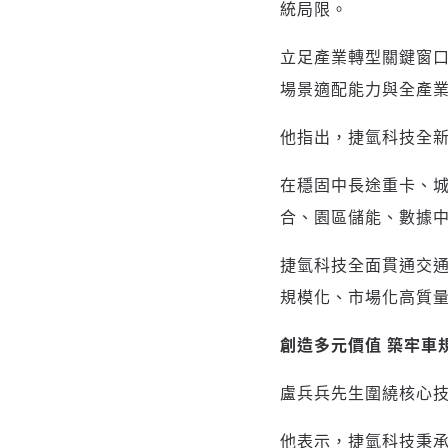
統局限。
立足產業轉型關鍵窗
場景適配能力與全產
他指出，捷氫科技全
在穩固中長途重卡、
合、園區儲能、數據
捷氫科技全面貫通交
規模化、市場化高質
創造多元價值 築牢車
盧兵兵先生圍繞核心
他表示，捷氫科技秉承