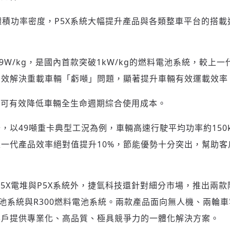
體積功率密度，P5X系統大幅提升產品與各類整車平台的搭
9W/kg，是國內首款突破1kW/kg的燃料電池系統，較上一
有效解決重載車輛「虧噸」問題，顯著提升車輛有效運載效率
時，可有效降低車輛全生命週期綜合使用成本。
，以49噸重卡典型工況為例，車輛高速行駛平均功率約150k
上一代產品效率絕對值提升10%，節能優勢十分突出，幫助
5X電堆與P5X系統外，捷氫科技還針對細分市場，推出兩
電池系統與R300燃料電池系統。兩款產品面向無人機、兩輪
客戶提供專業化、高品質、極具競爭力的一體化解決方案。