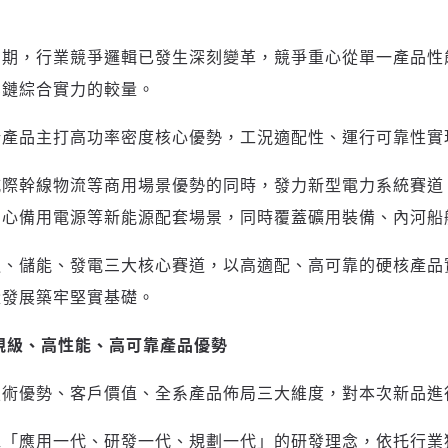
口期，行業競爭邏輯已發生深刻變革，競爭重心從單一產品性
業鏈綜合實力的較量。
新產品主打高功率密度核心優勢，工況適配性、運行可靠性實
城際幹線物流等商用場景優勢的同時，發力新型電力系統賽道
中心備用電源等新能源配套場景，同時覆蓋礦用裝備、內河船
通、儲能、發電三大核心賽道，以高適配、高可靠的硬核產品
量發展築牢堅實基礎。
規級、高性能、高可靠產品優勢
登入或註冊
輸入 Email 驗證碼
技術優勢、客戶價值、全系產品佈局三大維度，對本次新品進
「應用一代、研發一代、規劃一代」的研發理念，依托行業獨