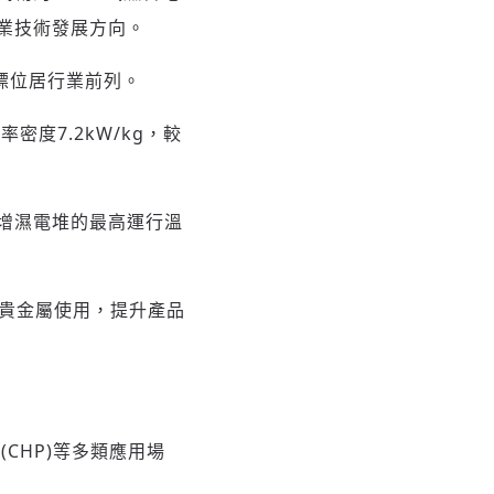
業技術發展方向。
標位居行業前列。
率密度7.2kW/kg，較
自增濕電堆的最高運行溫
減少貴金屬使用，提升產品
CHP)等多類應用場