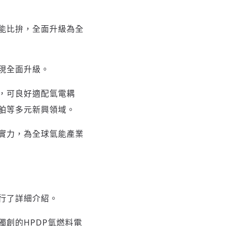
能比拚，全面升級為全
現全面升級。
，可良好適配氫電耦
舶等多元新興領域。
實力，為全球氫能產業
行了詳細介紹。
創的HPDP氫燃料電