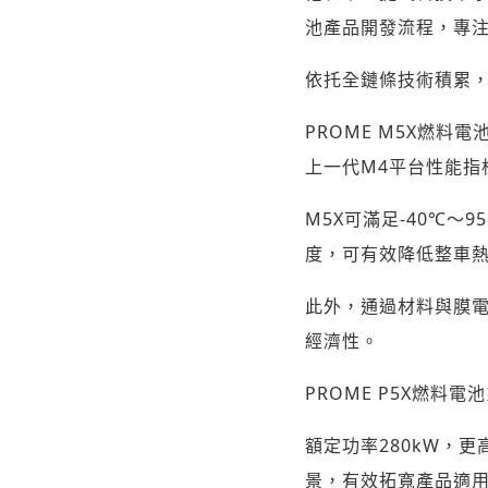
池產品開發流程，專
依托全鏈條技術積累，
PROME M5X燃料電
上一代M4平台性能指
M5X可滿足-40℃
度，可有效降低整車
此外，通過材料與膜電極
經濟性。
PROME P5X燃料
額定功率280kW，
景，有效拓寬產品適