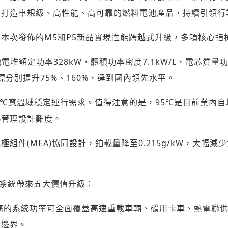
請輸入發送到
的驗證碼
注打造車規級、高性能、高可靠的燃料電池產品，持續引領行
(十分鐘內有效)
本次發佈的M5和P5新品實現性能跨越式升級，多項核心指
池電堆額定功率328kW，體積功率密度7.1kW/L，電芯質量功
歡迎您加入《旭時報》
標分別提升75%、160%，達到國內領先水平。
掌握國際政經脈動
參與下一波全球科技革命
驗證
～95℃寬溫域穩定運行需求。值得注意的是，95℃是目前業內
熱管理設計難度。
組件(MEA)協同設計，鉑載量降至0.215g/kW，大幅
電池系統帶來五大價值升級：
更高的系統功率可全面覆蓋高速重載車輛、礦用卡車、熱電聯供(
用邊界。