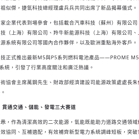
師祖似傑，捷氫科技總經理盧兵兵共同出席了新品揭幕儀式。
多家企業代表到場參會，包括載合汽車科技（蘇州）有限公司
科技（上海）有限公司、羚牛新能源科技（上海）有限公司、
能源系統有限公司等國內合作夥伴，以及歐洲重點海外客戶。
技正式推出最新M5與P5系列燃料電池產品——PROME M
電池系統，引發了行業高度關注和廣泛熱議。
技術協會主席萬鋼先生、財政部經濟建設司能源政策處處長朱
導。
 貫通交通、儲能、發電三大賽道
表示
，作為清潔高效的二次能源，氫能既能助力道路交通領域
高效協同、互補適配，有效補齊新型電力系統調峰短板，突破