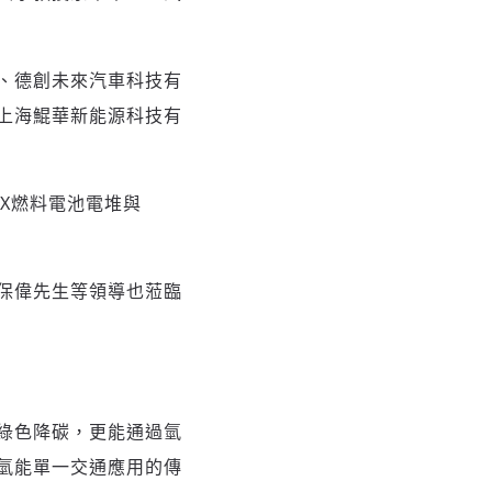
、德創未來汽車科技有
上海鯤華新能源科技有
5X燃料電池電堆與
保偉先生等領導也蒞臨
綠色降碳，更能通過氫
氫能單一交通應用的傳