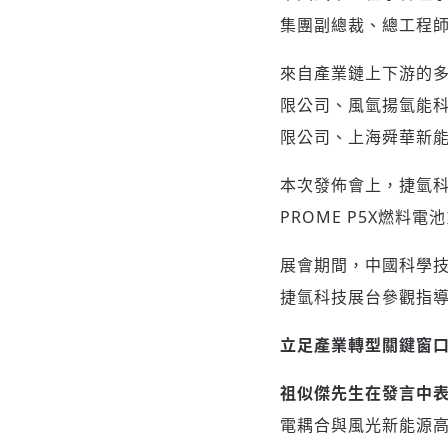
集團副總裁、總工程
來自產業鏈上下游的
限公司、風氫揚氫能
限公司、上海舜華新
本次發佈會上，捷氫科
PROME P5X燃料
展會期間，中國科學
捷氫科技展台參觀指
立足產業轉型關鍵窗口
祖似傑先生在發言中
電耦合與風光新能源