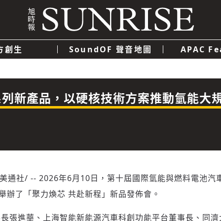
方創生
SoundOF 聲音地圖
APAC Fe
我們
聯絡我們
隱私權政策
使用者條款
經濟
科技
 系列新產品，以硬核技術方案推動氫能大
/美通社/ -- 2026年6月10日，第十屆國際氫能與燃料電池汽
科技舉辦了「聚力煥芯 共赴新程」新品發佈會。
事長張進華、上海智能新能源汽車科創功能平台董事長、同濟