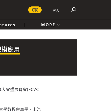
訂閱
登入
atures
MORE
付費內容服務條款
社會
人文
規模應用
車大會暨展覽會(FCVC
大學教授余卓平，上汽