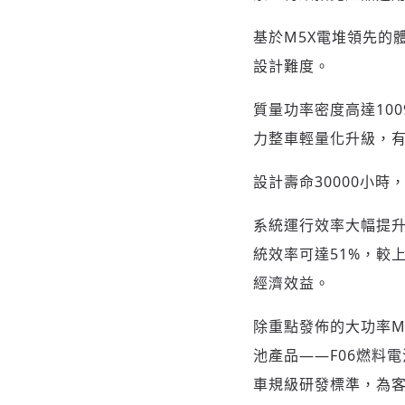
基於M5X電堆領先的
設計難度。
質量功率密度高達100
力整車輕量化升級，
設計壽命30000小
系統運行效率大幅提升
統效率可達51%，較
經濟效益。
除重點發佈的大功率M
池產品——F06燃料
車規級研發標準，為