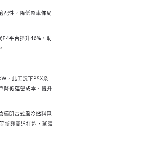
載適配性，降低整車佈局
代P4平台提升46%，助
。
W，此工況下P5X系
客戶降低運營成本、提升
款陰極閉合式風冷燃料電
車等新興賽道打造，延續