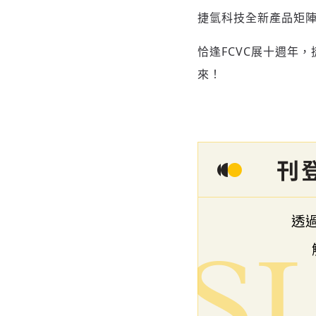
捷氫科技全新產品矩
恰逢FCVC展十週年
來！