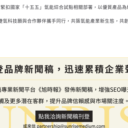
陣緊扣國家「十五五」氫能綜合試點相關部署，以優質產品為
，捷氫科技願與合作夥伴攜手同行，共築氫能產業新生態，共