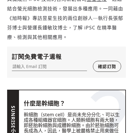
運用段落闡述想法：表達觀點清楚結構，讓
結合螢光細胞檢測技術，發展出多種應用。一同藉由
多元領域交流更有脈絡化
討論聚焦議題本身：尊重不同角度的內容、
《旭時報》專訪昱星生技的兩位創辦人─執行長張郁
觀點，以及言論
芬博士與營運長鍾敏玟博士，了解 iPSC 在精準醫
避免不理性的用詞：不因個人主觀感受不
療、檢測與其他相關應用。
同，而使用情緒性攻擊字眼
禁止歧視性的言論：不對他人種族、宗教、
性別等身份，發表歧視言論
輸入 Email 驗證碼
登入或註冊
訂閱免費電子週報
將此文章當作禮物
反對任何型式騷擾：杜絕包含但不限於恐
陪你從「科技+人文」視角，深入國際政經脈動
嚇、髒話、威脅、性暗示等文字
確認訂閱
將此文章當作禮物
分享
邀請會員
35元/週解鎖付費會員專屬內容
請輸入發送到
的驗證碼
(十分鐘內有效)
選擇留言文字給平台的使用範疇（皆註記
成為付費會員，即可擁有：
您確定要花費 NT49 元
來源）：
✓ 全站深度分析報導文章
將此文章以禮物的形式送給朋友嗎
近期曾送禮給下列會員
✓ 會員專屬 8 折活動報名優惠
什麼是幹細胞？
留言文字開放授權
留言連結
歡迎您加入《旭時報》
幹細胞（stem cell）是尚未充分分化、可以生
可送禮額度：
0
|
每月 1 號更新可送禮次數
立即成為付費會員
掌握國際政經脈動
成各種組織器官細胞。人類幹細胞有兩大類，
再想一下
確定購買
留言文字開放引用
即胚胎幹細胞與成體幹細胞。由於胚胎細胞可
參與下一波全球科技革命
已經是付費會員？
登入繼續閱讀
長成為人，因此，醫學上被嚴格禁止用來做任
發送禮物
驗證