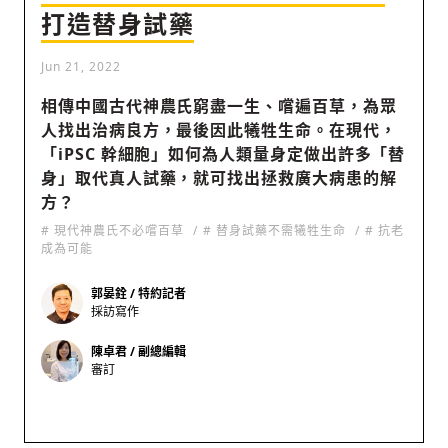
打造替身試藥
Jun 21, 2022
社會
相傳中國古代神農氏窮盡一生、嚐遍百草，為眾
人找出治病良方，最後因此犧牲生命。在現代，
「iPSC 幹細胞」如何為人類量身定做出許多「替
身」取代真人試藥，就可找出拯救廣大病患的解
方？
人文
# 現代神農氏不必嚐百草
# 替身試藥不需犧牲生命
# 抗老
成為可能
郭晏銓 / 特約記者
採訪寫作
陳卓君 / 副總編輯
審訂