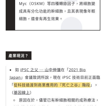
Myc（OSKM）等四種轉錄因子，將細胞變
成具有分化功能的幹細胞，且其表現像年輕
細胞，還會有再生效果。
產業現況？
如
iPSC 之父 ─ 山中伸彌
在「
2021 Bio
Japan
」會議致詞所說，現在 iPSC 技術目前正面臨
「
從科技過渡到商業應用的『死亡之谷』階段
」。
（
基因線上
）
原因在於，儘管已有幹細胞相關的成熟療法，