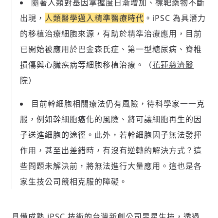
隨著人類對基因掌握度日漸增加、標靶藥物不斷
出現，
人類醫學邁入精準醫療時代
。iPSC 為具潛力
的移植治療細胞來源，有助於精準治療應用，目前
已開始被應用於巴金森氏症、第一型糖尿病、脊椎
損傷與心臟疾病等細胞移植治療。（
花蓮慈濟醫
院
）
目前幹細胞相關療法仍有風險，待科學家一一克
服，例如幹細胞癌化的風險、將可讓細胞再生的因
子送進細胞的途徑。此外，若幹細胞因子無法發揮
作用，甚至出差錯時，有沒有逆轉的解決方式？這
新增回應
些問題未解決前，將無法進行大量應用。這也是各
家生技公司競相克服的障礙。
參與深度對談的交流原則：
具備成熟 iPSC 技術的台灣新創公司
昱星生技
，透過