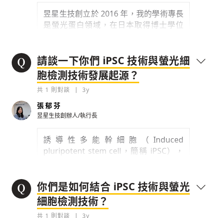
昱星生技創立於 2016 年，我的學術專長
是螢光蛋白領域，在日本取得博士學位
後，到英國牛津進行博士後研究，是關於
心血管疾病方面的領域，所以才結識也在
牛津攻讀博士、專長為光電化學的鍾敏
請談一下你們 iPSC 技術與螢光細
玟。我們都有想回台灣，也想結合彼此專
胞檢測技術發展起源？
長創業，我們發現
IPSC 與螢光細胞檢測
共
1
則對談
3y
平台商業化的潛力
，取得創投資金支持
後，就創立公司了。
張郁芬
昱星生技創辦人/執行長
0
3y
誘導性多能幹細胞
（Induced
檢舉留言
pluripotent stem cell，簡稱 iPSC），
是 2006 年由日本山中伸彌教授發現的技
術。
他當時以小鼠皮膚做出小鼠的
iPSC，
在 2007 年又成功做出人類的
你們是如何結合 iPSC 技術與螢光
iPSC，
讓科學家可以複製人類器官或各
細胞檢測技術？
種體細胞，
以及帶有原始基因特徵的細
共
1
則對談
3y