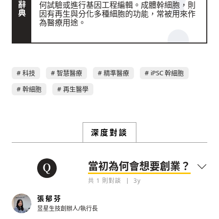
何試驗或進行基因工程編輯。成體幹細胞，則
因有再生與分化多種細胞的功能，常被用來作
為醫療用途。
科技
智慧醫療
精準醫療
iPSC 幹細胞
幹細胞
再生醫學
深度對談
存為草稿
提交
規則說明
當初為何會想要創業？
共
1
則對談
3y
張郁芬
昱星生技創辦人/執行長