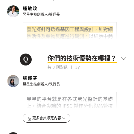
胞。這讓醫學界得以避開以胚胎幹細胞研
究的倫理問題，
又可以大量製造，
所以開
鍾敏玟
啟了醫學界對 iPSC 應用於醫療的想像與
昱星生技創辦人/營運長
種種醫療嘗試。
螢光探針可透過基因工程與設計，針對細
iPSC 其中之一應用，
是透過 iPSC 分化出
胞活性及藥物反應進行觀測。
以細胞中鈣
人類類器官細胞以及疾病模型，
再測試其
離子濃度為例，鈣離子螢光探針會因細胞
對藥物、病毒的反應，找出疾病的解方或
中鈣離子濃度之變化，反應在不同螢光強
可能的藥物標的，
這已經漸漸開始被醫
度之變化，我們就可以對細胞進行動態與
你們的技術優勢在哪裡？
界、學界，以及研發新藥的藥廠廣泛應
即時的觀測。另外，鈣離子濃度與細胞的
用。
共
3
則對談
3y
電子訊號或生理訊號的傳遞具有密切關
至於螢光細胞技術，這也日本科學家發
係，研究人員可以依據這些變化，了解細
張郁芬
現。
海洋生物科學家下村脩教授
在 1962
胞的活動或各種反應。
昱星生技創辦人/執行長
年從深海水母身上發現綠色螢光蛋白
我們的技術
核心就是透過不同的螢光探
（GFP），美籍華裔科學家錢永健從中獲
昱星的平台就是在各式螢光探針的基礎
針
，
觀察 iPSC 所分化之類器官細胞，
於
得靈感，發展出「分子探針」
上，結合尖端的 iPSC 製作分化與品管技
不同疾病模型下，對藥物或病毒的反應。
（molecular probe）的概念。
錢永健與
術，以及病毒基因工程、載體設計和基因
他的研發團隊，研發出多種螢光分子探
更多會員限定內容
編輯（CRISPR）建構技術，發展出公司
0
3y
針，來觀測細胞的活動
，GFP 的發現及
的專利產品與全光學檢測技術平台。
透過
應用也讓這項技術於
2008 年獲得了諾貝
檢舉留言
這個檢測平台，可以檢測到最接近人體對