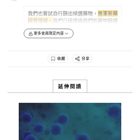
是從他身上取得，再重新分化為心肌細
胞，這個細胞就會帶有這個病患心臟疾病
我們也嘗試自行篩出候選藥物，
進軍新藥
的病徵，醫生就可以依據這個病徵進行大
研發領域。
我們已經透過我們的藥物篩選
規模的藥物篩選，找出合適病患的藥物。
平台，希望從老藥中篩選新療法。
目前鎖
若是研發藥物的藥廠，就可以藉此從化合
更多會員限定內容
定的有心臟與心血管、器官纖維化、神經
物的資料庫（library）篩選可立即修正
退化等領域。
已經成功篩選出兩種可以用
及治療此病徵的候選分子，進行後續的研
來
抑制或延緩肺部與腎臟纖維化的老藥
，
發。再以癌症用藥為例...
經過昱星細胞光學影像平台測試，證實可
收藏
分享
以阻斷肺臟、腎臟與心臟的纖維化路徑，
0
3y
正在準備專利申請。不過，仍待與合作對
象進一步的研究開發。
檢舉留言
NGS 檢測是先分析個別病患的基因，再比對資
延伸閱讀
除了化學藥外，
昱星針對抗新冠病毒藥物
料庫中的標靶用藥，再參考已經公開的醫學臨
床研究文獻裡面的
開發，
也與高醫天然藥庫暨高通量篩選核
心合作，正在進行中草藥的資料庫篩選，
0
3y
已找到多個天然萃取物有阻斷新冠病毒的
功效
，將進一步篩選有效成份。
檢舉留言
0
3y