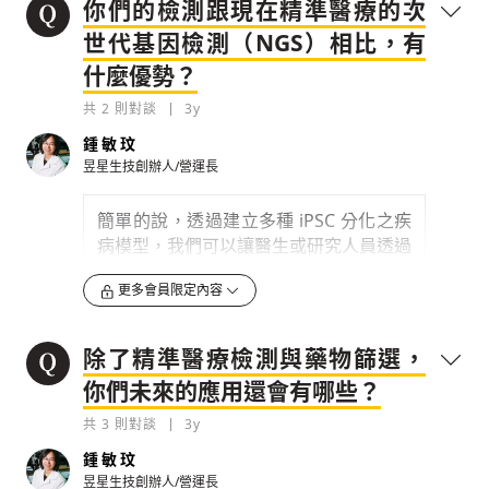
爾化學獎
。其中最為人知的一個就是錢永
你們的檢測跟現在精準醫療的次
藥物的真實反應結果
，作為精準醫療、新
健與團隊成員宮脇敦史共同發表的「變色
世代基因檢測（NGS）相比，有
藥篩選、病毒檢測等相關應用。
龍（Cameleon）」螢光探針。而宮脇敦
什麼優勢？
史的學生永井健治，就是我在日本攻讀博
0
3y
士學位的指導教授。
共
2
則對談
3y
檢舉留言
鍾敏玟
0
3y
昱星生技創辦人/營運長
檢舉留言
簡單的說，透過建立多種 iPSC 分化之疾
病模型，我們可以讓醫生或研究人員透過
從病人細胞分化的 iPSC 細胞，觀察到藥
更多會員限定內容
物最接近人體真實的反應與效果。
所以不論對小分子新藥、疫苗，或蛋白質
除了精準醫療檢測與藥物篩選，
抗體藥物新藥公司，還是檢測醫材公司，
透過
昱星的檢測平台，都可以蒐集到齊全
你們未來的應用還會有哪些？
測試資料，縮短篩選候選藥物，或臨床試
共
3
則對談
3y
驗時間
。
鍾敏玟
以心律不整的病患舉例，若 iPSC 的主體
昱星生技創辦人/營運長