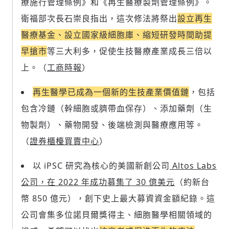
療施行管理條例》和《再生醫療製劑管理條例》。
衛福部次長石崇良指出，這次修法將祭出
設立再生
醫療基金、設立國家級細胞庫、縮短研發時間助提
早搶市
等三大利多，促使生技醫療產業成長三倍以
上。（
工商時報
）
再生醫學已成為一個新的生技產業價值鏈
，包括
包含冷鏈（幹細胞或臍帶血保存）、添加藥劑（生
物製劑）、藥物開發、後端檢測與醫療應用等。
（
證券櫃檯買賣中心
）
以 iPSC 研究為核心的美國新創公司
Altos Labs
公司，在 2022 年成功募集了 30 億美元
（約新台
幣 850 億元），創下史上最大募資資金額紀錄。這
公司會集多位諾貝爾獎得主、細胞醫學相關領域的