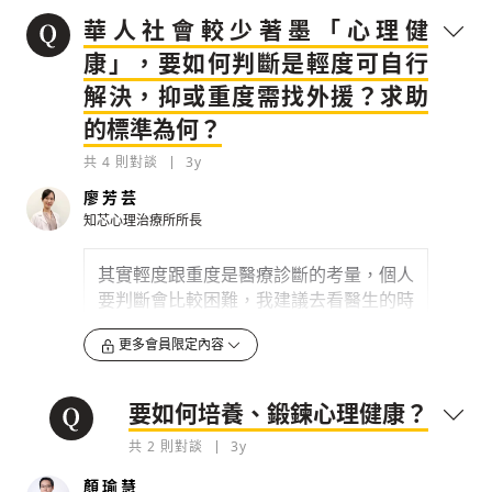
華人社會較少著墨「心理健
康」，要如何判斷是輕度可自行
解決，抑或重度需找外援？求助
的標準為何？
共
4
則對談
3y
廖芳芸
知芯心理治療所所長
其實輕度跟重度是醫療診斷的考量，個人
要判斷會比較困難，我建議去看醫生的時
機，大概是「
這個情緒影響到你的生活、
更多會員限定內容
工作、人際功能
」時，你因為這樣的焦
慮、憂慮，整天躺在床上不想工作、不想
跟朋友出去，甚至出現自傷或傷人的想
要如何培養、鍛鍊心理健康？
法，這都是警訊。
共
2
則對談
3y
大家也可以從三個點切入，首先是
「自評
情緒」，在一到五分的範圍，你覺得現在
顏瑜慧