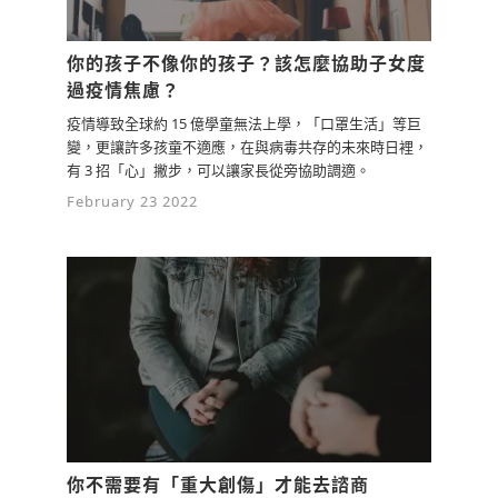
你的孩子不像你的孩子？該怎麼協助子女度
過疫情焦慮？
疫情導致全球約 15 億學童無法上學，「口罩生活」等巨
變，更讓許多孩童不適應，在與病毒共存的未來時日裡，
有 3 招「心」撇步，可以讓家長從旁協助調適。
February 23 2022
你不需要有「重大創傷」才能去諮商