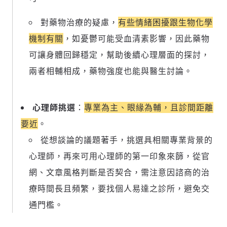
對藥物治療的疑慮，
有些情緒困擾跟生物化學
機制有關
，如憂鬱可能受血清素影響，因此藥物
可讓身體回歸穩定，幫助後續心理層面的探討，
兩者相輔相成，藥物強度也能與醫生討論。
心理師挑選
：
專業為主、眼緣為輔，且診間距離
要近
。
從想談論的議題著手，挑選具相關專業背景的
心理師，再來可用心理師的第一印象來篩，從官
網、文章風格判斷是否契合，需注意因諮商的治
療時間長且頻繁，要找個人易達之診所，避免交
通門檻。