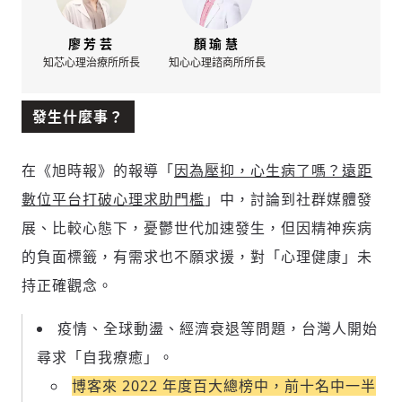
廖芳芸
顏瑜慧
知芯心理治療所所長
知心心理諮商所所長
發生什麼事？
在《旭時報》的報導「
因為壓抑，心生病了嗎？遠距
數位平台打破心理求助門檻
」中，討論到社群媒體發
展、比較心態下，憂鬱世代加速發生，但因精神疾病
的負面標籤，有需求也不願求援，對「心理健康」未
持正確觀念。
疫情、全球動盪、經濟衰退等問題，台灣人開始
尋求「自我療癒」。
博客來 2022 年度百大總榜中，前十名中一半