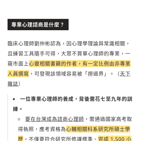
專業心理諮商是什麼？
臨床心理師劉仲彬認為，
因心理學理論與常識相關，
且練習工具隨手可得，大眾不買單心理師的專業，一
窺市面上
心靈相關書籍的作者，有一定比例由非專業
人員撰寫
，可發現該領域容易被「撈過界」。（
天下
雜誌
）
一位專業心理師的養成，背後需花七至九年的訓
練。
要在台灣成為諮商心理師
，需通過國家高考取
得執照，應考資格為
心輔相關科系研究所碩士學
歷
，不僅要
符合研究所修課標準、
完成 1,500 小