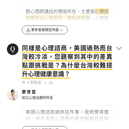
跟諮商不相違背，研究上來說，甚至有相
輔相成的效果。
跟心理師講話的價值所在，主要是
心理諮
但不管如何，若你先做心理諮商...
商塑造出一個安全、隱私的氛圍
，心理師
對個案分享的議題要保密（除有犯法或自
0
更多會員限定內容
3y
傷、傷人風險外），你能盡情分享自己的
內心，但也不是漫無目的分享，
心理師會
檢舉留言
有一個治療的架構，他問的問題都是在幫
同樣是心理諮商，美國過熱而台
助你釐清內心的混亂
，有點像是一團亂的
灣較冷淡，您觀察到其中的差異
毛線，他找到你思考的盲點，幫你一條一
點跟挑戰是？為什麼台灣較難提
條解開。
升心理健康意識？
在釐清過程中，你會有很多情緒出來，
這
些情緒可能是你在日常生活中，因為別人
共
3
則對談
3y
眼光而無法自在表達的
，也可能在事情發
廖芳芸
生的當下，你因為忙碌於生活或面對傷口
知芯心理治療所所長
太痛苦，就選擇暫時放著，讓這些記憶影
響到你的生活功能。
心理師就會帶著你，
美國心理諮商過熱這件事，我倒覺得還
看這件創傷事件是什麼？發生了什麼事？
好，總不會說心理學的書很暢銷就是過
你如何詮釋這件事在生命中的意義？你的
熱，只要大家覺得促進心理健康、更了解
內在需求有什麼？當你回頭看時，可以給