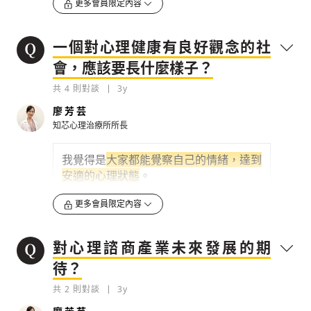
更多會員限定內容
自己，是一件自我提升的事，不會羞赧要
自己什麼安撫？未來希望朝什麼方向前
找人聊聊、看相關書籍，我覺得就是好的
進？
當然，已經發生的事情無法改變，但
發展。
能改變我們看待事情的想法，不一定是正
一個對心理健康有良好觀念的社
向的，但能調適成你能接受的想法，同時
可以分幾個面向討論，首先是心理學發展
會，應該要長什麼樣子？
提供疏通情緒的空間，可能你當時沒哭過
的起源，
目前主流的心理學理論、實驗
或你其實很憤怒，就能好好發洩。
共
4
則對談
3y
學、行為科學都源自於西方哲學
，而中西
方哲學的思考模式又不同，
西方有較多的
所以在心理諮商室裡，心理師會...
廖芳芸
邏輯思辨，接受個體化差異
，但東方哲學
知芯心理治療所所長
則著重在尋求真理、靈性的探討。籠統來
0
3y
說，西方重視個體意識、東方重視集體意
我覺得是
大家都能覺察自己的情緒，達到
檢舉留言
識，那
心理困擾大多圍繞在個人議題上，
安適的心理狀態
。
所以東方人會害怕別人怎麼看自己，讓踏
生活中一定有壓力，過去也會有創傷事
進診所的心理門檻高
，這就是文化脈絡的
更多會員限定內容
件，但重要的是大家能覺察跟辨識情緒，
不同
也就是說要
理解自己正在經歷什麼、接納
再來是美國的...
對心理諮商產業未來發展的期
自己的感受
，接納的前提是
你不覺得生
氣、難過是丟臉的，憂慮、焦慮都是正常
待？
0
3y
的反應，
接納後才能釐清情緒背後的需
共
2
則對談
3y
求
，進而知道如何處理，讓你即便正經歷
檢舉留言
不好的情緒狀態，還是能正常生活、還是