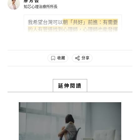
廖芳芸
能感覺自在安適。
知芯心理治療所所長
要達到這樣的狀態，需要完整的社會氛
我希望台灣可以
朝「共好」前進：有需要
圍，甚至是...
的人有管道找到心理師，心理師也能發揮
0
所長，提供專業給需要的人
3y
，你好、我也
好，大家都過得好好的，這就是共好。
檢舉留言
目前可改善的部分是
拉近大家跟心理諮商
收藏
分享
的距離
，我覺得心理諮商的「行銷」不
夠，沒有普及的管道讓大家認識我們，心
理師以往在醫療界深耕多年，很多專業人
員覺得自己做得好就夠了，
不擅長行銷或
延伸閱讀
曝光自己，但這樣不夠，你做得好但別人
不知道，他需要的時候也找不到你，
雖然
資源在那邊，但大家找不到就以為不存
在，這樣很可惜
。我認為不管是透過公
會、政府的推廣，或是媒體的關注、曝
光，讓大家能取得正確的資源，都是好的
發展方向。