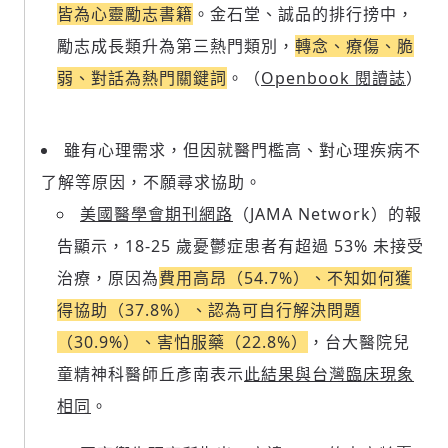
皆為心靈勵志書籍
。金石堂、誠品的排行搒中，
勵志成長類升為第三熱門類別，
轉念、療傷、脆
弱、對話為熱門關鍵詞
。（
Openbook 閱讀誌
）
雖有心理需求，但因就醫門檻高、對心理疾病不
了解等原因，不願尋求協助。
美國醫學會期刊網路
（JAMA Network）的報
告顯示，18-25 歲憂鬱症患者有超過 53% 未接受
治療，原因為
費用高昂（54.7%）、不知如何獲
得協助（37.8%）、認為可自行解決問題
（30.9%）、害怕服藥（22.8%）
，台大醫院兒
童精神科醫師丘彥南表示
此結果與台灣臨床現象
相同
。