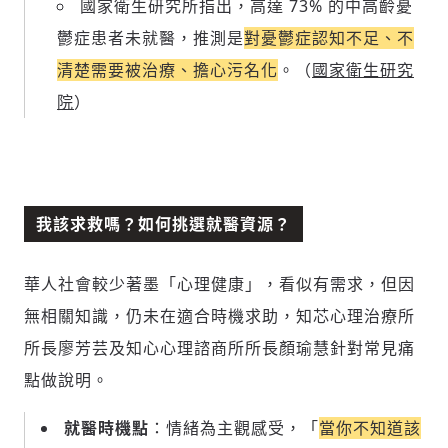
國家衛生研究所指出，高達 73% 的中高齡憂
鬱症患者未就醫，推測是
對憂鬱症認知不足、不
清楚需要被治療、擔心污名化
。（
國家衛生研究
院
）
我該求救嗎？如何挑選就醫資源？
華人社會較少著墨「心理健康」，看似有需求，但因
無相關知識，仍未在適合時機求助，知芯心理治療所
所長廖芳芸及知心心理諮商所所長顏瑜慧針對常見痛
點做說明。
就醫時機點
：情緒為主觀感受，「
當你不知道該