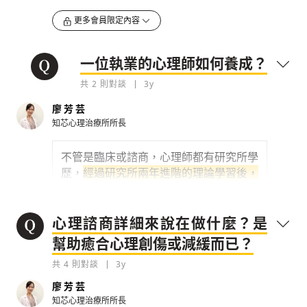
前，累積到後面就變成憂鬱症，他可以選
上選擇身心科，所以會有較多
病理學的知
擇...
更多會員限定內容
識跟藥物學的訓練，他們可以開藥給病
人
，但因為病人人數多，個案一個大概看
0
3y
5-10 分鐘 ;
心理師是心理相關學系的研究
一位執業的心理師如何養成？
所畢業
後，經過全職一年的實習才有考執
檢舉留言
鍛鍊自己，意識到說出來不一定有用，但不說
共
2
則對談
3y
照的資格，會有較多
心理病理學、諮商技
就一定沒有用，而願意去嘗試說說看，就會發
巧、心理評估的訓練
，一次的會談大概是
現結果不一定如自己所
廖芳芸
50 分鐘。
知芯心理治療所所長
0
3y
針對用藥的質疑，當然藥物可能會有副作
用，但還是有藥理的重要性，因為有時情
不管是臨床或諮商，心理師都有研究所學
檢舉留言
緒困擾不只是生活事件的問題，也有生物
歷，
經過研究所兩年進階的理論學習後，
化學機制的問題，比如
憂鬱可能跟血清素
到醫院見習、實習，再完成研究論文
，有
的分泌有關、躁鬱跟大腦神經傳遞物質有
些醫院在心理師剛進去時，還會再多要求
關
，藥物就能幫助你的身體回到穩定狀
兩年的培訓，所以一個完整的心理師養成
心理諮商詳細來說在做什麼？是
態。之前我有個案談到一個階段後，我們
至少有七到九年：大學四年、研究所至少
幫助癒合心理創傷或減緩而已？
判斷他的情緒狀態讓他思考不靈活、低
三年、醫院兩年
。
共
落，建議他去
4
則對談
3y
尋求身心科的藥物輔助，之
0
3y
後就能在相對穩定、輕鬆的狀態探討心理
廖芳芸
層面的議題
，這樣會比較順利，所以藥物
知芯心理治療所所長
檢舉留言