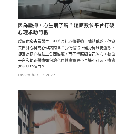
0
3y
檢舉留言
因為壓抑，心生病了嗎？遠距數位平台打破
心理求助門檻
感冒你會去看醫生，但若長期心情憂鬱、情緒低落，你會
去掛身心科或心理諮商嗎？我們懂得上健身房維持體態，
卻因為擔心被貼上負面標籤，而不懂照顧自己的心。數位
平台和遠距醫療如何讓心理健康資源不再遙不可及，療癒
看不見的傷口？
December 13 2022