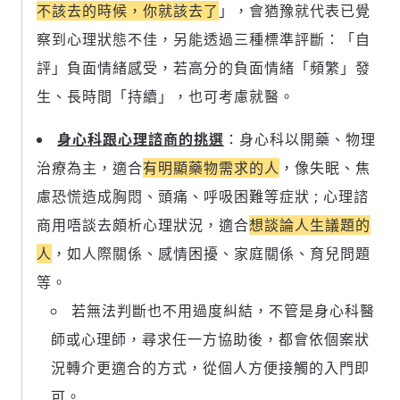
不該去的時候，你就該去了
」，會猶豫就代表已覺
察到心理狀態不佳，另能透過三種標準評斷：「自
評」負面情緒感受，若高分的負面情緒「頻繁」發
生、長時間「持續」，也可考慮就醫。
身心科跟心理諮商的挑選
：身心科以開藥、物理
治療為主，適合
有明顯藥物需求的人
，像失眠、焦
慮恐慌造成胸悶、頭痛、呼吸困難等症狀 ; 心理諮
商用唔談去頗析心理狀況，適合
想談論人生議題的
人
，如人際關係、感情困擾、家庭關係、育兒問題
等。
若無法判斷也不用過度糾結，不管是身心科醫
師或心理師，尋求任一方協助後，都會依個案狀
況轉介更適合的方式，從個人方便接觸的入門即
可。