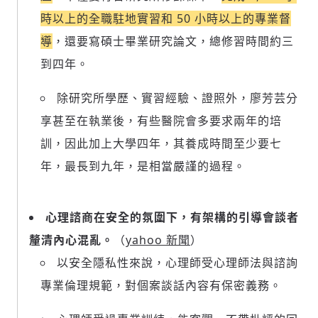
時以上的全職駐地實習和 50 小時以上的專業督
導
，還要寫碩士畢業研究論文，總修習時間約三
到四年。
除研究所學歷、實習經驗、證照外，廖芳芸分
享甚至在執業後，有些醫院會多要求兩年的培
訓，因此加上大學四年，其養成時間至少要七
年，最長到九年，是相當嚴謹的過程。
心理諮商在安全的氛圍下，有架構的引導會談者
新增回應
釐清內心混亂。
（
yahoo 新聞
）
以安全隱私性來說，心理師受心理師法與諮詢
專業倫理規範，對個案談話內容有保密義務。
參與深度對談的交流原則：