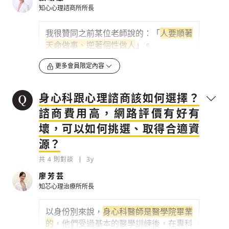
的焦慮大概是幾分？
如果你常常會評到
知心心理諮商所所長
四、五分，那就需要注意。有些人詬病自
評量表不客觀，但事實上也是，每個人的
我很贊同之前某位老師說的：「
人要順著
心情感知程度不同，
這本來就是主觀的事
天命做事、逆著個性做人
」。
情
。
以我自己為例，我以前無法跟人家對看，
更多會員限定內容
第二個是...
經過探究後發現是因為我怕被別人看穿，
我是女同志，
很害怕別人看了我的眼睛，
0
3y
身心科跟心理諮商該如何選擇？
就會發現我不想被知道的隱私
，「不敢跟
別人說話」這件事就影響到我的人際關
諮商費用高，網路評價有好有
檢舉留言
係、工作表現，所以「逆著個性做人」就
壞，可以如何挑選、取得合適資
是這樣，我知道自己的個性，若是要鍛鍊
源？
自己不被影響，就要
勇敢去講話、挑戰舒
適圈，回來問自己「我期望成為什麼樣的
共
4
則對談
3y
人？我是誰？」
這件事很重要，這就是平
廖芳芸
常可以鍛鍊的事。
知芯心理治療所所長
我碰到很多個案，他們做錯事情容易自
責，所以很壓抑不敢表達自我，會不斷想
以身份別來說，
身心科醫師是醫學院畢業
像「我講出來就完蛋了」，讓自己裹足不
的
，他們受過基本的醫學訓練後，在專科