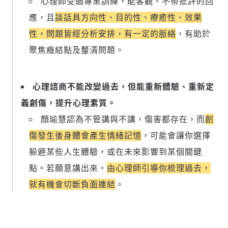
心理師受過專業訓練，能客觀、不帶批評的回
運用段落闡述想法：表達觀點清楚結構，讓
多元領域交流更有脈絡化
應，且
談話具方向性、目的性、療癒性、效果
討論聚焦議題本身：尊重不同角度的內容、
性，問題皆經分析安排，有一定的脈絡
，有助於
觀點，以及言論
聚焦癥結點及釐清問題。
避免不理性的用詞：不因個人主觀感受不
同，而使用情緒性攻擊字眼
禁止歧視性的言論：不對他人種族、宗教、
心理諮商不能改變過去，但能重新體驗、重新定
性別等身份，發表歧視言論
輸入 Email 驗證碼
登入或註冊
將此文章當作禮物
反對任何型式騷擾：杜絕包含但不限於恐
義創傷，提升心理素質。
陪你從「科技+人文」視角，深入國際政經脈動
嚇、髒話、威脅、性暗示等文字
將此文章當作禮物
顏瑜慧認為不管講與不講，傷害都存在，而
創
分享
邀請會員
35元/週解鎖付費會員專屬內容
請輸入發送到
的驗證碼
傷發生後身體會產生情緒記憶
，可能會讓你選擇
(十分鐘內有效)
選擇留言文字給平台的使用範疇（皆註記
成為付費會員，即可擁有：
躲避某些人生體驗，或在未來影響到某個關鍵
您確定要花費 NT49 元
來源）：
✓ 全站深度分析報導文章
將此文章以禮物的形式送給朋友嗎
近期曾送禮給下列會員
✓ 會員專屬 8 折活動報名優惠
點。若願意講出來，
由心理師引導你梳理過去，
留言文字開放授權
留言連結
就有機會切斷負面連結
。
歡迎您加入《旭時報》
可送禮額度：
0
|
每月 1 號更新可送禮次數
立即成為付費會員
掌握國際政經脈動
再想一下
確定購買
留言文字開放引用
參與下一波全球科技革命
已經是付費會員？
登入繼續閱讀
發送禮物
驗證