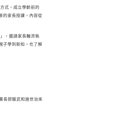
育方式，成立學齡前的
景的家長授課，內容從
團」，邀請家長輪流執
親子學到新知，也了解
書長郭駿武和施世治來