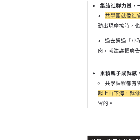
集結社群力量，
共學團就像社
動出現摩擦時，
過去遇過「小
肉，就建議把廣告
累積親子成就感
共學課程都有
起上山下海，就
習的。