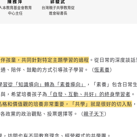
陳雅萍
郭駿武
人本教育基金會教育
台灣親子共學教育促
中心主任
進會秘書長
陪伴孩童，共同針對特定主題學習的過程
。從日常的深度談話
溝通、陪伴、鼓勵的方式引導孩子學習。（
恆素養
）
學習從「知識導向」轉為「素養導向」
，「素養」包含日常
參與，希望培養孩子為
「自發、互動、共好」的終身學習者
。
品格和價值觀的培養非常重要，「共學」就是很好的切入點
、各政黨的政治觀點、投票選擇等。（
親子天下
）
學，坊間也有不同教育理念、經營模式的共學團。