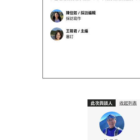
陳信如 / 採訪編輯
採訪寫作
王筱君 / 主編
審訂
此次與談人
收起列表