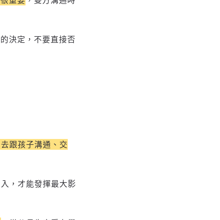
力很重要
，雙方溝通時
他的決定，不要直接否
態去跟孩子溝通、交
加入，才能發揮最大影