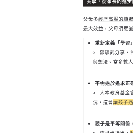
共學，從家長的進步
父母多
經歷高壓的填
最大效益，父母須意
重新定義「學習
郭駿武分享，
與想法。當多數
不需過於追求正
人本教育基金
況，這會
讓孩子
親子是平等關係