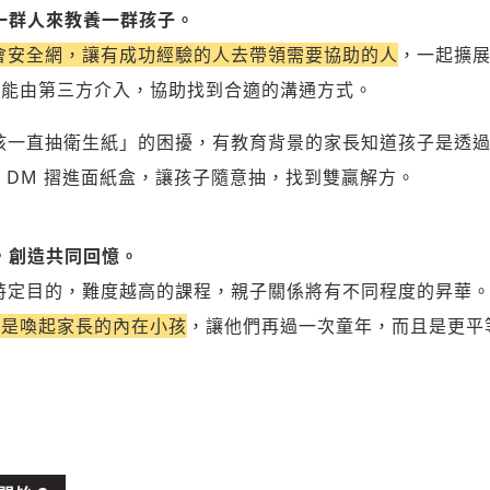
一群人來教養一群孩子。
會安全網，讓有成功經驗的人去帶領需要協助的人
，一起擴
也能由第三方介入，協助找到合適的溝通方式。
新增回應
孩一直抽衛生紙」的困擾，有教育背景的家長知道孩子是透
 DM 摺進面紙盒，讓孩子隨意抽，找到雙贏解方。
參與深度對談的交流原則：
運用段落闡述想法：表達觀點清楚結構，讓多元領域交流更有脈絡化
討論聚焦議題本身：尊重不同角度的內容、觀點，以及言論
，創造共同回憶。
避免不理性的用詞：不因個人主觀感受不同，而使用情緒性攻擊字眼
特定目的，難度越高的課程，親子關係將有不同程度的昇華
禁止歧視性的言論：不對他人種族、宗教、性別等身份，發表歧視言
像是喚起家長的內在小孩
，讓他們再過一次童年，而且是更平
論
登入或註冊
輸入 Email 驗證碼
將此文章當作禮物
反對任何型式騷擾：杜絕包含但不限於恐嚇、髒話、威脅、性暗示等
陪你從「科技+人文」視角，深入國際政經脈動
分享
文字
將此文章當作禮物
邀請會員
35元/週解鎖付費會員專屬內容
請輸入發送到
的驗證碼
(十分鐘內有效)
選擇留言文字給平台的使用範疇（皆註記來源）：
成為付費會員，即可擁有：
您確定要花費 NT49 元
✓ 全站深度分析報導文章