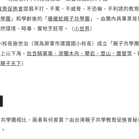
教育促進會
提倡不打、不罵、不威脅、不恐嚇、不利誘的教
共學團
」和學齡後的「
暖暖蛇親子共學團
」，由團內具專業背
自然環境、時事、實地烹飪等。（
小世界
）
小校長施世治（現為屏東市建國國小校長）成立「親子共學
子上山下海，
包含騎單車、滑獨木舟、攀岩、登山、露營等
，
（
親子天下
）
與共學團相比，兩者有何差異？由台灣親子共學教育促進會秘
在。