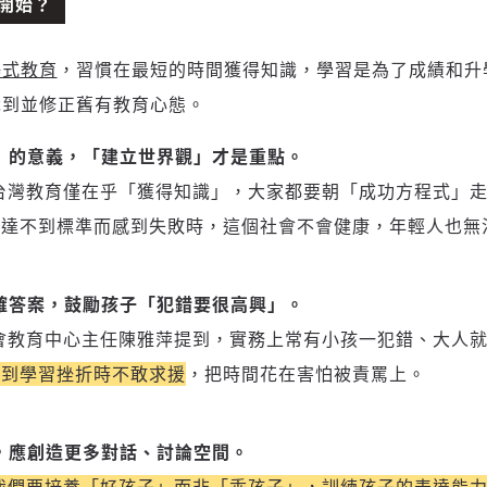
開始？
將此文章以禮物的形式送給朋友嗎
近期曾送禮給下列會員
✓ 會員專屬 8 折活動報名優惠
留言文字開放授權
留言文字開放引用
留言連結
歡迎您加入《旭時報》
鴨式教育
可送禮額度：
，習慣在最短的時間獲得知識，學習是為了成績和升
0
|
每月 1 號更新可送禮次數
立即成為付費會員
掌握國際政經脈動
再想一下
確定購買
識到並修正舊有教育心態。
參與下一波全球科技革命
已經是付費會員？
登入繼續閱讀
發送禮物
驗證
」的意義，「建立世界觀」才是重點。
台灣教育僅在乎「獲得知識」，大家都要朝「成功方程式」
人達不到標準而感到失敗時，這個社會不會健康，年輕人也無
確答案，鼓勵孩子「犯錯要很高興」。
會教育中心主任陳雅萍提到，實務上常有小孩一犯錯、大人
遇到學習挫折時不敢求援
，把時間花在害怕被責罵上。
存為草稿
提交
規則說明
，應創造更多對話、討論空間。