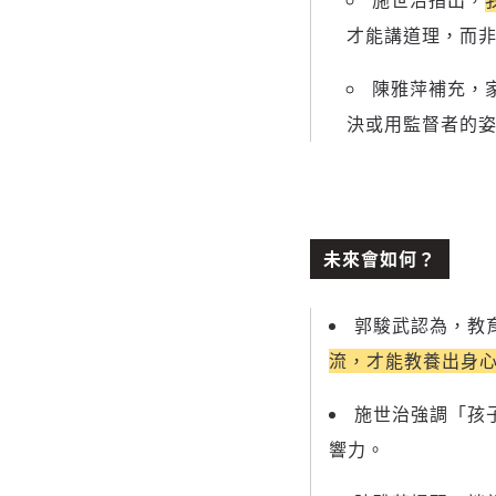
施世治指出，
才能講道理，而
陳雅萍補充，
決或用監督者的
未來會如何？
郭駿武認為，教
流，才能教養出身
施世治強調「孩
響力。