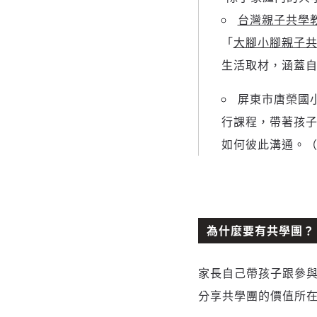
台灣親子共學
「
大腳小腳親子
生活取材，涵蓋
屏東市唐榮國
行課程，帶著孩
如何彼此溝通。
為什麼要有共學團？
家長自己帶孩子跟參
分享共學團的價值所