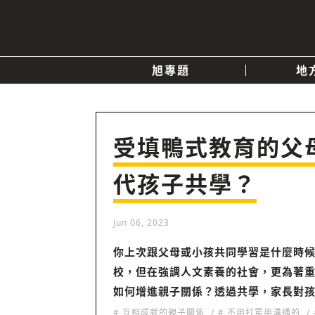
旭專題
地
產業消息
關於我們
追蹤
政治
受填鴨式教育的父
代孩子共學？
快速連結
Jun 06, 2023
你上次跟父母或小孩共同學習是什麼時
校，但在強調人文素養的社會，更為著
如何增進親子關係？透過共學，家長對
# 互相成就的親子關係
# 不用打罵用溝通的