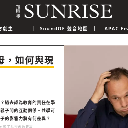
方創生
SoundOF 聲音地圖
APAC Fe
我們
聯絡我們
隱私權政策
使用者條款
經濟
科技
母，如何與現
候？過去認為教育的責任在學
重親子間的互動關係。共學可
孩子的影響力將有何差異？
# 親子共學創造雙贏