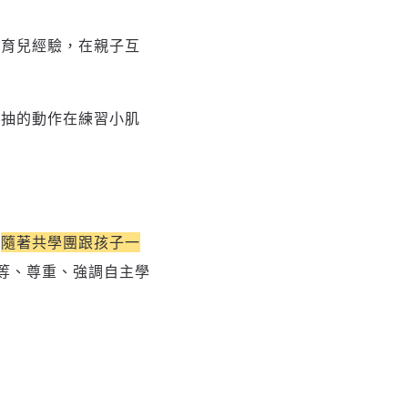
展育兒經驗，在親子互
過抽的動作在練習小肌
。
隨著共學團跟孩子一
等、尊重、強調自主學