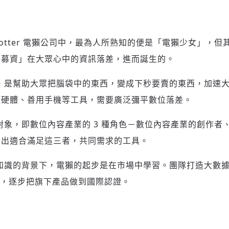
 Aotter 電獺公司中，最為人所熟知的便是「電獺少女」，
眾募資」在大眾心中的資訊落差，進而誕生的。
，是幫助大眾把腦袋中的東西，變成下秒要賣的東西，加速
軟硬體、善用手機等工具，需要廣泛彌平數位落差。
對象
，即數位內容產業的 3 種角色－數位內容產業的創作者
發出適合滿足這三者，共同需求的工具。
知識的背景下，電獺的起步是在市場中學習。團隊打造大數
.等，逐步把旗下產品做到國際認證。