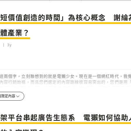
縮短價值創造的時間」為核心概念 謝綸
媒體產業？
3y
這兩個字，立刻聯想到的就是電獺少女。現在是一個網紅時代，我
內容行銷始祖，而且您們選定的內容路線很容易突出的，您們是用
戲跟科技相關的內容。公司這幾年來變化非常多，現在公司已經達到
先請您聊一下，您現在會怎麼樣定義您的公司？
員限定內容
3y
自架平台串起廣告生態系 電獺如何協助
檢舉留言