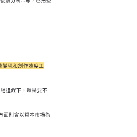
、後續分析…等，已把整
速變現和創作速度工
市場追趕下，還是要不
發方面則會以資本市場為