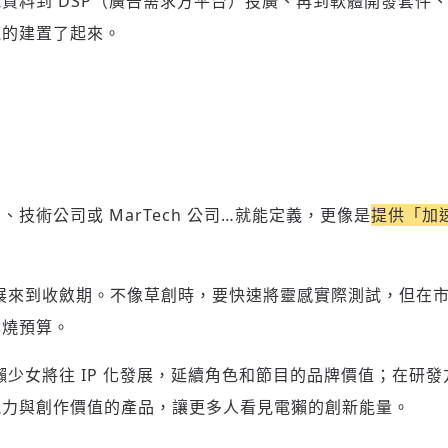
資料到 DSP（廣告需求方平台）投廣、再到軟體開發套件
將此文章以禮物的形式送給朋友嗎
近期曾送禮給下列會員
✓ 會員專屬 8 折活動報名優惠
留言文字開放授權
留言文字開放引用
龍的建置了起來。
留言連結
歡迎您加入《旭時報》
可送禮額度：
0
|
每月 1 號更新可送禮次數
立即成為付費會員
掌握國際政經脈動
再想一下
確定購買
參與下一波全球科技革命
已經是付費會員？
登入繼續閱讀
發送禮物
驗證
技術公司或 MarTech 公司…就能定義
，更像是
提供「加
。
展來到收斂期。不像草創時，要快速將靈感實際測試，但在
也燒預算。
存為草稿
提交
規則說明
獺少女將往 IP 化發展，延續角色和節目的品牌價值；在研
能力與創作價值的產品，讓更多人看見電獺的創新能量。