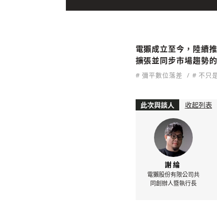
電獺成立至今，陸續推出
擴張並同步市場趨勢
# 彌平數位落差
# 不只
此次與談人
收起列表
謝綸
電獺股份有限公司共
同創辦人暨執行長