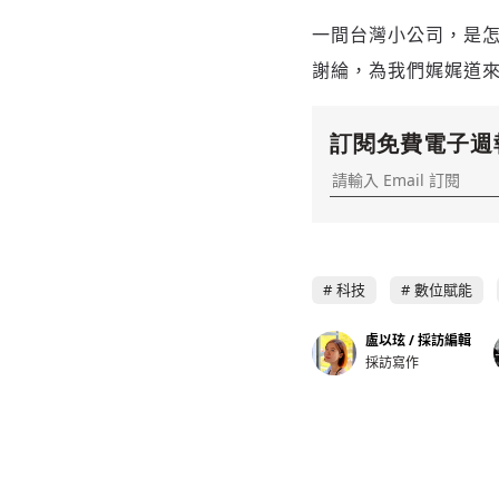
一間台灣小公司，是
謝綸，為我們娓娓道
訂閱免費電子週
科技
數位賦能
盧以玹 / 採訪編輯
採訪寫作