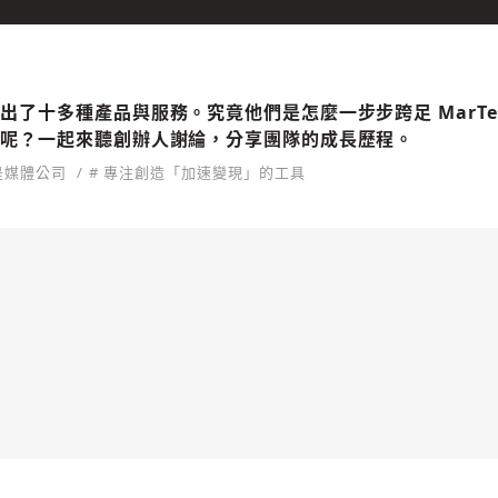
了十多種產品與服務。究竟他們是怎麼一步步跨足 MarTech 
的呢？一起來聽創辦人謝綸，分享團隊的成長歷程。
是媒體公司
# 專注創造「加速變現」的工具