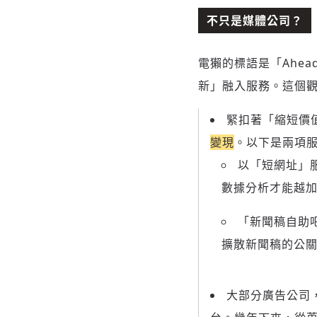
不只是媒體公司？
電獺的標語是「Ahea
新」融入服務。這個
緊扣著「縮短價
變現
。以下是兩項
以「短網址」
數據分析才能越
「新聞稿自助
擴散新聞稿的公
大部分廣告公司，投