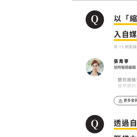
以「
入自
共
15
則對談
張育寧
旭時報總編輯
聽到謝綸
最早期的
式介紹遊
個員工。
更多會
0
透過