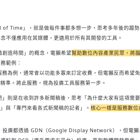
新增回應
d of Time」，就是做每件事都多想一步，思考多年後的
觀念不僅應用在其媒體，更適用於所有其開發的工具。
值創造時間」的概念，電獺希望
幫助數位內容產業民眾，將
參與深度對談的交流原則：
服務範例：
運用段落闡述想法：表達觀點清楚結構，讓多元領域交流更有脈絡化
討論聚焦議題本身：尊重不同角度的內容、觀點，以及言論
服務為例，通常會以功能多寡來訂定收費，但電獺反而希望
避免不理性的用詞：不因個人主觀感受不同，而使用情緒性攻擊字眼
加精準。
將此服務，視為投廣工具服務第一步。
禁止歧視性的言論：不對他人種族、宗教、性別等身份，發表歧視言
論
登入或註冊
輸入 Email 驗證碼
吧」則是在收到許多新聞稿後，思考「為什麼大家有這項需
將此文章當作禮物
反對任何型式騷擾：杜絕包含但不限於恐嚇、髒話、威脅、性暗示等
陪你從「科技+人文」視角，深入國際政經脈動
關」與「專門來看各式新聞稿的記者」。
核心一樣是服務數位
分享
文字
將此文章當作禮物
邀請會員
35元/週解鎖付費會員專屬內容
請輸入發送到
的驗證碼
(十分鐘內有效)
選擇留言文字給平台的使用範疇（皆註記來源）：
成為付費會員，即可擁有：
廣都透過 GDN（Google Display Network），
您確定要花費 NT49 元
✓ 全站深度分析報導文章