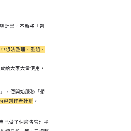
趨勢與計畫，不斷將「創
腦中想法整理、重組、
免費給大家大量使用，
要」，便開始服務「想
內容創作者社群
。
但電獺自己做了個廣告管理平