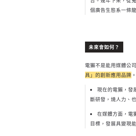
台。幾年下來，從蒐
個廣告生態系一條
未來會如何？
電獺
不是能用媒體公司、
具」的創新應用品牌
現在的電獺，發
斷研發，燒人力、
在媒體方面，電
目標，發展具變現