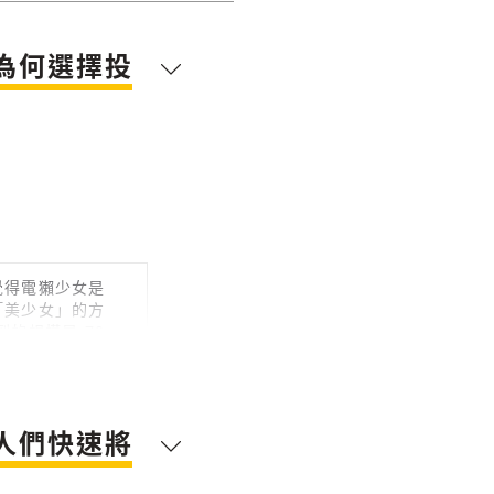
為何選擇投
覺得電獺少女是
「美少女」的方
的規模是 70
人們快速將