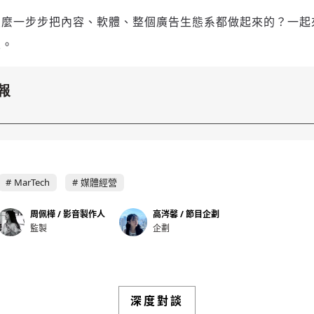
怎麼一步步把內容、軟體、整個廣告生態系都做起來的？一起
來。
報
MarTech
媒體經營
周佩樺 / 影音製作人
高涔馨 / 節目企劃
監製
企劃
深度對談