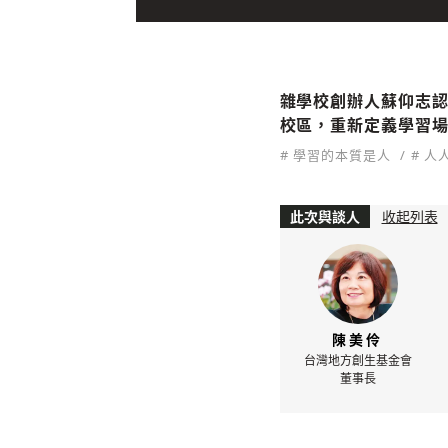
雜學校創辦人蘇仰志
校區，重新定義學習
# 學習的本質是人
# 
此次與談人
收起列表
陳美伶
台灣地方創生基金會
董事長