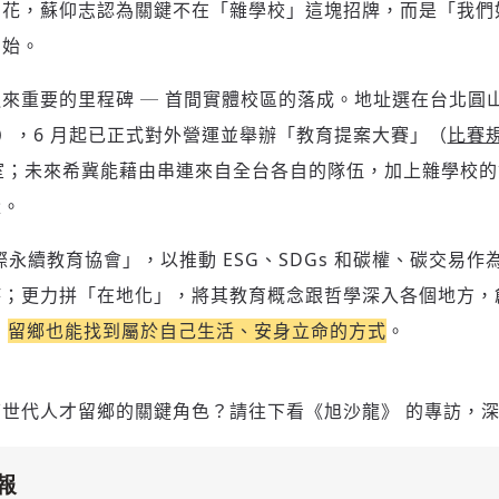
將此文章以禮物的形式送給朋友嗎
近期曾送禮給下列會員
✓ 會員專屬 8 折活動報名優惠
開花，蘇仰志認為關鍵不在「雜學校」這塊招牌，而是「我們
留言文字開放授權
留言文字開放引用
開始。
留言連結
歡迎您加入《旭時報》
可送禮額度：
0
|
每月 1 號更新可送禮次數
立即成為付費會員
掌握國際政經脈動
再想一下
確定購買
迎來重要的里程碑 ─ 首間實體校區的落成。地址選在台北圓山 CIT
參與下一波全球科技革命
已經是付費會員？
登入繼續閱讀
發送禮物
驗證
Taipei），6 月起已正式對外營運並舉辦「教育提案大賽」（
比賽
的教室；未來希冀能藉由串連來自全台各自的隊伍，加上雜學校
量。
永續教育協會」，以推動 ESG、SDGs 和碳權、碳交易
持；更力拼「在地化」，將其教育概念跟哲學深入各個地方，
，
留鄉也能找到屬於自己生活、安身立命的方式
。
存為草稿
提交
規則說明
世代人才留鄉的關鍵角色？請往下看《旭沙龍》 的專訪，
報