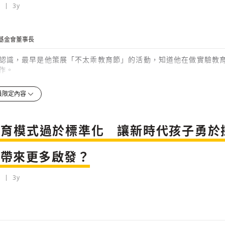
3y
基金會董事長
認識，最早是他策展「不太乖教育節」的活動，知道他在做實驗教
作。
3y
員限定內容
檢舉留言
始推動地方創生，發現有很多的團隊提出跟教育議題有關的內容。教育議
教育體
教育模式過於標準化 讓新時代孩子勇於
3y
會帶來更多啟發？
檢舉留言
3y