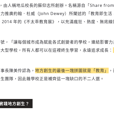
） ，由人稱地瓜校長的蘇仰志所創辦。名稱源自「Share from 
力推廣約翰．杜威（John Dewey）所闡述的「教育即生
 2014 年的《不太乖教育展》，以充滿瘋狂、熱度、無底
口號，「讓每個城市成為賦能各式創變者的學校，連結影響力
所大型學校，所有人都可以在這裡終生學習，永遠追求成長：
董事長陳美伶認為，
地方創生的最後一塊拼圖就是「教育」
，
創生團隊，因此雜學校正是補齊這一塊缺口的不二人選。
實踐地方創生？