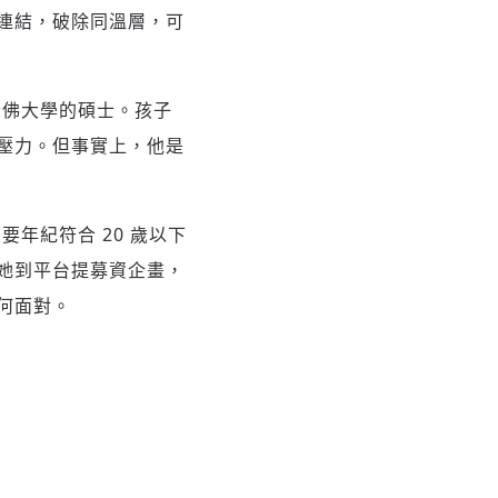
連結，破除同溫層，可
哈佛大學的碩士。孩子
壓力。但事實上，他是
要年紀符合 20 歲以下
她到平台提募資企畫，
何面對。