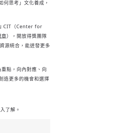
如何思考」文化養成，
（Center for
規章
），開放得獎團隊
的資源統合，能迸發更多
作為重點，向內對應、向
創造更多的機會和選擇
深入了解。