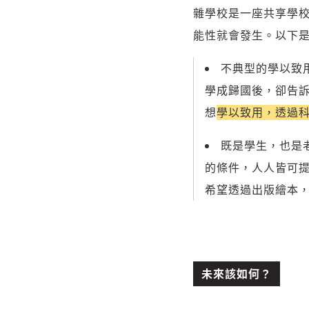
雜學校是一座共享學
能性就會發生。以下
不典型的學以致
學成歸國後，卻告
想
學以致用，透過
既是學生，也是
的條件，人人皆可
希望透過出版繪本
未來該如何？