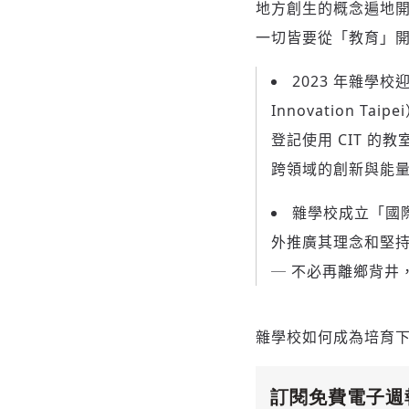
地方創生的概念遍地
一切皆要從「教育」
2023 年雜學校
Innovation 
登記使用 CIT 
跨領域的創新與能
雜學校成立「國際
外推廣其理念和堅
─ 不必再離鄉背井
雜學校如何成為培育下
訂閱免費電子週