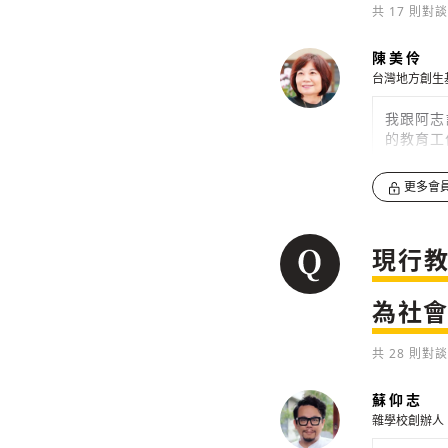
共
17
則對談
陳美伶
台灣地方創生
我跟阿志
的教育工
0
更多會
後來我開
個正規的
現行
0
為社
共
28
則對談
蘇仰志
雜學校創辦人