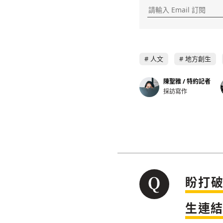
人文
地方創生
陳聖雅 / 特約記者
採訪寫作
盼打
生連