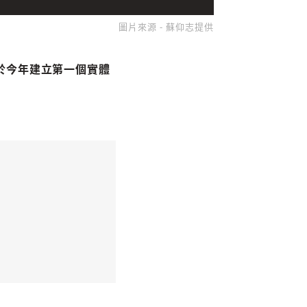
圖片來源 - 蘇仰志提供
於今年建立第一個實體
收藏
分享