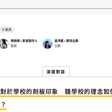
教育
周佩樺 / 影音製作人
高涔馨 / 節目企劃
監製
企劃
深度對談
破對於學校的刻板印象 雜學校的理念如
結？