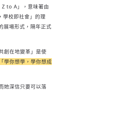
Z to A」，意味著由
活，學校即社會」的理
線的展場形式，隔年正式
共創在地變革」是使
「學你想學，學你想成
而她深信只要可以落