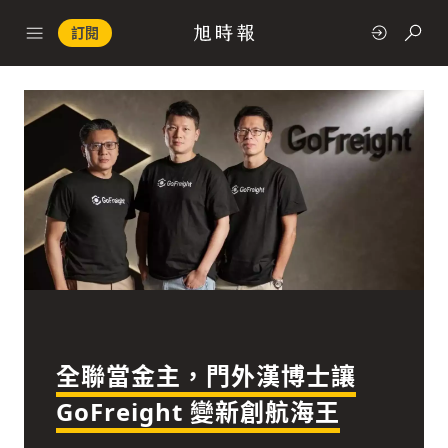
訂閱
政治
快速連結
經濟
全聯當金主，門外漢博士讓
科技
GoFreight 變新創航海王