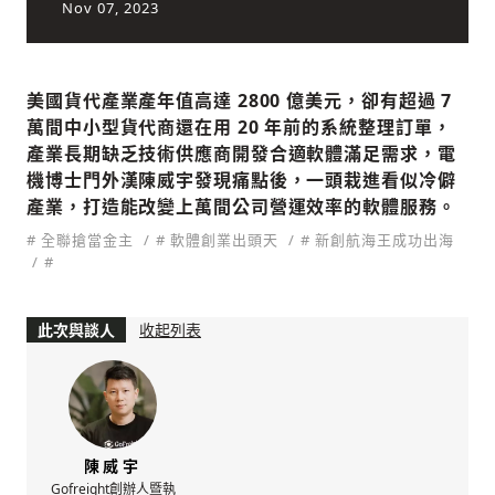
Nov 07, 2023
社會
美國貨代產業產年值高達 2800 億美元，卻有超過 7
萬間中小型貨代商還在用 20 年前的系統整理訂單，
產業長期缺乏技術供應商開發合適軟體滿足需求，電
機博士門外漢陳威宇發現痛點後，一頭栽進看似冷僻
產業，打造能改變上萬間公司營運效率的軟體服務。
人文
# 全聯搶當金主
# 軟體創業出頭天
# 新創航海王成功出海
#
此次與談人
收起列表
陳威宇
Gofreight創辦人暨執