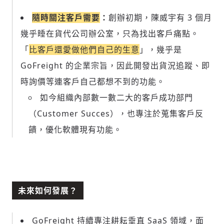
隨時關注客戶需要
：
創辦初期，陳威宇有 3 個月
幾乎睡在貨代公司辦公室，只為找出客戶痛點。
「
比客戶還愛做他們自己的生意
」，幾乎是
GoFreight 的企業宗旨，因此開發出貨況追蹤、即
時詢價等連客戶自己都想不到的功能。
如今組織內部數一數二大的客戶成功部門
（Customer Succes），也專注於蒐集客戶反
饋，優化軟體現有功能。
未來如何發展？
GoFreight 持續專注耕耘垂直 SaaS 領域，面