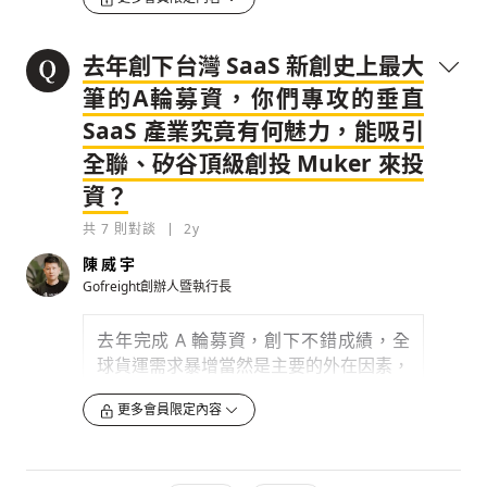
是給大手大腳的龍頭貨代公司用，裡面太
取價差
。聽起來只是協助安排運貨，很單
多客製化、複雜功能，對中小型貨代而言
純，但舉例來說，一批從上海運到鳳凰城
檢舉留言
不僅不實用，還可能加重工作負擔。於是
的貨櫃，要先從上海運到美國港口，然後
去年創下台灣 SaaS 新創史上最大
我們選擇把資源專注滿足這些沒被照顧的
安排卡車拖到目的地，這些都要先詢價、
筆的A輪募資，你們專攻的垂直
客戶
。
報價，得到客戶同意，貨代才能去找哪些
SaaS 產業究竟有何魅力，能吸引
運輸路線能集中運輸、談到最實惠的合
0
2y
約，另外還要考慮過程中有沒有需要倉儲
全聯、矽谷頂級創投 Muker 來投
服務；最後如果海運延遲，以上都要重新
檢舉留言
資？
剛開始創業，我們沒有拿創投錢，只有簡單親
排過，你要另外叫不同公司的卡車托運。
朋好友募資，也沒什麼人脈，起初只用陌生軟
共
7
則對談
2y
體開發，就是寫些 e
陳威宇
0
2y
Gofreight創辦人暨執行長
0
2y
檢舉留言
檢舉留言
過去這些細碎流程，貨代公司都只能手動
去年完成 A 輪募資，創下不錯成績，全
輸入成一張張表單印出來，你能想像中間
球貨運需求暴增當然是主要的外在因素，
能犯的人為錯誤太多了，光是打錯字，或
但確實也是因為越多人看到垂直 SaaS 產
更多會員限定內容
是忘記去托運延遲貨櫃，造成的損失，就
業的魅力。這個題目我們起步的很早，當
佔掉貨代很大一部分的成本。這也是為什
2014、2015 年矽谷還在瘋共享經濟的時
麼
客戶一用我們的雲端管理服務，1 年可
候，我們就先做了。