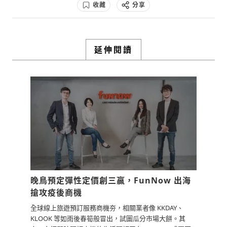
以節省上百萬的罰金
。
收藏
分享
1
2y
0
2y
檢舉留言
垂直 SaaS 的精神是我們怎麼用一套系統
檢舉留言
我們的軟體可以讓貨代公司裡的每一個
幫你整個生意做到位
。以前的水平 SaaS
延伸閱讀
人，用最有效率的方式去管理所有任務排
雖然好用，但只能幫企業做到在特定環節
程、回覆訊息
。如果你手上有個貨櫃延遲
上強大，它也許在銷售、 CRM 管理上非
2 天，系統會提醒你，讓你預先做最有效
常厲害，但是一間企業要成功不能只是一
的安排。而且不只系統本身操作容易，我
個環節強，尤其在數位轉型的趨勢裡，還
們也能提供報告給高層做數據化管理，像
是要有人出來幫單一產業設計出一套能流
是每個操作員 1 個月能處理幾批貨物，
暢營運的系統。
KPI 有沒有達標，然後會計那邊有沒有應
0
2y
收帳款逾期，有沒有去催繳，這些都是讓
客戶營收、毛利雙漲的秘訣。
檢舉留言
以前大家會覺得一套軟體做出來，只給一個產
0
2y
業用很可惜，格局太小，但是這幾年有
晚鳥預定彈性定價創三贏，FunNow 出海
ServiceTitan
搶攻疫後商機
檢舉留言
但要能想到、開發出這些功能，我們創辦人前3
0
2y
全球線上旅遊預訂服務商機夯，相關業者像 KKDAY、
個月幾乎都睡在貨代公司的辦公室，去真正了
KLOOK 等如雨後春筍般冒出，試圖瓜分市場大餅。其
解他們需要什麼，而
檢舉留言