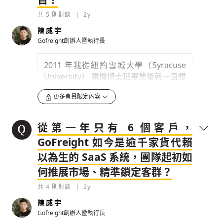
共
5
則對談
2y
陳威宇
Gofreight創辦人暨執行長
2011 年我從紐約雪城大學（Syracuse
University） 電機博士班畢業後就一直想
創業，原本想做硬體相關題目，最後考量
更多會員限定內容
硬體資金需求高、風險大
，索性先回台
灣。在台積電做了 3 年，創業夢還是沒
被澆熄，於是我給自己半年期限，還跟主
從第一年只有 6 個客戶，
存為草稿
提交
規則說明
管說時間到，找不到題目就回去。
GoFreight 如今是逾千家貨代賴
0
2y
以為生的 SaaS 系統，團隊起初如
何推展市場、精準鎖定客群？
檢舉留言
一開始其實最想做的是時尚平台，但這類
共
4
則對談
2y
面對消費者（to c）的市場要砸重本行銷
才有成效，而且太多對手擠在一個不大的
陳威宇
市場裡，失敗幾次，我說服現在的共同創
Gofreight創辦人暨執行長