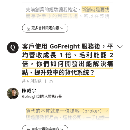
辦人李彥霖從待了 10 年的科技公司離
職，我們倆全職來找創業題目。
先前創業的經驗讓我確定，
新創就是要找
競爭對手少的利基市場
。所以在整塊
0
2y
SaaS 市場中，我們只選擇做貨代生意的
更多會員限定內容
人，而且是針對美國中小型貨代公司。選
檢舉留言
後來有個在美國做進口生意的朋友，告訴
擇美國是因為它是全球第一大市場，有超
我貨代產業狀況，說這個產業太冷僻、難
過 10 萬間貨代公司，台灣才 1000 多
客戶使用 GoFreight 服務後，平
懂，沒什麼人進來服務市場需求，多數貨
間，致於為何選中小型？整個市場產值貢
均營收成長 1 倍、毛利能翻 2
代公司還在用二三十年前開發的系統。可
獻雖然主要來自那幾間龍頭貨代公司，但
倍，你們如何開發出能解決痛
能出於好奇或好勝心，當下我真的飛到美
中小型貨代數量實際上也佔了市場七八
國，花 3 個月實際訪查十幾間貨代公
成，是不可小覷的數目，更重要的是它們
點、提升效率的貨代系統？
司。
長期被underserved（缺乏服務）。
共
6
則對談
2y
0
0
2y
2y
陳威宇
Gofreight創辦人暨執行長
檢舉留言
檢舉留言
一開始看到他們每人桌上洋洋灑灑一大疊文件
貨代公司的軟體其實不是沒人做，目前這
匣，就能懂為什麼這個產業沒人進來。一個托
產業的龍頭是間成立逾 30 年，市值超過
貨代的本質就是一位掮客（broker），
運人就要一整本文件匣
180 億美元的澳洲公司，但會說我們沒什
透過服務貿易商、運輸公司，一手包辦一
麼競爭對手，是因為他們開發的系統，都
項貨品從甲地送到乙地的流程，並從中賺
0
2y
更多會員限定內容