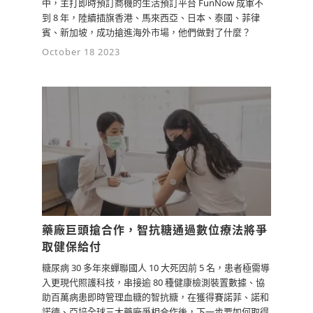
中，主打即時預訂商機的生活預訂平台 FunNow 成軍不
到 8 年，陸續插旗香港、馬來西亞、日本、泰國、菲律
0
2y
賓、新加坡，成功搶進海外市場，他們做對了什麼？
檢舉留言
October 18 2023
藥廠巨頭搶合作，智抗糖通過數位療法將爭
取健保給付
糖尿病 30 多年來蟬聯國人 10 大死因前 5 名，患者極需導
入更現代照護科技，串接逾 80 種健康檢測裝置數據、協
助百萬病患即時管理血糖的智抗糖，在獲得賽諾菲、諾和
諾德、亞培全球三大藥廠爭相合作後，下一步要如何取得