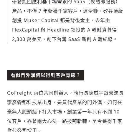
研發能回應利基市場需求的 SaaS（軟體即服務）
產品，不僅 7 年斬獲千家客戶，連全聯、矽谷頂級
創投 Muker Capital 都是背後金主，去年由
FlexCapital 與 Headline 領投的 A 輪融資募得
2,300 萬美元，創下台灣 SaaS 新創 A 輪紀錄。
看似門外漢何以得到客戶青睞？
GoFreight 兩位共同創辦人，執行長陳威宇跟營運長
李彥霖都科技業出身，是貨代產業的門外漢，如何在
毫無人脈頭緒下打入市場，創業第一年只有不到 10
位客戶，靠著兩大心法一路披荊斬棘，至今獲得千家
貨代公司採用。