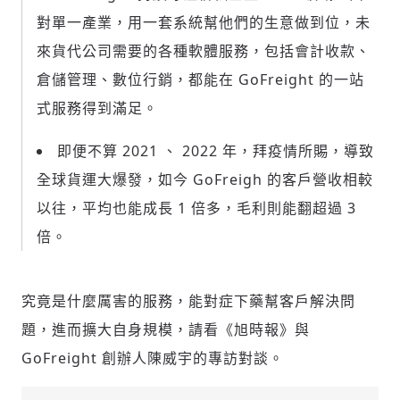
對單一產業，用一套系統幫他們的生意做到位，未
來貨代公司需要的各種軟體服務，包括會計收款、
倉儲管理、數位行銷，都能在 GoFreight 的一站
式服務得到滿足。
即便不算 2021 、 2022 年，拜疫情所賜，導致
全球貨運大爆發，如今 GoFreigh 的客戶營收相較
以往，平均也能成長 1 倍多，毛利則能翻超過 3
倍。
新增回應
究竟是什麼厲害的服務，能對症下藥幫客戶解決問
題，進而擴大自身規模，請看《旭時報》與
參與深度對談的交流原則：
GoFreight 創辦人陳威宇的專訪對談。
運用段落闡述想法：表達觀點清楚結構，讓
多元領域交流更有脈絡化