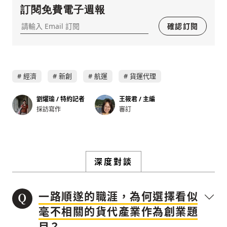
討論聚焦議題本身：尊重不同角度的內容、
訂閱免費電子週報
觀點，以及言論
確認訂閱
避免不理性的用詞：不因個人主觀感受不
同，而使用情緒性攻擊字眼
禁止歧視性的言論：不對他人種族、宗教、
性別等身份，發表歧視言論
輸入 Email 驗證碼
登入或註冊
經濟
新創
航運
貨運代理
將此文章當作禮物
反對任何型式騷擾：杜絕包含但不限於恐
陪你從「科技+人文」視角，深入國際政經脈動
嚇、髒話、威脅、性暗示等文字
將此文章當作禮物
分享
劉燿瑜 / 特約記者
王筱君 / 主編
邀請會員
35元/週解鎖付費會員專屬內容
請輸入發送到
的驗證碼
採訪寫作
審訂
(十分鐘內有效)
選擇留言文字給平台的使用範疇（皆註記
成為付費會員，即可擁有：
您確定要花費 NT49 元
來源）：
✓ 全站深度分析報導文章
將此文章以禮物的形式送給朋友嗎
近期曾送禮給下列會員
✓ 會員專屬 8 折活動報名優惠
留言文字開放授權
深度對談
留言連結
歡迎您加入《旭時報》
可送禮額度：
0
|
每月 1 號更新可送禮次數
立即成為付費會員
掌握國際政經脈動
再想一下
確定購買
留言文字開放引用
參與下一波全球科技革命
一路順遂的職涯，為何選擇看似
已經是付費會員？
登入繼續閱讀
發送禮物
驗證
毫不相關的貨代產業作為創業題
目？