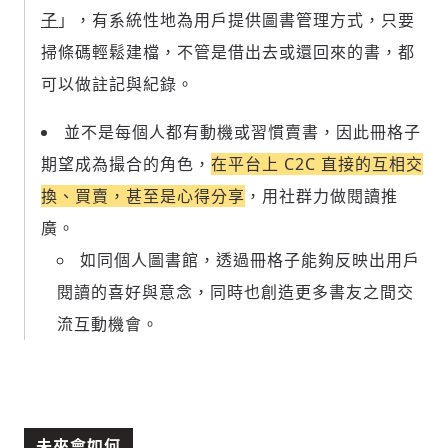
子
」，
有系統性地為用戶提供圖書管理方式
，只要
掃條碼輕鬆建檔，不管是借出去或還回來的書，都
可以做註記與紀錄。
並不是每個人都有動機或習慣賣書，因此冊格子
期望成為撮合的角色，
在平台上 C2C 直接的互相交
換、買賣，甚至是心得分享
，用社群力做閱讀推
廣。
如同個人圖書館，透過冊格子能夠反映出用戶
閱讀的喜好與意念，同時也創造更多書友之間交
流互動機會。
新增回應
參與深度對談的交流原則：
未來會如何