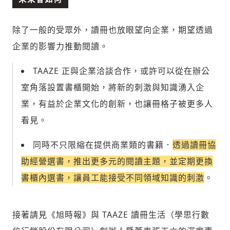
運用段落闡述想法：表達觀點清楚結構，讓
多元領域交流更有脈絡化
除了一般的受眾外，讀冊也放眼望向企業，期望透過
討論聚焦議題本身：尊重不同角度的內容、
企業的影響力推動閱讀。
觀點，以及言論
避免不理性的用詞：不因個人主觀感受不
TAAZE 正與企業洽談合作，或許可以從在辦公
同，而使用情緒性攻擊字眼
禁止歧視性的言論：不對他人種族、宗教、
室角落設置書櫃開始，
將新的刺激與知識湧入企
性別等身份，發表歧視言論
業
，有益於企業文化的創新，也讓冊格子被更多人
輸入 Email 驗證碼
登入或註冊
將此文章當作禮物
反對任何型式騷擾：杜絕包含但不限於恐
陪你從「科技+人文」視角，深入國際政經脈動
看見。
嚇、髒話、威脅、性暗示等文字
將此文章當作禮物
分享
邀請會員
35元/週解鎖付費會員專屬內容
請輸入發送到
的驗證碼
同時不只限縮在提供商業類的書籍．
透過讀冊協
(十分鐘內有效)
選擇留言文字給平台的使用範疇（皆註記
成為付費會員，即可擁有：
助經營選書，推出更多元的閱讀主題，並定期更換
您確定要花費 NT49 元
來源）：
✓ 全站深度分析報導文章
將此文章以禮物的形式送給朋友嗎
近期曾送禮給下列會員
書櫃內選書，讓員工能接受不同領域知識的刺激
。
✓ 會員專屬 8 折活動報名優惠
留言文字開放授權
留言連結
歡迎您加入《旭時報》
可送禮額度：
0
|
每月 1 號更新可送禮次數
立即成為付費會員
掌握國際政經脈動
接著請見《旭時報》與 TAAZE 讀冊生活（學思行數
再想一下
確定購買
留言文字開放引用
參與下一波全球科技革命