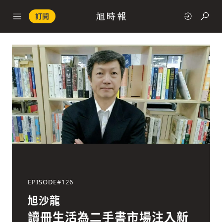
訂閱
政治
快速連結
經濟
EPISODE#
126
科技
旭沙龍
讀冊生活為二手書市場注入新