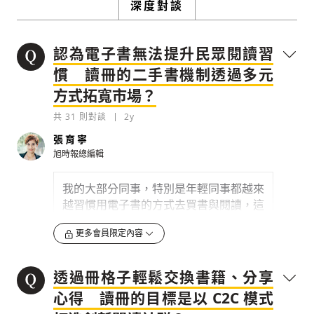
深度對談
認為電子書無法提升民眾閱讀習
慣 讀冊的二手書機制透過多元
方式拓寬市場？
共
31
則對談
2y
張育寧
旭時報總編輯
我的大部分同事，特別是年輕同事都越來
越習慣用電子書的方式去買書與閱讀，這
對實體書市場會產生滿巨大的影響，您怎
更多會員限定內容
麼看電子書趨勢？
0
2y
透過冊格子輕鬆交換書籍、分享
檢舉留言
心得 讀冊的目標是以 C2C 模式