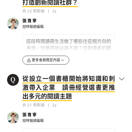
打造創新閱讀社群？
共
22
則對談
2y
張育寧
旭時報總編輯
這段時間讀冊生活做了哪些往這個方向的
事情，您覺得效益高不高？您對讀者的觀
察是什麼？
更多會員限定內容
0
2y
從設立一個書櫃開始將知識和刺
檢舉留言
激帶入企業 讀冊經營選書更推
出多元的閱讀主題
共
21
則對談
2y
張育寧
旭時報總編輯