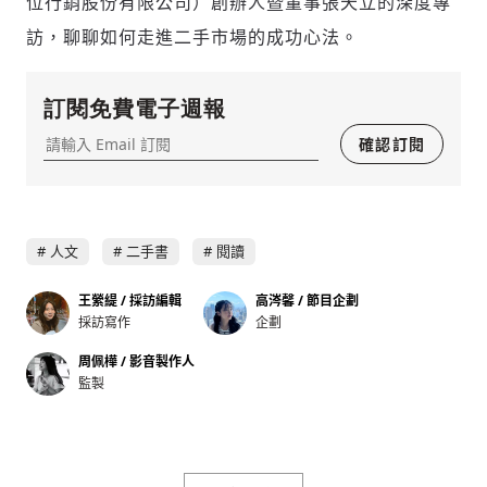
已經是付費會員？
登入繼續閱讀
位行銷股份有限公司）創辦人暨董事張天立的深度專
發送禮物
驗證
訪，聊聊如何走進二手市場的成功心法。
訂閱免費電子週報
確認訂閱
人文
二手書
閱讀
王縈緹 / 採訪編輯
高涔馨 / 節目企劃
採訪寫作
企劃
存為草稿
提交
規則說明
周佩樺 / 影音製作人
監製