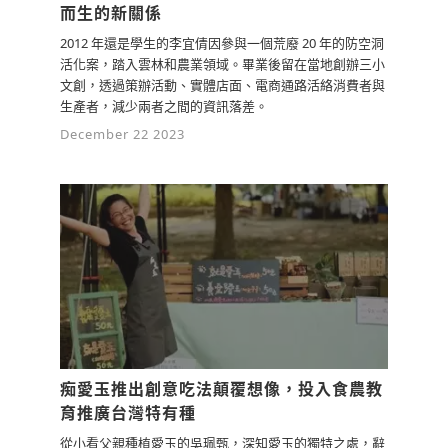
而生的新關係
0
2y
2012 年還是學生的李宜倩因參與一個荒廢 20 年的防空洞
檢舉留言
活化案，踏入雲林和農業領域。畢業後留在當地創辦三小
農業要如何轉換大家原有的認知？我認為
文創，透過策辦活動、實體店面、電商通路活絡消費者與
這是未來台灣在農業可以提升價值的方
生產者，減少兩者之間的資訊落差。
向，我並不會單純說我就是要栽種。雖然
December 22 2023
那時常開玩笑跟我媽說：「我想跟你借
錢，去以前你老家埔里種田。」
0
2y
檢舉留言
媽媽是南投埔里人，因為這樣的因緣際會
下，我發現台灣在這塊有非常好的生產夥
伴、加工夥伴。那我想把這些好的夥伴互
相加乘、加值，我繞了台灣滿多地方，
北、中、南和東我都去看。
痴愛玉推出創意吃法顛覆想像，投入食農教
0
2y
育推廣台灣特有種
檢舉留言
從小看父親種植愛玉的吳珮甄，深知愛玉的獨特之處，辭