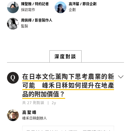
陳聖雅 / 特約記者
高涔馨 / 節目企劃
採訪寫作
企劃
周佩樺 / 影音製作人
監製
存為草稿
提交
規則說明
深度對談
在日本文化薰陶下思考農業的新
可能 峰禾日秝如何提升在地產
品的附加價值？
共
27
則對談
2y
高聖峰
峰禾日秝創辦人