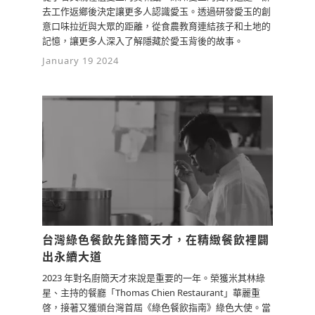
其實要改善生產者的想法不是那麼容易，
去工作返鄉後決定讓更多人認識愛玉。透過研發愛玉的創
包含說用好的栽種方式，甚至是他不只是
意口味拉近與大眾的距離，從食農教育連結孩子和土地的
單純賣生鮮，還有其他格外的東西。這個
記憶，讓更多人深入了解隱藏於愛玉背後的故事。
觀念必須要讓他們能理解，因為畢竟生產
January 19 2024
者已經很辛苦了，我也理解要生產又要加
工，其實不是那麼容易，所以我希望能擔
當他們在這個環節外的好夥伴。
0
2y
檢舉留言
加工者他們有好的技術，但缺乏好的原
料，那我正好有認識，所以我在這個創業
的過程中，陸續串連了滿多的生產者與加
工者的合作。
台灣綠色餐飲先鋒簡天才，在精緻餐飲裡闢
0
2y
出永續大道
檢舉留言
2023 年對名廚簡天才來說是重要的一年。榮獲米其林綠
星、主持的餐廳「Thomas Chien Restaurant」華麗重
啓，接著又獲頒台灣首屆《綠色餐飲指南》綠色大使。當