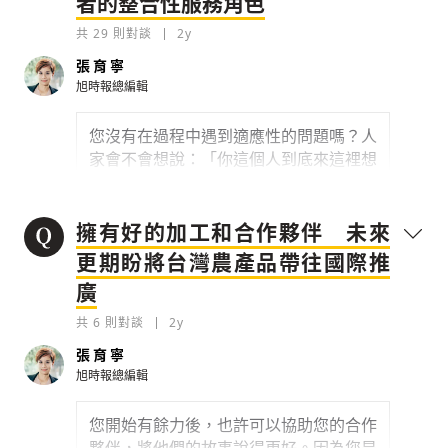
者的整合性服務角色
給合作的夥伴通路、企業和一般的消費者
共
29
則對談
2y
手上。
張育寧
0
2y
旭時報總編輯
檢舉留言
您沒有在過程中遇到適應性的問題嗎？人
我是 17 歲高中畢業後去日本念大學，唸
家會不會想說：「你這個人到底來這裡想
設計出身。其實本來對日本的想法並沒有
幹嘛？」
像現在這麼深刻，主要是覺得新鮮。但因
為日本京都有很多在地代表性的寺廟、神
0
2y
擁有好的加工和合作夥伴 未來
社，也留存了一些傳統文物，甚至現在又
有很多外國觀光客。在這樣的薰陶之下，
更期盼將台灣農產品帶往國際推
檢舉留言
我算是整個開竅，看到非常多新鮮的人事
廣
物，不管是他們保留自己文化的方式，或
如何迎接全球性的新資訊，我覺得日本給
共
6
則對談
2y
我非常大的衝擊。
張育寧
旭時報總編輯
0
2y
您開始有餘力後，也許可以協助您的合作
檢舉留言
當我要創立品牌時，其實我常常會回想當
夥伴，將他們的故事說得更好。因為您是