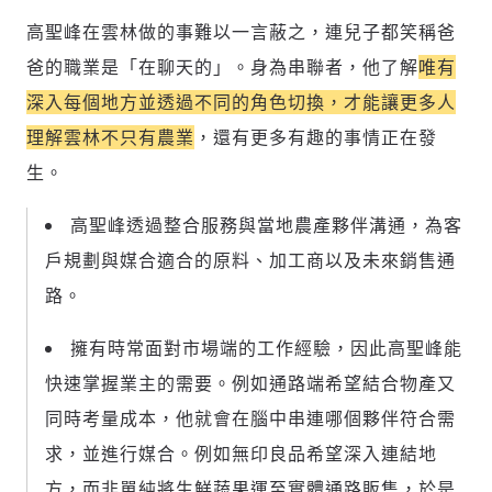
高聖峰在雲林做的事難以一言蔽之，連兒子都笑稱爸
爸的職業是「在聊天的」。身為串聯者，他了解
唯有
深入每個地方並透過不同的角色切換，才能讓更多人
理解雲林不只有農業
，還有更多有趣的事情正在發
生。
高聖峰透過整合服務與當地農產夥伴溝通，為客
戶規劃與媒合適合的原料、加工商以及未來銷售通
路。
擁有時常面對市場端的工作經驗，因此高聖峰
能
快速掌握業主的需要。例如通路端希望結合物產又
同時考量成本，他就會在腦中串連哪個夥伴符合需
求，並進行媒合。
例如無印良品希望深入連結地
方，而非單純將生鮮蔬果運至實體通路販售，於是