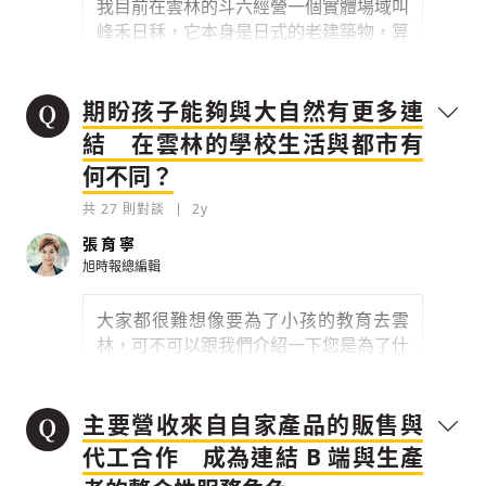
我目前在雲林的斗六經營一個實體場域叫
峰禾日秝，它本身是日式的老建築物，算
是警察宿舍。
0
2y
期盼孩子能夠與大自然有更多連
結 在雲林的學校生活與都市有
檢舉留言
我是因緣際會來到雲林，我不是雲林人，
何不同？
因為我知道很多返鄉或二代創業，他們會
選擇在他們的家鄉建立品牌或創業。來到
共
27
則對談
2y
雲林有幾個原因，除了我自己想做農業相
張育寧
關的創業外，其實也是因為小朋友的教
旭時報總編輯
育。
大家都很難想像要為了小孩的教育去雲
0
2y
林，可不可以跟我們介紹一下您是為了什
麼目的去？
檢舉留言
峰禾日秝算是一個服務型的整合品牌，在
創業三年期間，不管是從生產端、原物料
0
2y
主要營收來自自家產品的販售與
的開發到去找尋好的友善種植，或產銷履
代工合作 成為連結 B 端與生產
檢舉留言
歷，怎麼樣用比較純粹的加工來製作，到
整個銷售和倡議，甚至是如何將產品提供