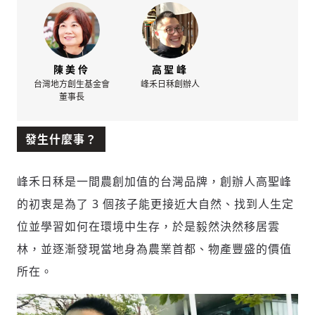
陳美伶
高聖峰
台灣地方創生基金會
峰禾日秝創辦人
董事長
發生什麼事？
峰禾日秝是一間農創加值的台灣品牌，創辦人高聖峰
的初衷是
為了 3 個孩子能更接近大自然、找到人生定
位並學習如何在環境中生存，於是毅然決然移居雲
林
，並逐漸發現當地身為農業首都、物產豐盛的價值
所在。