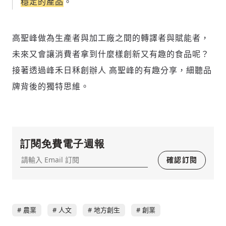
穩定的產品
。
陪你從「科技+人文」視角，深入國際政經脈動
嚇、髒話、威脅、性暗示等文字
將此文章當作禮物
分享
邀請會員
35元/週解鎖付費會員專屬內容
請輸入發送到
的驗證碼
(十分鐘內有效)
選擇留言文字給平台的使用範疇（皆註記
高聖峰做為生產者與加工廠之間的轉譯者與賦能者，
成為付費會員，即可擁有：
您確定要花費 NT49 元
來源）：
✓ 全站深度分析報導文章
未來又會讓消費者拿到什麼樣創新又有趣的食品呢？
將此文章以禮物的形式送給朋友嗎
近期曾送禮給下列會員
✓ 會員專屬 8 折活動報名優惠
接著透過峰禾日秝創辦人 高聖峰的有趣分享，細聽品
留言文字開放授權
留言連結
歡迎您加入《旭時報》
牌背後的獨特思維。
可送禮額度：
0
|
每月 1 號更新可送禮次數
立即成為付費會員
掌握國際政經脈動
再想一下
確定購買
留言文字開放引用
參與下一波全球科技革命
已經是付費會員？
登入繼續閱讀
發送禮物
驗證
訂閱免費電子週報
確認訂閱
農業
人文
地方創生
創業