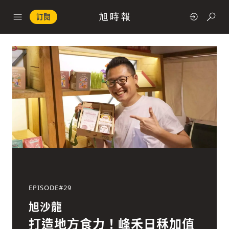
訂閱
政治
快速連結
經濟
EPISODE#
29
科技
旭沙龍
打造地方食力！峰禾日秝加值