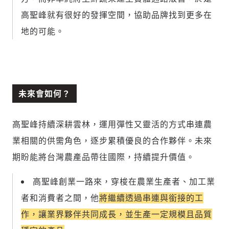
高聖峰就有很好的發揮空間，協助品牌找到更多在
地的可能。
新增回應
未來會如何？
參與深度對談的交流原則：
高聖峰持續深耕雲林，運用彈性又靈活的方式串連農
運用段落闡述想法：表達觀點清楚結構，讓
多元領域交流更有脈絡化
業相關的供需角色，逐步累積優良的合作夥伴。未來
討論聚焦議題本身：尊重不同角度的內容、
期盼能將台灣農產品帶往國際，持續提升價值。
觀點，以及言論
避免不理性的用詞：不因個人主觀感受不
高聖峰創業一路來，穿梭在農業生產者、加工業
同，而使用情緒性攻擊字眼
者和消費者之間，他
將繼續透過串連與銜接的工
禁止歧視性的言論：不對他人種族、宗教、
性別等身份，發表歧視言論
作，讓業界夥伴共同成長，並生產一定規模且品質
輸入 Email 驗證碼
登入或註冊
將此文章當作禮物
反對任何型式騷擾：杜絕包含但不限於恐