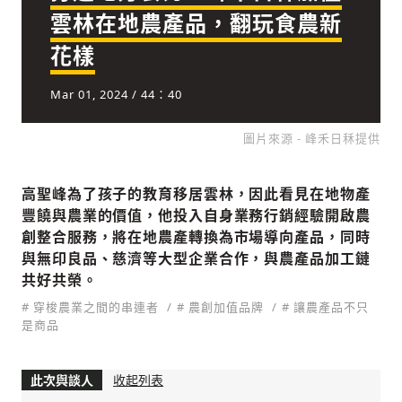
雲林在地農產品，翻玩食農新
花樣
社會
Mar 01, 2024
/ 44：40
圖片來源 - 峰禾日秝提供
人文
高聖峰為了孩子的教育移居雲林，因此看見在地物產
豐饒與農業的價值，他投入自身業務行銷經驗開啟農
創整合服務，將在地農產轉換為市場導向產品，同時
與無印良品、慈濟等大型企業合作，與農產品加工鏈
共好共榮。
# 穿梭農業之間的串連者
# 農創加值品牌
# 讓農產品不只
是商品
此次與談人
收起列表