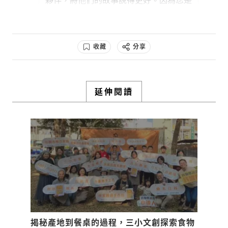
時在日本所看到的這些在地文化工作者，
學設計的，這一塊可能也滿值得期待。
這些小品牌怎麼跟市場做出差異，因此我
自己是設定要把農業產品往市場導向的方
0
2y
向去開發。
收藏
分享
檢舉留言
美伶姐，您對聖峰有沒有什麼期待？聽起
0
2y
來他客製化的空間很高。
檢舉留言
很感謝水保署，當時我入選了青年回鄉計
延伸閱讀
0
2y
畫，這 3 年投入這樣的計畫，其中有兩
檢舉留言
個很關鍵的單位和人物，一個是台中樹合
苑合樸農學市集的陳孟凱博士，當時我在
台中工作時就已經有接觸過博士。因為小
朋友陸續出生，我希望給他們吃比較友善
的食物，才因此知道台灣的小農和從事友
善栽種的人，他們都非常有自己的堅持，
我一直在思考怎麼增加這些產品的附加價
值，也因此認識了璞草園的許仁和大哥，
他是從芳香植物轉換到目前以氣味為導
向，甚至和林務局合作開發台灣氣味。
揭秘產地到餐桌的過程，三小文創探索食物