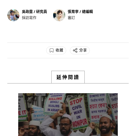
吳政霆 / 研究員
張育寧 / 總編輯
採訪寫作
審訂
收藏
分享
延伸閱讀