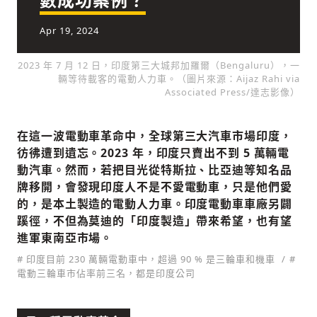
Apr 19, 2024
社會
2023 年 7 月 12 日，印度第三大城邦加羅爾（Bengaluru），一
輛等待載客的電動人力車。（圖片來源：Aijaz Rahi via
Associated Press/達志影像）
在這一波電動車革命中，全球第三大汽車市場印度，
人文
彷彿遭到遺忘。2023 年，印度只賣出不到 5 萬輛電
動汽車。然而，若把目光從特斯拉、比亞迪等知名品
牌移開，會發現印度人不是不愛電動車，只是他們愛
的，是本土製造的電動人力車。印度電動車車廠另闢
蹊徑，不但為莫迪的「印度製造」帶來希望，也有望
進軍東南亞市場。
# 印度目前 230 萬輛電動車中，超過 90 % 是三輪車和機車
#
電動三輪車市佔率前三名，都是印度公司