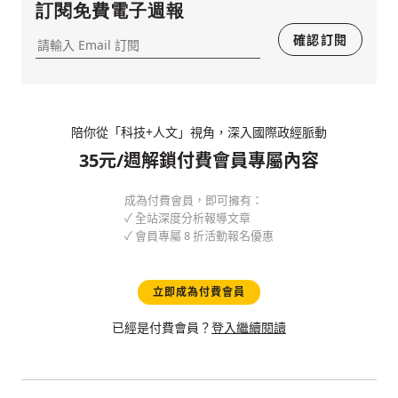
留言文字開放引用
訂閱免費電子週報
參與下一波全球科技革命
已經是付費會員？
登入繼續閱讀
發送禮物
驗證
確認訂閱
陪你從「科技+人文」視角，深入國際政經脈動
35元/週解鎖付費會員專屬內容
成為付費會員，即可擁有：
✓ 全站深度分析報導文章
✓ 會員專屬 8 折活動報名優惠
立即成為付費會員
存為草稿
提交
規則說明
已經是付費會員？
登入繼續閱讀