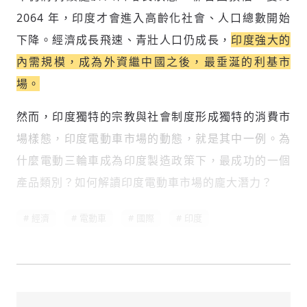
參與深度對談的交流原則：
2064 年，印度才會進入高齡化社會、人口總數開始
運用段落闡述想法：表達觀點清楚結構，讓
下降。經濟成長飛速、青壯人口仍成長，
印度強大的
多元領域交流更有脈絡化
內需規模，成為外資繼中國之後，最垂涎的利基市
討論聚焦議題本身：尊重不同角度的內容、
觀點，以及言論
場。
避免不理性的用詞：不因個人主觀感受不
同，而使用情緒性攻擊字眼
然而，印度獨特的宗教與社會制度形成獨特的消費市
禁止歧視性的言論：不對他人種族、宗教、
場樣態，印度電動車市場的動態，就是其中一例。為
性別等身份，發表歧視言論
輸入 Email 驗證碼
登入或註冊
什麼電動三輪車成為印度製造政策下，最成功的一個
將此文章當作禮物
反對任何型式騷擾：杜絕包含但不限於恐
陪你從「科技+人文」視角，深入國際政經脈動
嚇、髒話、威脅、性暗示等文字
產品類別？如何解讀印度電動車市場的龐大潛力？
將此文章當作禮物
分享
邀請會員
35元/週解鎖付費會員專屬內容
請輸入發送到
的驗證碼
(十分鐘內有效)
經濟
電動車
國際
印度
選擇留言文字給平台的使用範疇（皆註記
成為付費會員，即可擁有：
您確定要花費 NT49 元
來源）：
✓ 全站深度分析報導文章
將此文章以禮物的形式送給朋友嗎
近期曾送禮給下列會員
✓ 會員專屬 8 折活動報名優惠
留言文字開放授權
留言連結
歡迎您加入《旭時報》
可送禮額度：
0
|
每月 1 號更新可送禮次數
立即成為付費會員
掌握國際政經脈動
再想一下
確定購買