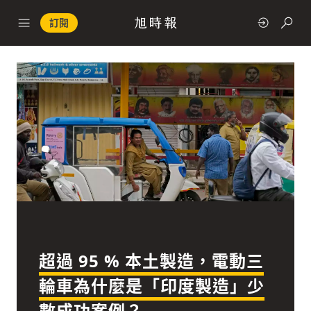
訂閱
政治
快速連結
經濟
超過 95 % 本土製造，電動三
科技
輪車為什麼是「印度製造」少
數成功案例？