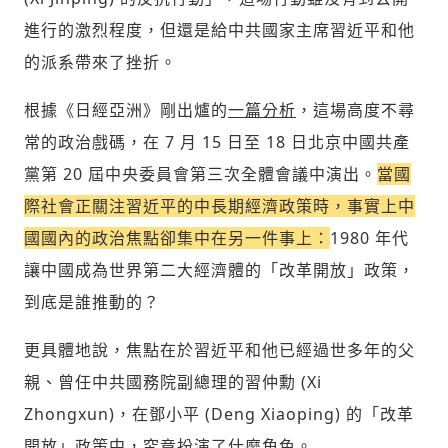
進行的激烈程度，但還是給中共國家主席習近平和他
的派系帶來了挫折。
根據《日經亞洲》剛出爐的
一篇分析
，這場高度不尋
常的政治戲碼，在 7 月 15 日至 18 日北京中國共產
黨第 20 屆中央委員會第三次全體會議中演出。
當國
際社會正關注習近平的中長期經濟政策時，事實上中
國國內的政治焦點卻集中在另一件事上：
1980 年代
讓中國成為世界第二大經濟體的「改革開放」政策，
到底是誰推動的？
更具體地說，焦點在於習近平和他已經過世多年的父
親、曾任中共國務院副總理的習仲勳 (Xi
Zhongxun)，在鄧小平 (Deng Xiaoping) 的「改革
開放」政策中，究竟扮演了什麼角色。