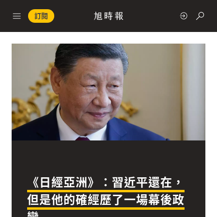
訂閱
政治
快速連結
經濟
《日經亞洲》：習近平還在，
科技
但是他的確經歷了一場幕後政
變