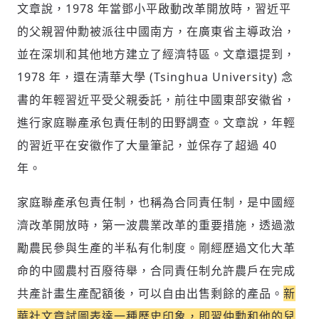
文章說，1978 年當鄧小平啟動改革開放時，習近平
的父親習仲勳被派往中國南方，在廣東省主導政治，
並在深圳和其他地方建立了經濟特區。文章還提到，
1978 年，還在清華大學 (Tsinghua University) 念
書的年輕習近平受父親委託，前往中國東部安徽省，
進行家庭聯產承包責任制的田野調查。文章說，年輕
的習近平在安徽作了大量筆記，並保存了超過 40
年。
家庭聯產承包責任制，也稱為合同責任制，是中國經
濟改革開放時，第一波農業改革的重要措施，透過激
勵農民參與生產的半私有化制度。剛經歷過文化大革
命的中國農村百廢待舉，合同責任制允許農戶在完成
共產計畫生產配額後，可以自由出售剩餘的產品。
新
華社文章試圖表達一種歷史印象，即習仲勳和他的兒