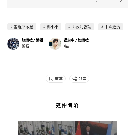
習近平政權
鄧小平
北戴河會議
中國經濟
旭編輯 / 編輯
張育寧 / 總編輯
編輯
審訂
收藏
分享
延伸閱讀