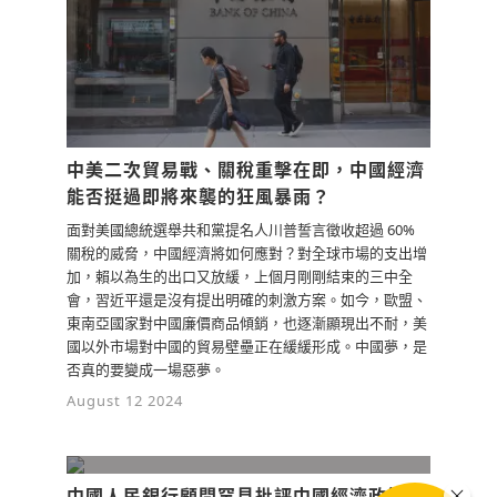
中美二次貿易戰、關稅重擊在即，中國經濟
能否挺過即將來襲的狂風暴雨？
面對美國總統選舉共和黨提名人川普誓言徵收超過 60%
關稅的威脅，中國經濟將如何應對？對全球市場的支出增
加，賴以為生的出口又放緩，上個月剛剛結束的三中全
會，習近平還是沒有提出明確的刺激方案。如今，歐盟、
東南亞國家對中國廉價商品傾銷，也逐漸顯現出不耐，美
國以外市場對中國的貿易壁壘正在緩緩形成。中國夢，是
否真的要變成一場惡夢。
August 12 2024
中國人民銀行顧問罕見批評中國經濟政策