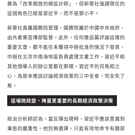
譽為「改革開放的總設計師」，但新華社強調現在的
這個角色已經是習近平，而不是鄧小平。
新增回應
新華社直屬國務院管理，國務院屬於中國中央政府，
由共產黨宣傳部監督。此外，任何像這篇評論這樣的
參與深度對談的交流原則：
重要文章，都不能在未獲得中辦批准的情況下發表，
運用段落闡述想法：表達觀點清楚結構，讓
中辦在北京中南海地區負責處理文書工作，習近平和
多元領域交流更有脈絡化
其他領導人的辦公室都在那裡。習近平的司馬昭之
討論聚焦議題本身：尊重不同角度的內容、
心，為原本應該討論經濟政策的三中全會，完全失了
觀點，以及言論
避免不理性的用詞：不因個人主觀感受不
焦。
同，而使用情緒性攻擊字眼
禁止歧視性的言論：不對他人種族、宗教、
這場微政變，掩蓋更重要的長期經濟政策決策
性別等身份，發表歧視言論
輸入 Email 驗證碼
登入或註冊
將此文章當作禮物
反對任何型式騷擾：杜絕包含但不限於恐
陪你從「科技+人文」視角，深入國際政經脈動
政治分析師認為，當反彈出現時，習近平應該意識到
嚇、髒話、威脅、性暗示等文字
將此文章當作禮物
分享
邀請會員
35元/週解鎖付費會員專屬內容
事態的嚴重性。他別無選擇，只能有效地命令有關部
請輸入發送到
的驗證碼