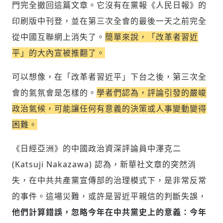
門完全撤回這篇文章。它沒有在黨報《人民日報》的
(十分鐘內有效)
選擇留言文字給平台的使用範疇（皆註記
成為付費會員，即可擁有：
您確定要花費 NT49 元
來源）：
✓ 全站深度分析報導文章
印刷版中刊登，並在第三次全會的最後一天之前完全
將此文章以禮物的形式送給朋友嗎
近期曾送禮給下列會員
✓ 會員專屬 8 折活動報名優惠
從中國互聯網上消失了。
簡單來說，「改革者習近
留言文字開放授權
留言連結
歡迎您加入《旭時報》
平」的大內宣被推翻了。
可送禮額度：
0
|
每月 1 號更新可送禮次數
立即成為付費會員
掌握國際政經脈動
再想一下
確定購買
留言文字開放引用
參與下一波全球科技革命
可以想像，在「改革者習近平」下台之後，第三次全
已經是付費會員？
登入繼續閱讀
發送禮物
驗證
會的氣氛會是怎樣的。
學者們認為，評論引發的嚴峻
政治氣候，可能讓任何有意義的決策或人事變動變得
困難。
《日經亞洲》的中國政治資深評論員中澤克二
(Katsuji Nakazawa) 認為，新華社文章的突然消
失，在中共共產黨宣傳部的治理模式下，是非常反常
的事件。這場災難，或許是習近平親信的判斷失誤，
他們計算錯誤，忽略今年在中共黨史上的意義：今年