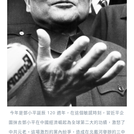
今年是鄧小平誕辰 120 週年，在這個敏感時刻，習近平企
圖抹去鄧小平在中國經濟崛起為全球第二大的功績，激怒了
中共元老。這場激烈的黨內紛爭，造成在北戴河舉辦的三中