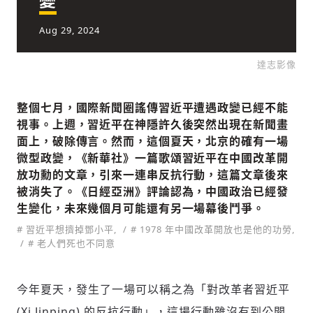
Aug 29, 2024
社會
達志影像
整個七月，國際新聞圈謠傳習近平遭遇政變已經不能
視事。上週，習近平在神隱許久後突然出現在新聞畫
面上，破除傳言。然而，這個夏天，北京的確有一場
人文
微型政變，《新華社》一篇歌頌習近平在中國改革開
放功勳的文章，引來一連串反抗行動，這篇文章後來
被消失了。《日經亞洲》評論認為，中國政治已經發
生變化，未來幾個月可能還有另一場幕後鬥爭。
# 習近平想擠掉鄧小平,
# 1978 年中國改革開放也是他的功勞,
# 老人們死也不同意
今年夏天，發生了一場可以稱之為「對改革者習近平
(Xi Jinping) 的反抗行動」，這場行動雖沒有到公開