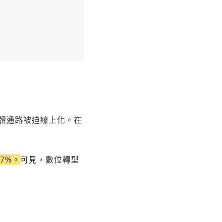
體通路被迫線上化。在
7%。
可見，數位轉型