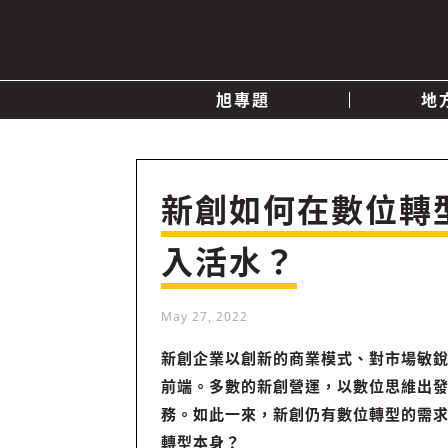
旭專題
地
產業消息
關於我們
追蹤
政治
新創如何在數位轉
入活水？
快速連結
May 27, 2022
新創企業以創新的商業模式、對市場敏
前端。多數的新創營運，以數位思維出
務。如此一來，新創仍有數位轉型的需
轉型本身？