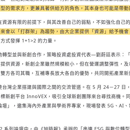
轉型的需求方，更兼具著供給方的角色，其本身也可能是帶動
在資源有限的前提下，與其改善自己的弱點，不如強化自己
未來會以「打群架」為趨勢，由大企業提供「資源」給予機會
方式發揮 1+1>2 的力量。
動轉型並與新創合作，策略投資處投資代表—劉蔚廷表示：
助提供資源，新創企業雖然規模較小，但在營運調整彈性，及
」雙方各司其職，互補專長放大各自的優勢，共同開拓產業新
台灣企業搭建與國際之間的交流管道。在 5 月 24－27 
標新創平台 InnoVEX，吸引全球新創團隊來台尋找商機。
022 論壇」，邀集海內外產業與學術界專家，現場發表 5G、A
 2022 系列論壇中，由《旭時報》承辦的
「串連 ESG 與數位轉