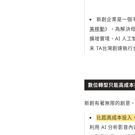
新創企業是一個
美移動
》，為解決
擴增實境、AI 人
末 TA台灣創速執
數位轉型只能高成本
新創有著無限的創意
比起高成本投入
利用 AI 分析影音