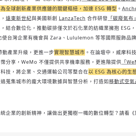
為全球創新產業供應鏈的關鍵樞紐，加速 ESG 轉型
。
Anch
享，
遠東新世紀
與美國新創
LanzaTech
合作研發
「碳廢氣布
，結合數位化，推動碳排僅次於石化業的紡織業擁抱 ESG
也使台灣企業有機會與 Zara、Lululemon 等等國際服飾
帶動產業升級，更進一步
實現智慧城市
。在論壇中，威摩科技（W
霈分享，WeMo 不僅提供共享機車服務，更進階提供
「We
用科技，將企業、交通運輸公司等整合在
以 ESG 為核心的生
透過蒐集城市的龐大環境數據與智慧分析，打造如
移動式空氣
傳統企業的創新精神，讓做出更獨樹一幟的數位轉型？請看《