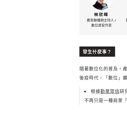
林欣曄
寶島聯播網主持人 /
數位資安作家
發生什麼事？
隨著數位化的普及，
後疫時代，「數位」
根據
勤業眾信
研
不再只是一種商業