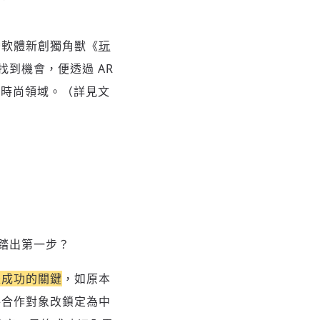
灣軟體新創獨角獸《
玩
到機會，便透過 AR
和時尚領域。（詳見文
踏出第一步？
是成功的關鍵
，如原本
將合作對象改鎖定為中