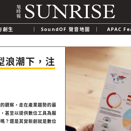
方創生
SoundOF 聲音地圖
APAC Fe
我們
聯絡我們
隱私權政策
使用者條款
經濟
科技
型浪潮下，注
銳的觀察，走在產業趨勢的最
發，甚至以提供數位工具為服
求嗎？還是其實新創就是數位