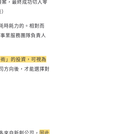
接案，最終成功切入零
談）
最耗時耗力的。相對而
創事業服務團隊負責人
技術」的投資，可視為
司方向後，才能選擇對
多來自新創公司，
因此