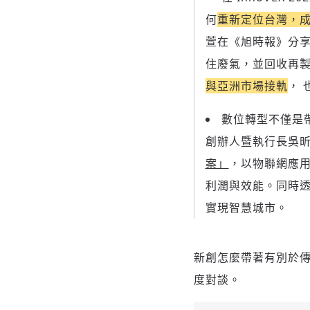
何
重新定位台灣，成
萱在《旭時報》分
住廢氣，並回收再製
與亞洲市場接軌
， 
數位轉型不僅是
創辦人暨執行長吳昕
案」
，以物聯網應
利潤與效能。同時
實現智慧城市。
新創怎麼帶著有別於
度對談。