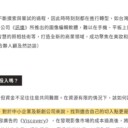
不斷摸索與嘗試的過程，因此時時刻刻都在進行轉型，如台
新增回應
母公司《
訊連
》所推出的圖像編輯軟體，難以在手機、平板上找
工智慧的照相技術等，打造全新的商業領域，成功聚焦在美妝
行合夥人顧及然訪談）
參與深度對談的交流原則：
運用段落闡述想法：表達觀點清楚結構，讓多元領域交流更有脈絡化
討論聚焦議題本身：尊重不同角度的內容、觀點，以及言論
避免不理性的用詞：不因個人主觀感受不同，而使用情緒性攻擊字眼
禁止歧視性的言論：不對他人種族、宗教、性別等身份，發表歧視言
投入嗎？
論
登入或註冊
輸入 Email 驗證碼
將此文章當作禮物
反對任何型式騷擾：杜絕包含但不限於恐嚇、髒話、威脅、性暗示等
陪你從「科技+人文」視角，深入國際政經脈動
，但資金不足往往是共同難題。在資源有限的情況下，該如何
分享
文字
將此文章當作禮物
邀請會員
35元/週解鎖付費會員專屬內容
請輸入發送到
的驗證碼
，對於中小企業及新創公司來說，找到適合自己的切入點更
(十分鐘內有效)
選擇留言文字給平台的使用範疇（皆註記來源）：
成為付費會員，即可擁有：
內容廣告的《
Viscovery
》，在發現影像市場的成本過高後，
您確定要花費 NT49 元
✓ 全站深度分析報導文章