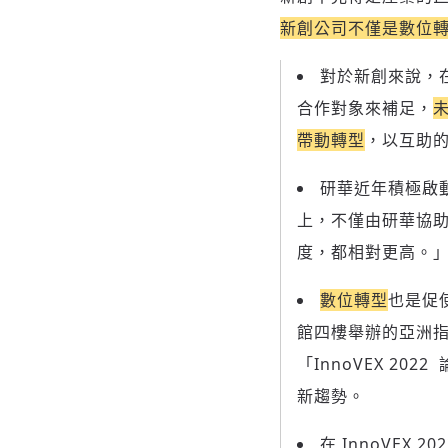
新創公司不僅是數位
對於新創來說，
合作對象來補足，
帶動轉型
，以互助的
研華近年積極啟
上，不僅由研華協
度，都相對更高。
數位轉型
也是促使
館四樓舉辦的亞洲指
「InnoVEX 2
新趨勢。
在 InnoVEX