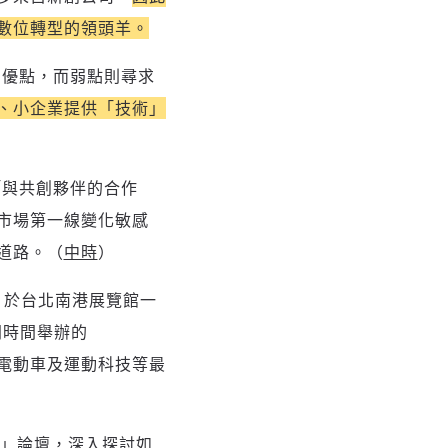
數位轉型的領頭羊。
的優點，而弱點則尋求
、小企業提供「技術」
「與共創夥伴的合作
市場第一線變化敏感
道路。（
中時
）
日，於台北南港展覽館一
同時間舉辦的
I、電動車及運動科技等最
型」論壇
，深入探討如