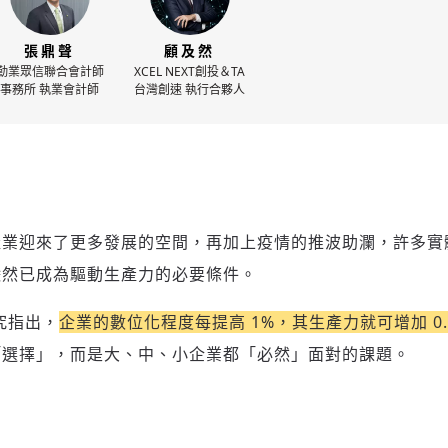
張鼎聲
顧及然
勤業眾信聯合會計師
XCEL NEXT創投＆TA
事務所 執業會計師
台灣創速 執行合夥人
產業迎來了更多發展的空間，再加上疫情的推波助瀾，許多實
儼然已成為驅動生產力的必要條件。
究指出，
企業的數位化程度每提高 1%，其生產力就可增加 0.
「選擇」，而是大、中、小企業都「必然」面對的課題。