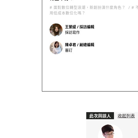
# 面對數位轉型浪潮，新創扮演什麼角色？
#
用低成本數位化嗎？
王縈緹 / 採訪編輯
採訪寫作
陳卓君 / 副總編輯
審訂
此次與談人
收起列表