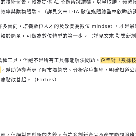
將此文章以禮物的形式送給朋友嗎
近期曾送禮給下列會員
的技術背景，轉為提供 AI 影像辨識結帳，以量取勝、頻繁
✓ 會員專屬 8 折活動報名優惠
留言文字開放授權
留言文字開放引用
效率與購物體驗。（詳見文末 DTA 數位媒體總監林欣曄訪
留言連結
歡迎您加入《旭時報》
可送禮額度：
0
|
每月 1 號更新可送禮次數
立即成為付費會員
掌握國際政經脈動
再想一下
確定購買
多面向，培養數位人才的及改變為數位 mindset ，才是
參與下一波全球科技革命
已經是付費會員？
登入繼續閱讀
發送禮物
較於簡單，可做為數位轉型的第一步。（詳見文末 勤業新
驗證
萬種工具，但絕不是所有工具都能解決問題。
企業對「數據
點
，幫助領導者更了解市場趨勢、分析客戶期望，明確知道公
的痛點改善起。（
Forbes
）
存為草稿
提交
規則說明
巨頭，但絕對是創新的先鋒。有許多創新產品及產業顧問服務