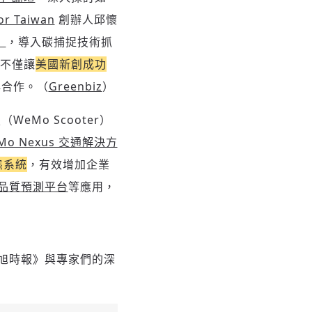
or Taiwan
創辦人邱懷
」
，導入碳捕捉技術抓
，不僅讓
美國新創成功
品牌合作。（
Greenbiz
）
eMo Scooter）
Mo Nexus 交通解決方
態系統
，有效增加企業
品質預測平台
等應用，
旭時報》與專家們的深