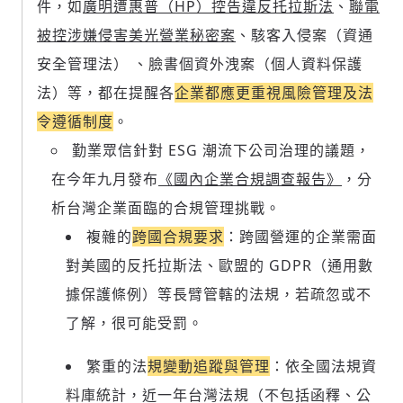
件，如
廣明遭惠普（HP）控告違反托拉斯法
、
聯電
被控涉嫌侵害美光營業秘密案
、駭客入侵案（資通
安全管理法） 、臉書個資外洩案（個人資料保護
法）等，都在提醒各
企業都應更重視風險管理及法
令遵循制度
。
勤業眾信針對 ESG 潮流下公司治理的議題，
在今年九月發布
《國內企業合規調查報告》
，分
析台灣企業面臨的合規管理挑戰。
複雜的
跨國合規要求
：跨國營運的企業需面
對美國的反托拉斯法、歐盟的 GDPR（通用數
據保護條例）等長臂管轄的法規，若疏忽或不
了解，很可能受罰。
繁重的法
規變動追蹤與管理
：依全國法規資
料庫統計，近一年台灣法規（不包括函釋、公