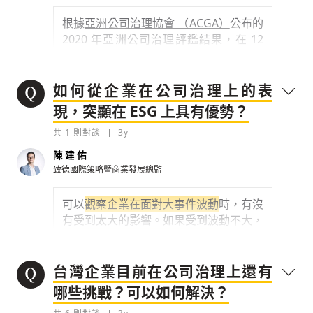
0
3y
0
3y
根據
亞洲公司治理協會 （ACGA）
公布的
檢舉留言
檢舉留言
2020 年亞洲公司治理評鑑結果，在 12
首先，內部需要訂定誠信經營的行為守則，要
發揮監察人功能，監察董事會運作。雖然監察
個亞洲市場評比中，台灣排名第四，名列
求公司從上到下都必須遵守，不能有違反誠信
人制度行之有年，不過隨著英美法系強調獨立
前茅。在
2021 道瓊永續指數（DJSI）
的行為。再者，公司誠
董事來監督董事會運作
中，台灣共多達 30 家企業入選
，在亞洲
如何從企業在公司治理上的表
0
3y
0
國家來說，僅次於日本。比對在台灣「公
3y
現，突顯在 ESG 上具有優勢？
司治理評鑑」獲得第一級肯定的 46 家企
檢舉留言
檢舉留言
共
1
則對談
3y
業名單，與入選 2021 道瓊永續指數
（DJSI）的 30 家台灣企業名單，會發現
陳建佑
有
20 家獲得台灣公司治理評鑑第一級的
致德國際策略暨商業發展總監
企業入選 DJSI
，顯見公司治理做得好的
公司，在 ESG 永續的績效也不錯。
可以
觀察企業在面對大事件波動
時，有沒
有受到太大的影響。如果受到波動不大，
0
3y
顯示企業在公司治理上比較穩固
。至於
ESG 對於企業在資本市場的影響，我想
檢舉留言
可以從兩個面向來評估，一個是公司與這
台灣企業目前在公司治理上還有
事件有沒有直接相關，第二是有沒有被廣
哪些挑戰？可以如何解決？
泛報導。例如傳產公司用永續食材提供員