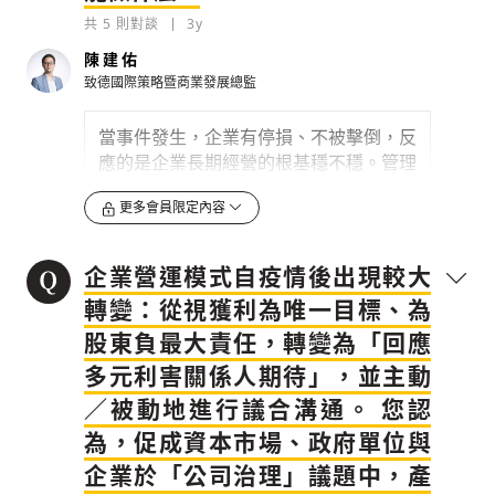
共
5
則對談
3y
0
3y
陳建佑
致德國際策略暨商業發展總監
檢舉留言
當事件發生，企業有停損、不被擊倒，反
應的是企業長期經營的根基穩不穩。管理
機制的建立 、內控風險有沒有被提出
更多會員限定內容
來，會是重點。風險分成兩個部分，一個
是企業內部，講的是
內稽內控，如果管理
機制建立好
，這是可以被保護好的。推特
企業營運模式自疫情後出現較大
的例子，可能討論的是董事會等內部的機
轉變：從視獲利為唯一目標、為
制是不是可以做得更好？...
股東負最大責任，轉變為「回應
0
3y
多元利害關係人期待」，並主動
檢舉留言
／被動地進行議合溝通。 您認
為，促成資本市場、政府單位與
企業於「公司治理」議題中，產