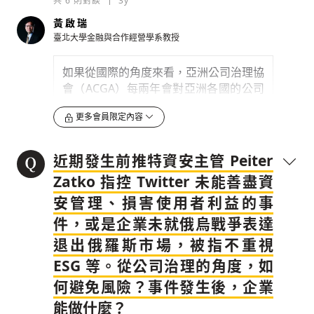
共
6
則對談
3y
工餐廳，可能不會直接影響資本市場的波
動，因為跟公司本業沒有直接的關聯，但
黃啟瑞
是若宣布推出循環可回收布料，可能很快
臺北大學金融與合作經營學系教授
反映在股價上，以前瞻性 RD 的原料產品
產出，對股價來說就會有正向的帶動。但
如果從國際的角度來看，亞洲公司治理協
是如果今天宣布使用永續食材的是餐飲
會（ACGA）每兩年會對亞洲各國的公司
業，這對餐飲業者來說，這就是有直接相
治理表現進行調查及評比，在
《2020 年
關，應該也會反映在股價上面。這端看這
更多會員限定內容
亞洲公司治理觀察報告（CG Watch
些實踐是否與企業經營相關。
2020）》
中，有提出台灣公司治理上的
四大需要改善的地方。第一，是關於
法人
近期發生前推特資安主管 Peiter
0
3y
股東
的部分，根據《公司法》第 27 條，
Zatko 指控 Twitter 未能善盡資
法人當選董事時自然人的指定與改派，及
檢舉留言
安管理、損害使用者利益的事
法人代表董事的改派，都無須經股東會之
同意，且在任期內得隨時撤換，使得單一
件，或是企業未就俄烏戰爭表達
法人股東可以變更全體股東之決議意思，
退出俄羅斯市場，被指不重視
會破壞公司內部民主原則。第二，
董事長
ESG 等。從公司治理的角度，如
與總經理常為同一人
，代表所有權和經營
權集中在同一人，沒有辦法相互監督。近
何避免風險？事件發生後，企業
期隨著所有權和經營權分開，這種情況已
能做什麼？
有逐漸改善...