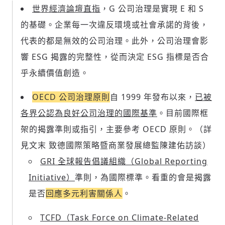
世界經濟論壇直指
，G 公司治理是實現 E 和 S
的基礎。企業每一次違反環境或社會承諾的背後，
代表的都是無效的公司治理。此外，公司治理會影
響 ESG 揭露的完整性，從而決定 ESG 指標是否合
乎永續價值創造。
OECD 公司治理原則
自 1999 年發布以來，
已被
各界公認為良好公司治理的國際基準
。目前國際框
架的揭露準則或指引，主要參考 OECD 原則。（詳
見文末 致德國際策略暨商業發展總監陳建佑訪談）
GRI 全球報告倡議組織（Global Reporting
Initiative）
準則，為國際標準。看重的會是揭露
是否
回應多元利害關係人
。
TCFD（Task Force on Climate-Related