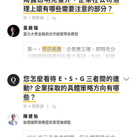
而 SASB 要溝通的對象就只有一個：
資本
企業揭露的資訊是否可靠、能不能經得起
理上還有哪些需要注意的部分？
市場和投資人
，所以看它的揭露框架會比
考驗，
第三方的查證 / 確信會是重點
，這
較直接，因為要溝通的對象很單純。
共
1
則對談
3y
也是現在大家一直在推動的...
TCFD 則是指引，具有較大的彈性原則，
黃啟瑞
有適用各產業的特性，代表這些指引是企
0
3y
臺北大學金融與合作經營學系教授
業在評估氣候與財務衝擊之間關係時，是
一個值得參考的文件...
檢舉留言
第一，
資訊揭露
：企業應正確、即時充分
為了符合國際需求，GRI、TCFD 等國際標準框
架訂得會比較彈性，在揭露上是很好的指引框
公開透明揭露所有重大事項，包括：財務
0
3y
架，讓企業有
狀況、股權結構、董事會及重要主管資
訊、風險因素、公司治理架構、與員工及
檢舉留言
0
3y
這些國際框架因為有一些部分關注點相同，所
利害關係人有關的資訊等。
您怎麼看待 E、S、G 三者間的連
以會有相同要求揭露的地方。但因為要報告的
檢舉留言
對象不同，所以還是有
動? 企業採取的具體策略方向有哪
第二，
反貪腐
：不得向官員行賄，並抵制
官員索賄及勒索之行為、制定內部控制機
些？
0
3y
制，預防相關行為發生。
共
4
則對談
3y
第三，
確保消費者權益
：確保符合消費者
檢舉留言
陳建佑
健康及安全標準、提供正確產品資訊，不
致德國際策略暨商業發展總監
作欺騙、誤導、詐欺或不公平的聲明等。
第四，
公平競爭
：依各地相關競爭法令，