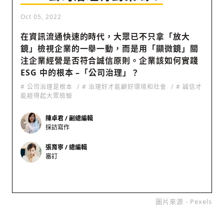
Oct 05, 2022
在資訊流通快速的時代，大眾已不只拿「放大
社會
鏡」檢視企業的一舉一動，而是用「顯微鏡」關
注企業經營是否符合誠信原則。企業該如何實踐
ESG 中的根本 –「公司治理」？
# 公司治理是根本
# 治理好才能顧好環境和社會
# 誠信才
能經得起大眾檢驗
人文
陳卓君 / 副總編輯
採訪寫作
張育寧 / 總編輯
審訂
圖片來源 - Pexels