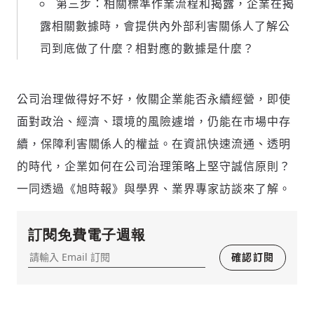
第三步：相關標準作業流程和揭露，企業在揭
運用段落闡述想法：表達觀點清楚結構，讓
露相關數據時，會提供內外部利害關係人了解公
多元領域交流更有脈絡化
司到底做了什麼？相對應的數據是什麼？
討論聚焦議題本身：尊重不同角度的內容、
觀點，以及言論
避免不理性的用詞：不因個人主觀感受不
公司治理做得好不好，攸關企業能否永續經營，即使
同，而使用情緒性攻擊字眼
禁止歧視性的言論：不對他人種族、宗教、
面對政治、經濟、環境的風險遽增，仍能在市場中存
性別等身份，發表歧視言論
輸入 Email 驗證碼
續，保障利害關係人的權益。在資訊快速流通、透明
登入或註冊
將此文章當作禮物
反對任何型式騷擾：杜絕包含但不限於恐
陪你從「科技+人文」視角，深入國際政經脈動
的時代，企業如何在公司治理策略上堅守誠信原則？
嚇、髒話、威脅、性暗示等文字
將此文章當作禮物
分享
邀請會員
35元/週解鎖付費會員專屬內容
一同透過《旭時報》與學界、業界專家訪談來了解。
請輸入發送到
的驗證碼
(十分鐘內有效)
選擇留言文字給平台的使用範疇（皆註記
成為付費會員，即可擁有：
您確定要花費 NT49 元
來源）：
✓ 全站深度分析報導文章
訂閱免費電子週報
將此文章以禮物的形式送給朋友嗎
近期曾送禮給下列會員
✓ 會員專屬 8 折活動報名優惠
確認訂閱
留言文字開放授權
留言連結
歡迎您加入《旭時報》
可送禮額度：
0
|
每月 1 號更新可送禮次數
立即成為付費會員
掌握國際政經脈動
再想一下
確定購買
留言文字開放引用
參與下一波全球科技革命