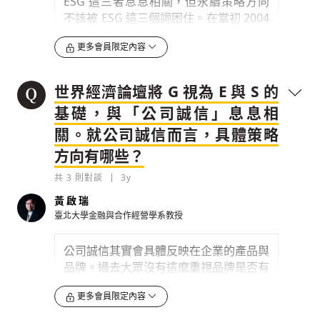
ESG 這三者息息相關，但永續策略方向
從事業務活動，不能違反公平競爭原則。
不該被 ESG 這三個詞困住。在當初 2004
第五，
誠實納稅
：企業需履行納稅義務，
年 ESG 一詞第一次發表的時候，是在跟
遵守國內外營運所在地的稅務相關法令。
更多會員限定內容
資本市場對話，在我看來它比較是
financial term（財務用詞），必須要去
0
3y
categorized（歸類）才容易評估。但是
世界經濟論壇將 G 視為 E 與 S 的
企業整體營運來說，除了 ESG 以外，還
檢舉留言
基礎，與「公司誠信」息息相
有更多部分是需要被顧慮到。例如供應鏈
關。就公司誠信而言，具體策略
管理，貨運塞港、戰爭會不會超越 ESG
所關注的範疇？也許是。從企業永續經營
方向有哪些？
來看，
ESG 會幫我們更聚焦，但是不用
共
3
則對談
3y
被框死
，因為每家公司都不同的策略方
向。
黃啟瑞
臺北大學金融與合作經營學系教授
0
3y
公司誠信其實會具體反映在企業的產品與
檢舉留言
如果不確定可以怎麼做，可以具體連動這
品牌。過去大眾沒有這麼重視品牌是否有
三個面向，以我們的管理顧問經驗，可以
永續的概念，可能更在乎產品品質。根據
更多會員限定內容
有幾個步驟。第一步驟，可以先看公司原
資誠聯合會計師事務所的《2021 全球消
來狀況，來導入 ESG 的管理架構。例如
費者洞察報告》
，
永續品牌已成為消費者