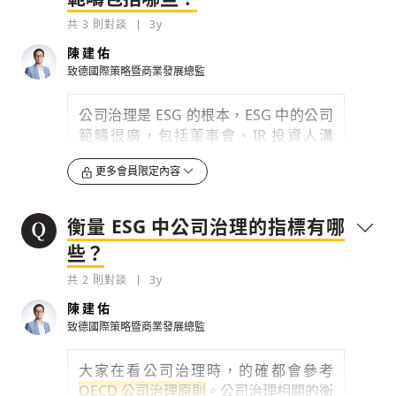
共
3
則對談
3y
陳建佑
致德國際策略暨商業發展總監
公司治理是 ESG 的根本，ESG 中的公司
範疇很廣，包括董事會、IR 投資人溝
通、組織活動、商業關係、風險管理、反
更多會員限定內容
貪腐、反競爭…等，總歸一句話，就是與
公司營運績效相關的，都可以歸屬在公司
治理。
衡量 ESG 中公司治理的指標有哪
對企業來說，首重的是內稽、內控，在於
些？
相關
風險評估和提高績效
，這個層面的公
共
2
則對談
3y
司治理就像是公司的掌舵手概念，就公司
的財務報告了解過去的績效後，要去擴展
陳建佑
將來的市場，必須要去鑑別相關風險和機
致德國際策略暨商業發展總監
會。
大家在看公司治理時，的確都會參考
第二，則是公司治理機制和管理...
OECD 公司治理原則
。公司治理相關的衡