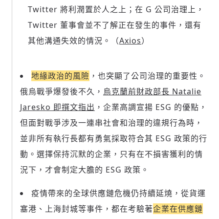
Twitter 將利潤置於人之上；在 G 公司治理上，
Twitter 董事會並不了解正在發生的事件，還有
其他溝通失效的情況。（
Axios
）
地緣政治的風險
，也突顯了公司治理的重要性。
俄烏戰爭爆發後不久，
烏克蘭前財政部長 Natalie
Jaresko 即撰文指出
，企業高調宣揚 ESG 的優點，
但面對戰爭涉及一連串社會和治理的違規行為時，
並非所有執行長都有勇氣採取符合其 ESG 政策的行
動。選擇保持沉默的企業，只有在不損害獲利的情
況下，才會制定大膽的 ESG 政策。
疫情帶來的全球供應鏈危機仍持續延燒，從貨運
塞港、上海封城等事件，都在考驗著
企業在供應鏈