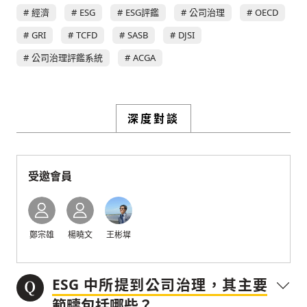
已經是付費會員？
登入繼續閱讀
發送禮物
驗證
經濟
ESG
ESG評鑑
公司治理
OECD
GRI
TCFD
SASB
DJSI
公司治理評鑑系統
ACGA
深度對談
受邀會員
存為草稿
提交
規則說明
鄭宗雄
楊曉文
王彬墀
ESG 中所提到公司治理，其主要
範疇包括哪些？