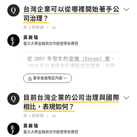
協助企業成立永續發展委員會。第二步
購買
的重要因素之一，有 70％ 消費者認
台灣企業可以從哪裡開始著手公
驟，進入鑑別和評估，會去評估全球趨
同「信任」，品牌有沒有誠信，是購買商
司治理？
勢、產業狀況與脈動、公司未來三到五年
品的重要因素。
的發展。另外...
共
2
則對談
3y
例如星巴克為了洗刷採購過程中剝削供應
商的污名，從 2020 年開始在美國推出
以
黃啟瑞
0
3y
區塊鏈技術，揭露咖啡豆生產流程的服
臺北大學金融與合作經營學系教授
務
，增強品牌資訊揭露，促進消費者對品
檢舉留言
牌的信心，「哪裡有懷疑，就從哪裡做
從 2001 年發生的
安隆（Enron）案
、
起」。
2004 年台灣發生的
博達掏空弊案
，世界
各國主管機關開始修法，從證券交易法、
0
3y
更多會員限定內容
公司法等規範完善公司治理制度，台灣也
不例外，訂立了「
上市上櫃公司治理實務
檢舉留言
現在網路上資訊易得，大眾現在不用「放
守則
」，內容分為五個面向：第一，
要保
目前台灣企業的公司治理與國際
大鏡」，而是「顯微鏡」來檢視所有的訊
護所有股東權益
，特別是針對小股東的保
相比，表現如何？
息，企業要做到誠信是能夠被檢驗的。不
護；第二，如何落實股東權益的保障，不
過光是這樣還不夠，還要
能跟消費者「證
會有前面所提到的代理問題。這需要透過
共
1
則對談
3y
明」
，我這個品牌是值得信賴的永續品
強化董事會的職能
，如董事會成員多元
黃啟瑞
牌...
化、獨立董事、女性董事等；第三...
臺北大學金融與合作經營學系教授