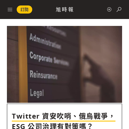
訂閱
政治
快速連結
經濟
科技
Twitter 資安吹哨、俄烏戰爭，
ESG 公司治理有對策嗎？