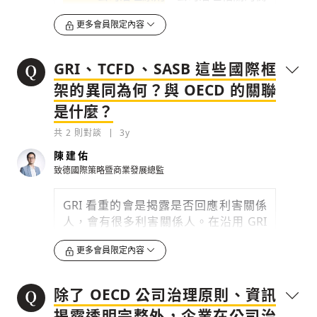
0
量標準，在台灣有
上市櫃公司治理評鑑
3y
，
更多會員限定內容
國際上就有 MSCI 明晟永續指數
檢舉留言
（Morgan Stanley Capital
International）、DJSI 美國道瓊永續指
GRI、TCFD、SASB 這些國際框
數（Dow Jones Sustainability
架的異同為何？與 OECD 的關聯
Index）、富時羅素（FTSE Russell）的
是什麼？
FTSE4Good Index 富時社會責任指數
、
Sustainalytics
。
共
2
則對談
3y
就國際框架的揭露準則而言，大家看重的
陳建佑
會是
GRI 全球報告倡議組織
（Global
致德國際策略暨商業發展總監
Reporting Initiative）準則，這是國際
標準。另外不可忽視的是
TCFD（Task
GRI 看重的會是揭露是否回應利害關係
Force on Climate-Related Financial
人，會有很多利害關係人。在沿用 GRI
Disclosures）
氣候相關財務揭露，這談
框架時，會考慮到投資人、員工、供應
到很多氣候風險與財務的連結與績效評
更多會員限定內容
鏈、媒體等等，這些都是很重要的利害關
估，以及 SASB 永續會計準則委員會
係人。所以在做 GRI 揭露時，
了解多元
（Sustainability Accounting
利害關係人
，了解他們對於企業的期待，
除了 OECD 公司治理原則、資訊
Standards Board），從財務、投資者角
針對他們所在意的來回應。
度的溝通來做永續揭露框架。
揭露透明完整外，企業在公司治