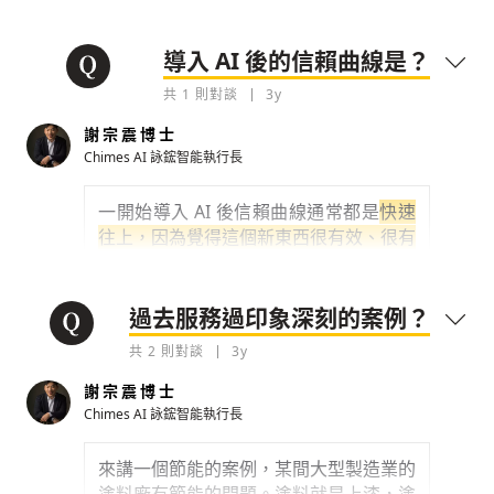
後，AI 專案會綁定在工廠的標準作業流
S 社會責任...
程中，假設今天要生產一個產品，會將工
單的資訊輸入 AI 專案，依照 AI 專案的操
導入 AI 後的信賴曲線是？
0
3y
作建議生產，但在持續運作一段時間後，
共
1
則對談
3y
公司若接到不同類型的新訂單或有了新的
檢舉留言
關於公共安全，我們現在做很多高耗能產業，
商業模式後，原本的 AI 專案可能就不適
謝宗震博士
他的特色點就是工廠 24 小時不停機，所以對
用
，
面臨失效的議題。
Chimes AI 詠鋐智能執行長
自動化、即時監控
以一個簡單的比喻來說，今天都是要做炒
一開始導入 AI 後信賴曲線通常都是
快速
0
蛋，以前只做番茄炒蛋，但現在突然說要
3y
往上，因為覺得這個新東西很有效、很有
做茄子炒蛋，因為 AI 只會做番茄炒蛋，
檢舉留言
用
，相信這個好工具可以幫助降低成本、
所以之前 AI 給你的建議就都不適用了。
節能減碳，而且具體使用後的確有效，因
就會到第二個階段的問題：
要怎麼有效讓
此會希望 AI 可以做更多事情，同時在
大
過去服務過印象深刻的案例？
AI 能夠自我學習優化？
讓原本只會做番
量開展規模化後，進度不如預期
，所以在
茄炒蛋的 AI，在自我學習後既會做番茄
共
2
則對談
3y
修正改進的過程中，就會遇到 AI 專案優
炒蛋，也會做茄子炒蛋？近幾年比較有規
化的門檻，若這個門檻沒有成功跨越過，
謝宗震博士
模導入 AI 的企業，大都有遇到這個瓶
信賴度就會慢慢下降到谷底。
Chimes AI 詠鋐智能執行長
頸，目前市場上除了詠鋐智能外，少有合
適解決方案對應有效產品。
到谷底時就會開始思考如何讓 AI 更聰
來講一個節能的案例，某間大型製造業的
明？也就是說
如何用 AI 優化 AI？原本認
0
3y