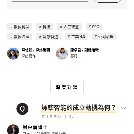
數位轉型
科技
人工智慧
ESG
數位治理
智慧製造
工業 4.0
公司治理
陳信如 / 採訪編輯
陳卓君 / 副總編輯
採訪寫作
審訂
深度對談
詠鋐智能的成立動機為何？
共
1
則對談
3y
謝宗震博士
新增回應
Chimes AI 詠鋐智能執行長