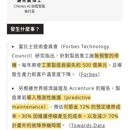
謝宗震博士
Chimes AI 詠鋐智能
執行長
發生什麼事？
富比士技術委員會（Forbes Technology
Council）研究指出，針對
製造業工廠
無預警的停
機
，每年將使
工業製造商損失約 500 億美元
，且導
致生產力和客戶滿意度下降。（
Forbes
）
另根據世界經濟論壇及 Accenture 的報告，製
造業若
導入預測性維護（predictive
maintenance）
，預估
可節省 12% 的預定維修成
本、30% 因維護停線產生的成本，以及減少 70%
計畫外的故障停機時間
。（
Towards Data