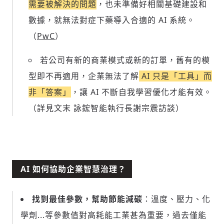
需要被解決的問題
，也未準備好相關基礎建設和
數據，就無法對症下藥導入合適的 AI 系統。
（
PwC
）
若公司有新的商業模式或新的訂單，舊有的模
型即不再適用，企業無法了解
AI 只是「工具」而
非「答案」
，讓 AI 不斷自我學習優化才能有效。
（詳見文末 詠鋐智能執行長謝宗震訪談）
AI 如何協助企業智慧治理？
找到最佳參數，幫助節能減碳
：溫度、壓力、化
學劑...等參數值對高耗能工業甚為重要，過去僅能