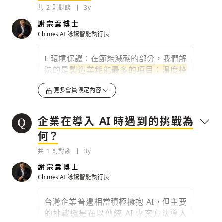
過往企業導入 AI 解決方案時，通常需要
留言文字開放授權
共
2
則對談
3y
留言連結
聘請很厲害的 AI 團隊，由資料科學家與
歡迎您加入《旭時報》
謝宗震博士
可送禮額度：
現場領域專家進行多次訪談，了解發生了
0
|
每月 1 號更新可送禮次數
立即成為付費會員
掌握國際政經脈動
再想一下
確定購買
Chimes AI 詠鋐智能執行長
什麼問題，釐清所想要解決的問題後才開
留言文字開放引用
參與下一波全球科技革命
已經是付費會員？
登入繼續閱讀
始著手建立假說、盤點資料、建立 AI 模
發送禮物
驗證
E 環境保護：在節能減碳的部分，我們解
型、驗證模型效果、最終部署模型上線，
決的是
製造業耗能最多的項目：溫度控
這樣的導入方法論雖然有效，但著實太冗
制
，包含冷卻和加熱。在生產過程中有一
長了。
更多會員限定內容
些原料的溫度需要保冷，譬如原料溫度不
Chime AI 開發 Tukey 平台的目標是
把商
能超過 25 度正負 1 度 C，超過的話產品
務可行的 AI 技術標準化、流程化，透過
品質可能會變差，所以要保持在足夠的溫
企業在導入 AI 時遇到的挑戰為
無程式碼的點選拖拉方案，由領域專家得
度才會有好的化學反應。在冰水主機、冷
以快速完成 AI 專案建置
。這樣的方案，
何？
凍空調的節能或加熱控制上，只要有效控
不僅解決
企業難以籌組 AI 團隊與跨域溝
制就能減少不必要的浪費，藉由數據分析
共
1
則對談
3y
通漫長
的痛點。面對台灣
人口高齡化，勞
我們把耗能的點算出來，再
用數位雙生模
動力不足
的問題，AI 庶民化平台能夠實
謝宗震博士
擬的方式用 AI 建模型，模擬器會找出讓
踐企業傳承、智慧賦能。
Chimes AI 詠鋐智能執行長
產品合格的幾種操作組合
，讓盤控師傅能
用
產品既會合格、耗能程度又最低的操作
0
3y
台灣企業普遍相當積極擁抱 AI，但主要
存為草稿
提交
規則說明
手法
，進而做到產品合格之下的節能減
的挑戰還是在以傳統 AI 專案方法導入
檢舉留言
碳。