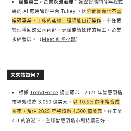
賦能員工，企業永續治理
：詠鋐智能開發無程式
碼的 AI 應用管理平台 Tukey ，因
介面圖像化不需
編碼專業，工廠的產線工程師能自行操作
，不僅把
管理權回歸公司內部，更賦能給操作的員工，企業
永續發展。（
Meet 創業小聚
）
未來該如何？
根據
TrendForce
調查顯示，2021 年智慧製造
市場規模為 3,050 億美元，
以 10.5% 的年複合成
長率，預估 2025 年將超過 4,500 億美元
。在工業
4.0 的浪潮下，全球智慧製造市場持續看好。