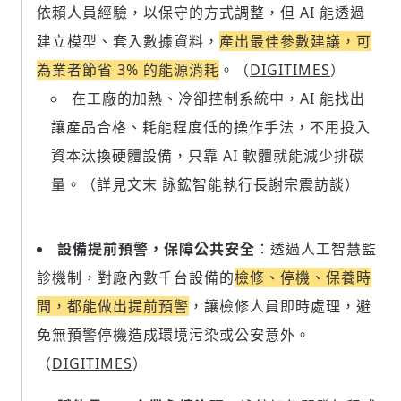
依賴人員經驗，以保守的方式調整，但 AI 能透過
建立模型、套入數據資料，
產出最佳參數建議，可
為業者節省 3% 的能源消耗
。（
DIGITIMES
）
在工廠的加熱、冷卻控制系統中，AI 能找出
讓產品合格、耗能程度低的操作手法，
不用投入
資本汰換硬體設備，只靠 AI 軟體就能減少排碳
量
。（詳見文末 詠鋐智能執行長謝宗震訪談）
設備提前預警，保障公共安全
：透過人工智慧監
診機制，對廠內數千台設備的
檢修、停機、保養時
間，都能做出提前預警
，讓檢修人員即時處理，避
免無預警停機造成環境污染或公安意外。
（
DIGITIMES
）