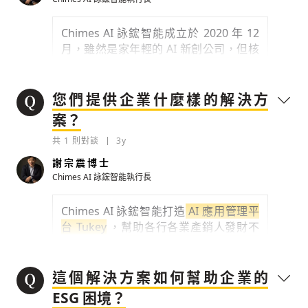
Chimes AI 詠鋐智能成立於 2020 年 12
月，雖然是家年輕的 AI 新創公司，但核
參與深度對談的交流原則：
心團隊成員由一群
資深數據經驗豐富的資
料科學家和資訊工程師
運用段落闡述想法：表達觀點清楚結構，讓
所組成，近年深感
異常氣候常態化
已經沒有時間讓深愛的家
您們提供企業什麼樣的解決方
多元領域交流更有脈絡化
鄉環境再等待，因此決定將多年累積的數
討論聚焦議題本身：尊重不同角度的內容、
案？
據科學導入經驗淬鍊成
簡單好用的 AI 應
觀點，以及言論
共
1
則對談
3y
用與管理平台
，庶民化 AI 就像用水用電
避免不理性的用詞：不因個人主觀感受不
一樣自然。
同，而使用情緒性攻擊字眼
謝宗震博士
Chimes AI 詠鋐智能執行長
禁止歧視性的言論：不對他人種族、宗教、
0
3y
性別等身份，發表歧視言論
輸入 Email 驗證碼
登入或註冊
Chimes AI 詠鋐智能打造
AI 應用管理平
將此文章當作禮物
反對任何型式騷擾：杜絕包含但不限於恐
檢舉留言
陪你從「科技+人文」視角，深入國際政經脈動
台 Tukey
，
幫助各行各業產銷人發財不
嚇、髒話、威脅、性暗示等文字
將此文章當作禮物
分享
邀請會員
35元/週解鎖付費會員專屬內容
同領域專家，
將營運經驗透過資料與演算
請輸入發送到
的驗證碼
法快速轉換成 AI 模型
，進而掌握 AI 解題
(十分鐘內有效)
選擇留言文字給平台的使用範疇（皆註記
技術，真正把數據思維融入在企業 DNA
這個解決方案如何幫助企業的
成為付費會員，即可擁有：
您確定要花費 NT49 元
來源）：
✓ 全站深度分析報導文章
中創造全新價值。
ESG 困境？
將此文章以禮物的形式送給朋友嗎
近期曾送禮給下列會員
✓ 會員專屬 8 折活動報名優惠