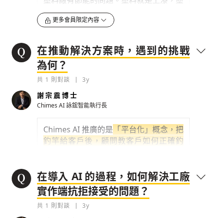
塗料廠有節能的問題。塗料就是上漆，塗
為 AI 幫我們做出番茄炒蛋就很好了，但
料廠在產品做好後，會噴上合適的顏色再
後來發現
智慧製造少量多樣時代
，還要做
檢舉留言
更多會員限定內容
賣出去，所以漆除了好看還要有保護的作
茄子炒蛋或其他菜餚，所以必需要
讓 AI
用，塗料就必須做好妥善的溫度控制，控
能自我學習優化
，信賴曲線才會再次往上
制在室溫 25 度上下，如果超過正負 1
升。
在推動解決方案時，遇到的挑戰
度，塗料的品質就會不好，上漆後的效果
為何？
會有落差。
0
3y
共
1
則對談
3y
夏天的天氣比較熱，塗料一大桶放在室
檢舉留言
外，就需要用冷卻的方式保持溫度，過往
謝宗震博士
為了確保溫度在 25 度附近，工廠的溫度
Chimes AI 詠鋐智能執行長
控制會做大量的冷卻，但發現夏天越熱
時...
Chimes AI 推廣的是
「平台化」概念，把
釣竿給客戶後，顧問教客戶如何正確釣
0
3y
魚、使用釣竿方法論，就能釣很多魚自給
自足，不需凡事仰賴 AI 廠商
。但有些企
檢舉留言
因為冷氣開太強，所以塗料的溫度反而過低 ;
業一時還無法了解這個概念，可能因為環
在導入 AI 的過程，如何解決工廠
冬天因為天氣太冷要加熱保溫，反而溫度會調
境時空背景迫使下，希望直接給魚而不是
實作端抗拒接受的問題？
到太高，造成夏天
釣竿，所以在這一兩年的創業過程中，我
共
1
則對談
3y
們努力倡議
「AI 技術自主化」
，詠鋐智
0
3y