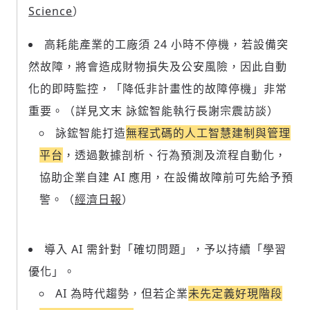
Science
）
高耗能產業的工廠須 24 小時不停機，若設備突
然故障，將會造成財物損失及公安風險，因此自動
化的即時監控，「降低非計畫性的故障停機」非常
重要。（詳見文末 詠鋐智能執行長謝宗震訪談）
詠鋐智能打造
無程式碼的人工智慧建制與管理
平台
，透過數據剖析、行為預測及流程自動化，
協助企業自建 AI 應用，在設備故障前可先給予預
警。（
經濟日報
）
導入 AI 需針對「確切問題」，予以持續「學習
優化」。
AI 為時代趨勢，但若企業
未先定義好現階段