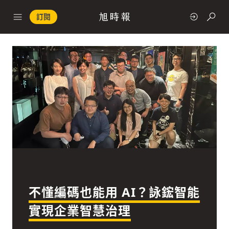
訂閱
政治
快速連結
經濟
不懂編碼也能用 AI？詠鋐智能
科技
實現企業智慧治理