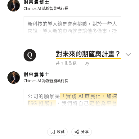
能 Tukey 應用 AI 管理平台讓各種不同專
謝宗震博士
業領域公司、產銷人發財領域專家，都
可
檢舉留言
Chimes AI 詠鋐智能執行長
不用寫程式就成為專業釣手
，組織不需要
特別大幅調整就可有效讓 AI 數據思維融
新科技的導入總是會有挑戰，對於一些人
入各個工作環節，標準平台化產品釣竿讓
來說，導入新的東西就會讓他多做事，操
AI 項目推展簡單快速有效。
作人員有可能會抗拒，所以導入 AI 從運
用到落地，我們的成功之道是
「選對題
0
3y
目」，雖然新的工作模式讓現場的工作人
對未來的期望與計畫？
員會有「額外新工作」，但導入後一整天
檢舉留言
共
1
則對談
3y
八小時的工作量可以確實變低
。
謝宗震博士
比如說設備預警，一個保養維修人員要時
Chimes AI 詠鋐智能執行長
常到處巡檢，有異常狀況的話要應急處
置，但如果我們的設備預知保養系統，讓
公司的願景是
「實踐 AI 庶民化，加速
他可以在戰情室看即時監控，發現設備有
ESG 推展」
，我們將自己
定位為平台
異狀就直接去現場處理，而這個異狀是設
商，核心目標是將 AI for ESG 的議題加
備尚未故障前就發現了，或者可能只是設
速推廣
。除了製造業，我們也有在關心智
備運轉不順，有一些奇怪的聲音或溫度控
慧建築、人和貨物的移動等，所以非常歡
制較晃動，維修人員在還沒有故障前就先
迎各界的人來共同合作。目前希望讓台灣
收藏
分享
把事情做好，大幅降低平時維修設備花費