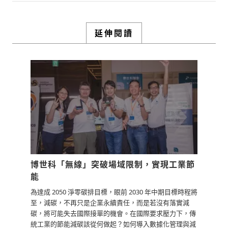
企業實現 AI for ESG 節能減碳，之後再
檢修的時間跟成本，用這種觀念就能慢慢
逐步拓展業務，瞄準海外市場複製到世界
說服抗拒導入的員工。
各地。
延伸閱讀
0
3y
海外市場目前重視東北亞跟東南亞，東南
亞是因為台商有設廠，他們的分公司在越
檢舉留言
南、菲律賓、泰國等，所以我們會優先推
展，現在已經有業務在那邊 ; 東北亞是因
為他們跟台商有長期技術合作，所以彼此
關係互動良好。
0
3y
檢舉留言
博世科「無線」突破場域限制，實現工業節
能
為達成 2050 淨零碳排目標，眼前 2030 年中期目標時程將
至，減碳，不再只是企業永續責任，而是若沒有落實減
碳，將可能失去國際接單的機會。在國際要求壓力下，傳
統工業的節能減碳該從何做起？如何導入數據化管理與減